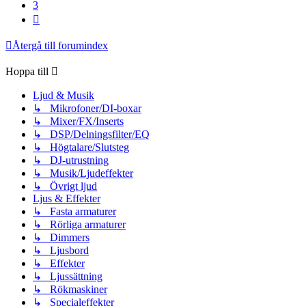
3
Nästa
Återgå till forumindex
Hoppa till
Ljud & Musik
↳ Mikrofoner/DI-boxar
↳ Mixer/FX/Inserts
↳ DSP/Delningsfilter/EQ
↳ Högtalare/Slutsteg
↳ DJ-utrustning
↳ Musik/Ljudeffekter
↳ Övrigt ljud
Ljus & Effekter
↳ Fasta armaturer
↳ Rörliga armaturer
↳ Dimmers
↳ Ljusbord
↳ Effekter
↳ Ljussättning
↳ Rökmaskiner
↳ Specialeffekter