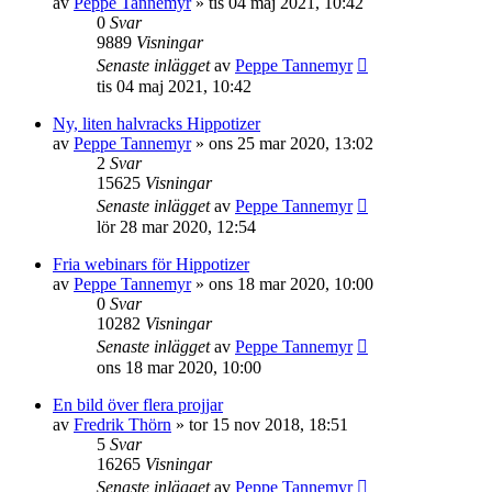
av
Peppe Tannemyr
»
tis 04 maj 2021, 10:42
0
Svar
9889
Visningar
Senaste inlägget
av
Peppe Tannemyr
tis 04 maj 2021, 10:42
Ny, liten halvracks Hippotizer
av
Peppe Tannemyr
»
ons 25 mar 2020, 13:02
2
Svar
15625
Visningar
Senaste inlägget
av
Peppe Tannemyr
lör 28 mar 2020, 12:54
Fria webinars för Hippotizer
av
Peppe Tannemyr
»
ons 18 mar 2020, 10:00
0
Svar
10282
Visningar
Senaste inlägget
av
Peppe Tannemyr
ons 18 mar 2020, 10:00
En bild över flera projjar
av
Fredrik Thörn
»
tor 15 nov 2018, 18:51
5
Svar
16265
Visningar
Senaste inlägget
av
Peppe Tannemyr