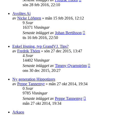
sön 28 feb 2016, 22:10
Avolites Ai
av
Nicke Löfgren
»
mån 15 feb 2016, 12:12
9
Svar
16371
Visningar
Senaste inlägget
av
Johan Bertilsson
tis 16 feb 2016, 22:50
Enkel lösning, typ GrandVJ. Tips?
av
Fredrik Thörn
»
sön 27 dec 2015, 13:47
4
Svar
14402
Visningar
Senaste inlägget
av
Timmy Qvarnström
ons 30 dec 2015, 20:27
Ny generation Hippotizers
av
Peppe Tannemyr
»
mån 27 okt 2014, 19:34
0
Svar
9785
Visningar
Senaste inlägget
av
Peppe Tannemyr
mån 27 okt 2014, 19:34
Arkaos