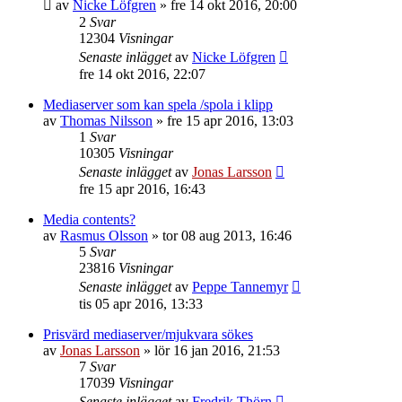
av
Nicke Löfgren
»
fre 14 okt 2016, 20:00
2
Svar
12304
Visningar
Senaste inlägget
av
Nicke Löfgren
fre 14 okt 2016, 22:07
Mediaserver som kan spela /spola i klipp
av
Thomas Nilsson
»
fre 15 apr 2016, 13:03
1
Svar
10305
Visningar
Senaste inlägget
av
Jonas Larsson
fre 15 apr 2016, 16:43
Media contents?
av
Rasmus Olsson
»
tor 08 aug 2013, 16:46
5
Svar
23816
Visningar
Senaste inlägget
av
Peppe Tannemyr
tis 05 apr 2016, 13:33
Prisvärd mediaserver/mjukvara sökes
av
Jonas Larsson
»
lör 16 jan 2016, 21:53
7
Svar
17039
Visningar
Senaste inlägget
av
Fredrik Thörn