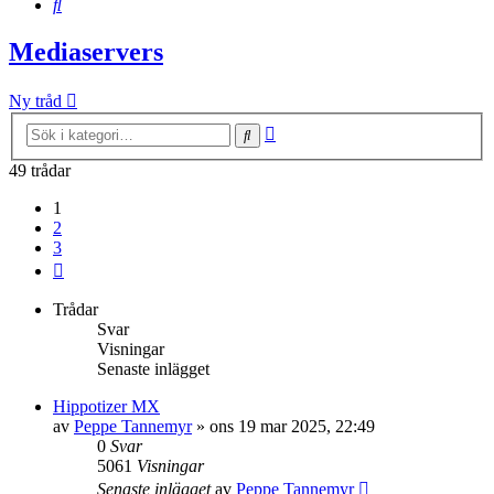
Sök
Mediaservers
Ny tråd
Avancerad
Sök
sökning
49 trådar
1
2
3
Nästa
Trådar
Svar
Visningar
Senaste inlägget
Hippotizer MX
av
Peppe Tannemyr
»
ons 19 mar 2025, 22:49
0
Svar
5061
Visningar
Senaste inlägget
av
Peppe Tannemyr