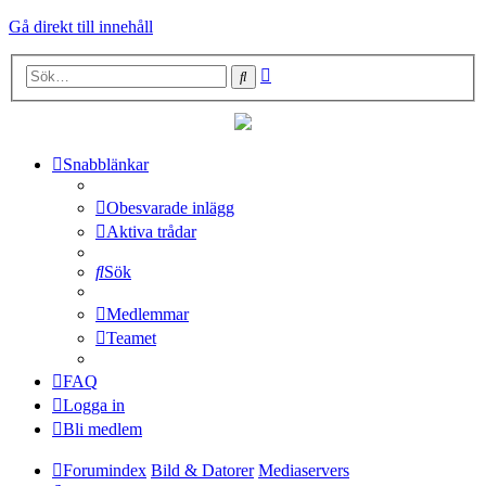
Gå direkt till innehåll
Avancerad
Sök
sökning
Snabblänkar
Obesvarade inlägg
Aktiva trådar
Sök
Medlemmar
Teamet
FAQ
Logga in
Bli medlem
Forumindex
Bild & Datorer
Mediaservers