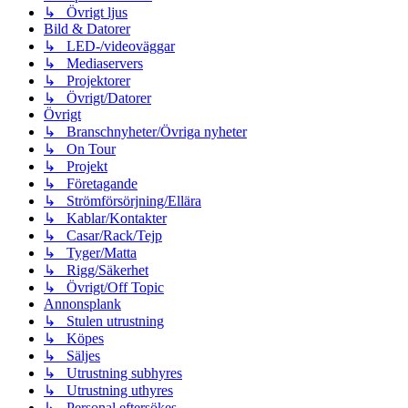
↳ Övrigt ljus
Bild & Datorer
↳ LED-/videoväggar
↳ Mediaservers
↳ Projektorer
↳ Övrigt/Datorer
Övrigt
↳ Branschnyheter/Övriga nyheter
↳ On Tour
↳ Projekt
↳ Företagande
↳ Strömförsörjning/Ellära
↳ Kablar/Kontakter
↳ Casar/Rack/Tejp
↳ Tyger/Matta
↳ Rigg/Säkerhet
↳ Övrigt/Off Topic
Annonsplank
↳ Stulen utrustning
↳ Köpes
↳ Säljes
↳ Utrustning subhyres
↳ Utrustning uthyres
↳ Personal eftersökes