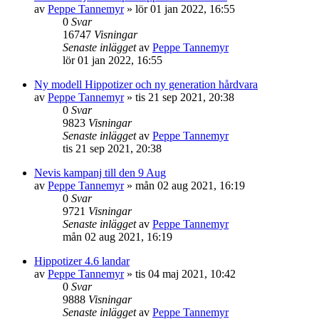
av
Peppe Tannemyr
»
lör 01 jan 2022, 16:55
0
Svar
16747
Visningar
Senaste inlägget
av
Peppe Tannemyr
lör 01 jan 2022, 16:55
Ny modell Hippotizer och ny generation hårdvara
av
Peppe Tannemyr
»
tis 21 sep 2021, 20:38
0
Svar
9823
Visningar
Senaste inlägget
av
Peppe Tannemyr
tis 21 sep 2021, 20:38
Nevis kampanj till den 9 Aug
av
Peppe Tannemyr
»
mån 02 aug 2021, 16:19
0
Svar
9721
Visningar
Senaste inlägget
av
Peppe Tannemyr
mån 02 aug 2021, 16:19
Hippotizer 4.6 landar
av
Peppe Tannemyr
»
tis 04 maj 2021, 10:42
0
Svar
9888
Visningar
Senaste inlägget
av
Peppe Tannemyr