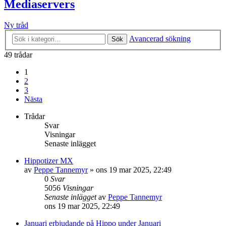
Mediaservers
Ny tråd
Avancerad sökning
Sök
49 trådar
1
2
3
Nästa
Trådar
Svar
Visningar
Senaste inlägget
Hippotizer MX
av
Peppe Tannemyr
»
ons 19 mar 2025, 22:49
0
Svar
5056
Visningar
Senaste inlägget
av
Peppe Tannemyr
ons 19 mar 2025, 22:49
Januari erbjudande på Hippo under Januari