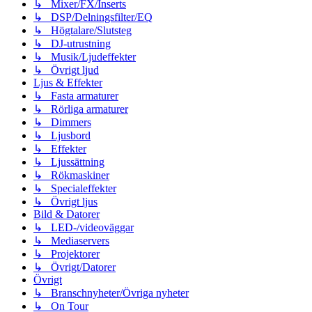
↳ Mixer/FX/Inserts
↳ DSP/Delningsfilter/EQ
↳ Högtalare/Slutsteg
↳ DJ-utrustning
↳ Musik/Ljudeffekter
↳ Övrigt ljud
Ljus & Effekter
↳ Fasta armaturer
↳ Rörliga armaturer
↳ Dimmers
↳ Ljusbord
↳ Effekter
↳ Ljussättning
↳ Rökmaskiner
↳ Specialeffekter
↳ Övrigt ljus
Bild & Datorer
↳ LED-/videoväggar
↳ Mediaservers
↳ Projektorer
↳ Övrigt/Datorer
Övrigt
↳ Branschnyheter/Övriga nyheter
↳ On Tour