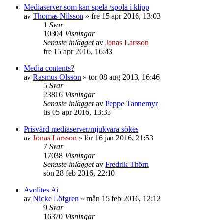
Mediaserver som kan spela /spola i klipp
av
Thomas Nilsson
»
fre 15 apr 2016, 13:03
1
Svar
10304
Visningar
Senaste inlägget
av
Jonas Larsson
fre 15 apr 2016, 16:43
Media contents?
av
Rasmus Olsson
»
tor 08 aug 2013, 16:46
5
Svar
23816
Visningar
Senaste inlägget
av
Peppe Tannemyr
tis 05 apr 2016, 13:33
Prisvärd mediaserver/mjukvara sökes
av
Jonas Larsson
»
lör 16 jan 2016, 21:53
7
Svar
17038
Visningar
Senaste inlägget
av
Fredrik Thörn
sön 28 feb 2016, 22:10
Avolites Ai
av
Nicke Löfgren
»
mån 15 feb 2016, 12:12
9
Svar
16370
Visningar