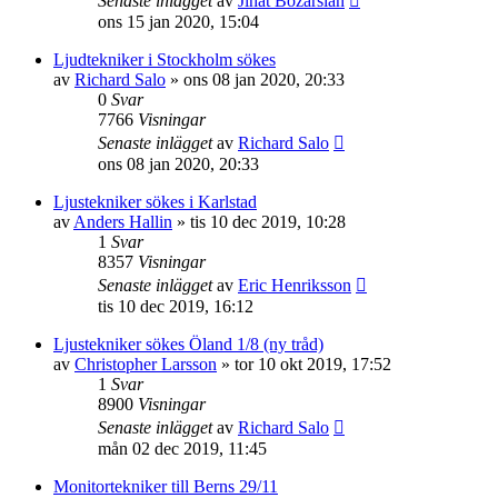
Senaste inlägget
av
Jihat Bozarslan
ons 15 jan 2020, 15:04
Ljudtekniker i Stockholm sökes
av
Richard Salo
»
ons 08 jan 2020, 20:33
0
Svar
7766
Visningar
Senaste inlägget
av
Richard Salo
ons 08 jan 2020, 20:33
Ljustekniker sökes i Karlstad
av
Anders Hallin
»
tis 10 dec 2019, 10:28
1
Svar
8357
Visningar
Senaste inlägget
av
Eric Henriksson
tis 10 dec 2019, 16:12
Ljustekniker sökes Öland 1/8 (ny tråd)
av
Christopher Larsson
»
tor 10 okt 2019, 17:52
1
Svar
8900
Visningar
Senaste inlägget
av
Richard Salo
mån 02 dec 2019, 11:45
Monitortekniker till Berns 29/11