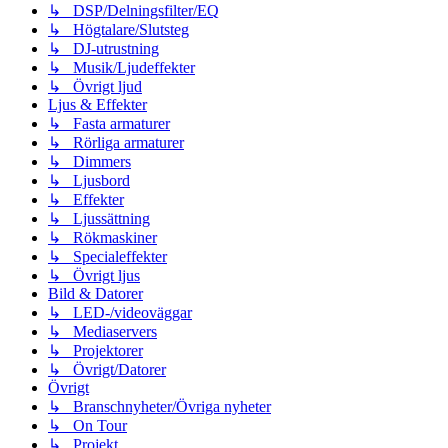
↳ DSP/Delningsfilter/EQ
↳ Högtalare/Slutsteg
↳ DJ-utrustning
↳ Musik/Ljudeffekter
↳ Övrigt ljud
Ljus & Effekter
↳ Fasta armaturer
↳ Rörliga armaturer
↳ Dimmers
↳ Ljusbord
↳ Effekter
↳ Ljussättning
↳ Rökmaskiner
↳ Specialeffekter
↳ Övrigt ljus
Bild & Datorer
↳ LED-/videoväggar
↳ Mediaservers
↳ Projektorer
↳ Övrigt/Datorer
Övrigt
↳ Branschnyheter/Övriga nyheter
↳ On Tour
↳ Projekt