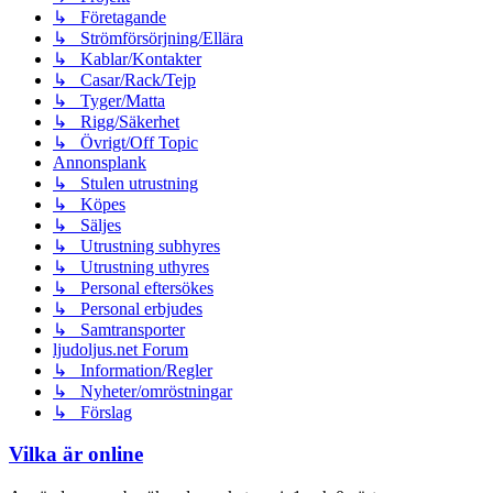
↳ Företagande
↳ Strömförsörjning/Ellära
↳ Kablar/Kontakter
↳ Casar/Rack/Tejp
↳ Tyger/Matta
↳ Rigg/Säkerhet
↳ Övrigt/Off Topic
Annonsplank
↳ Stulen utrustning
↳ Köpes
↳ Säljes
↳ Utrustning subhyres
↳ Utrustning uthyres
↳ Personal eftersökes
↳ Personal erbjudes
↳ Samtransporter
ljudoljus.net Forum
↳ Information/Regler
↳ Nyheter/omröstningar
↳ Förslag
Vilka är online