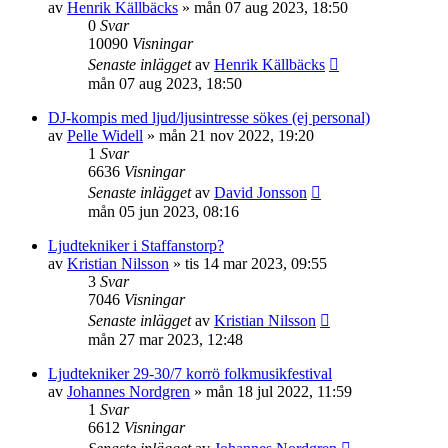
av
Henrik Källbäcks
»
mån 07 aug 2023, 18:50
0
Svar
10090
Visningar
Senaste inlägget
av
Henrik Källbäcks
mån 07 aug 2023, 18:50
DJ-kompis med ljud/ljusintresse sökes (ej personal)
av
Pelle Widell
»
mån 21 nov 2022, 19:20
1
Svar
6636
Visningar
Senaste inlägget
av
David Jonsson
mån 05 jun 2023, 08:16
Ljudtekniker i Staffanstorp?
av
Kristian Nilsson
»
tis 14 mar 2023, 09:55
3
Svar
7046
Visningar
Senaste inlägget
av
Kristian Nilsson
mån 27 mar 2023, 12:48
Ljudtekniker 29-30/7 korrö folkmusikfestival
av
Johannes Nordgren
»
mån 18 jul 2022, 11:59
1
Svar
6612
Visningar