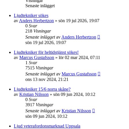
Visningar
Senaste inlägget
Ljudtekniker sökes
av
Anders Herbertzon
»
sön 19 jul 2026, 19:07
0
Svar
218
Visningar
Senaste inlägget
av
Anders Herbertzon
sön 19 jul 2026, 19:07
Ljudtekniker för heltidstjänst sökes!
av
Marcus Gustafsson
»
lör 02 mar 2024, 07:11
1
Svar
7515
Visningar
Senaste inlägget
av
Marcus Gustafsson
ons 13 nov 2024, 21:21
Ljudtekniker 15/6 norra skåne?
av
Kristian Nilsson
»
sön 09 jun 2024, 10:12
0
Svar
3917
Visningar
Senaste inlägget
av
Kristian Nilsson
sön 09 jun 2024, 10:12
Ljud veterafordonsmarknad Uppsala