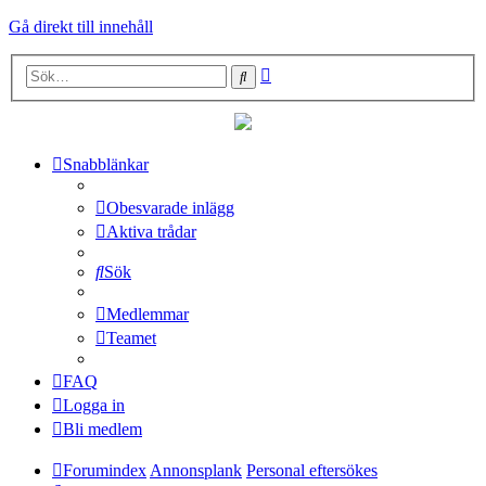
Gå direkt till innehåll
Avancerad
Sök
sökning
Snabblänkar
Obesvarade inlägg
Aktiva trådar
Sök
Medlemmar
Teamet
FAQ
Logga in
Bli medlem
Forumindex
Annonsplank
Personal eftersökes