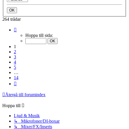
264 trådar
Sida
1
Hoppa till sida:
av
14
1
2
3
4
5
…
14
Nästa
Återgå till forumindex
Hoppa till
Ljud & Musik
↳ Mikrofoner/DI-boxar
↳ Mixer/FX/Inserts