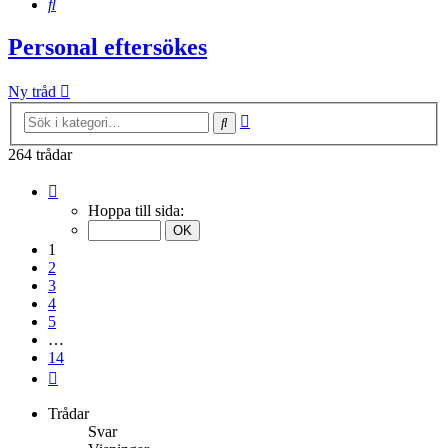
Sök
Personal eftersökes
Ny tråd
Avancerad
Sök
sökning
264 trådar
Sida
1
Hoppa till sida:
av
14
1
2
3
4
5
…
14
Nästa
Trådar
Svar