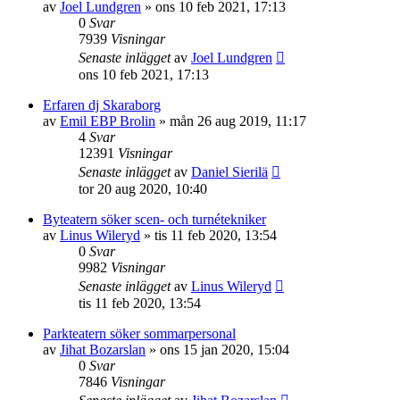
av
Joel Lundgren
»
ons 10 feb 2021, 17:13
0
Svar
7939
Visningar
Senaste inlägget
av
Joel Lundgren
ons 10 feb 2021, 17:13
Erfaren dj Skaraborg
av
Emil EBP Brolin
»
mån 26 aug 2019, 11:17
4
Svar
12391
Visningar
Senaste inlägget
av
Daniel Sierilä
tor 20 aug 2020, 10:40
Byteatern söker scen- och turnétekniker
av
Linus Wileryd
»
tis 11 feb 2020, 13:54
0
Svar
9982
Visningar
Senaste inlägget
av
Linus Wileryd
tis 11 feb 2020, 13:54
Parkteatern söker sommarpersonal
av
Jihat Bozarslan
»
ons 15 jan 2020, 15:04
0
Svar
7846
Visningar