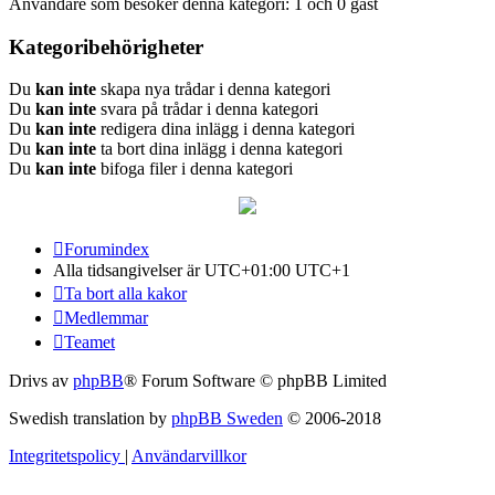
Användare som besöker denna kategori: 1 och 0 gäst
Kategoribehörigheter
Du
kan inte
skapa nya trådar i denna kategori
Du
kan inte
svara på trådar i denna kategori
Du
kan inte
redigera dina inlägg i denna kategori
Du
kan inte
ta bort dina inlägg i denna kategori
Du
kan inte
bifoga filer i denna kategori
Forumindex
Alla tidsangivelser är UTC+01:00 UTC+1
Ta bort alla kakor
Medlemmar
Teamet
Drivs av
phpBB
® Forum Software © phpBB Limited
Swedish translation by
phpBB Sweden
© 2006-2018
Integritetspolicy
|
Användarvillkor