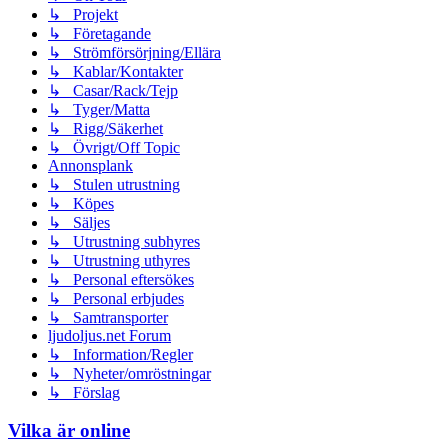
↳ Projekt
↳ Företagande
↳ Strömförsörjning/Ellära
↳ Kablar/Kontakter
↳ Casar/Rack/Tejp
↳ Tyger/Matta
↳ Rigg/Säkerhet
↳ Övrigt/Off Topic
Annonsplank
↳ Stulen utrustning
↳ Köpes
↳ Säljes
↳ Utrustning subhyres
↳ Utrustning uthyres
↳ Personal eftersökes
↳ Personal erbjudes
↳ Samtransporter
ljudoljus.net Forum
↳ Information/Regler
↳ Nyheter/omröstningar
↳ Förslag
Vilka är online