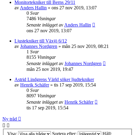
Monitortekniker till Berns 29/11
av
Anders Hallin
»
ons 27 nov 2019, 13:07
0
Svar
7486
Visningar
Senaste inlägget
av
Anders Hallin
ons 27 nov 2019, 13:07
Ljustekniker till Växjö 6/12
av
Johannes Nordgren
»
mån 25 nov 2019, 08:21
1
Svar
8155
Visningar
Senaste inlägget
av
Johannes Nordgren
mån 25 nov 2019, 19:47
Astrid Lindgrens Värld söker ljudtekniker
av
Henrik Schäfer
»
tis 17 sep 2019, 15:54
0
Svar
8097
Visningar
Senaste inlägget
av
Henrik Schäfer
tis 17 sep 2019, 15:54
Ny tråd
Visa:
Sortera efter:
Håll: