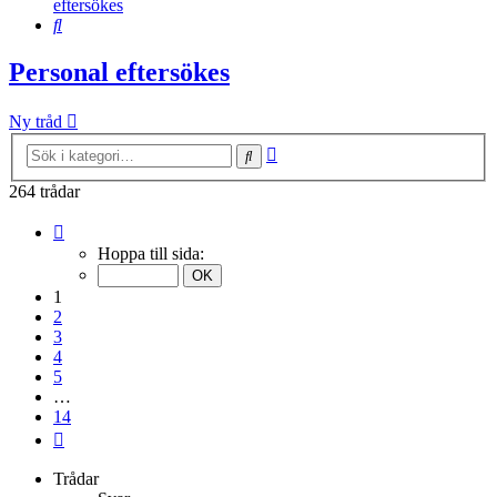
eftersökes
Sök
Personal eftersökes
Ny tråd
Avancerad
Sök
sökning
264 trådar
Sida
1
Hoppa till sida:
av
14
1
2
3
4
5
…
14
Nästa
Trådar