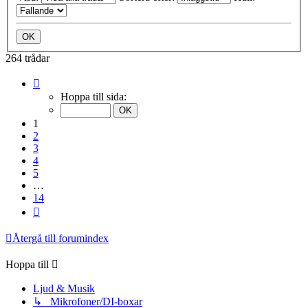
264 trådar
Sida
1
Hoppa till sida:
av
14
1
2
3
4
5
…
14
Nästa
Återgå till forumindex
Hoppa till
Ljud & Musik
↳ Mikrofoner/DI-boxar