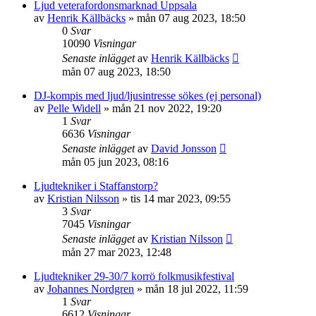
Ljud veterafordonsmarknad Uppsala
av
Henrik Källbäcks
»
mån 07 aug 2023, 18:50
0
Svar
10090
Visningar
Senaste inlägget
av
Henrik Källbäcks
mån 07 aug 2023, 18:50
DJ-kompis med ljud/ljusintresse sökes (ej personal)
av
Pelle Widell
»
mån 21 nov 2022, 19:20
1
Svar
6636
Visningar
Senaste inlägget
av
David Jonsson
mån 05 jun 2023, 08:16
Ljudtekniker i Staffanstorp?
av
Kristian Nilsson
»
tis 14 mar 2023, 09:55
3
Svar
7045
Visningar
Senaste inlägget
av
Kristian Nilsson
mån 27 mar 2023, 12:48
Ljudtekniker 29-30/7 korrö folkmusikfestival
av
Johannes Nordgren
»
mån 18 jul 2022, 11:59
1
Svar
6612
Visningar