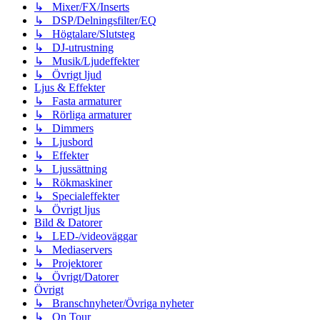
↳ Mixer/FX/Inserts
↳ DSP/Delningsfilter/EQ
↳ Högtalare/Slutsteg
↳ DJ-utrustning
↳ Musik/Ljudeffekter
↳ Övrigt ljud
Ljus & Effekter
↳ Fasta armaturer
↳ Rörliga armaturer
↳ Dimmers
↳ Ljusbord
↳ Effekter
↳ Ljussättning
↳ Rökmaskiner
↳ Specialeffekter
↳ Övrigt ljus
Bild & Datorer
↳ LED-/videoväggar
↳ Mediaservers
↳ Projektorer
↳ Övrigt/Datorer
Övrigt
↳ Branschnyheter/Övriga nyheter
↳ On Tour