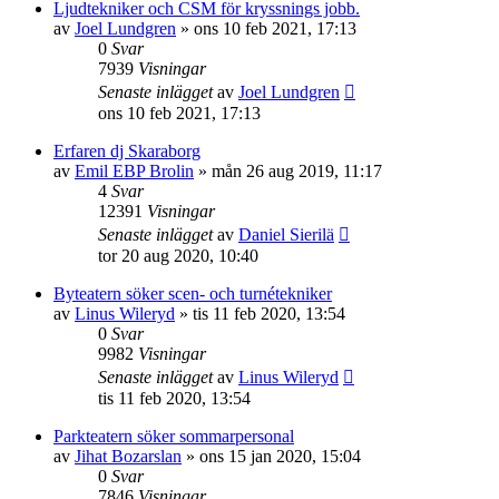
Ljudtekniker och CSM för kryssnings jobb.
av
Joel Lundgren
»
ons 10 feb 2021, 17:13
0
Svar
7939
Visningar
Senaste inlägget
av
Joel Lundgren
ons 10 feb 2021, 17:13
Erfaren dj Skaraborg
av
Emil EBP Brolin
»
mån 26 aug 2019, 11:17
4
Svar
12391
Visningar
Senaste inlägget
av
Daniel Sierilä
tor 20 aug 2020, 10:40
Byteatern söker scen- och turnétekniker
av
Linus Wileryd
»
tis 11 feb 2020, 13:54
0
Svar
9982
Visningar
Senaste inlägget
av
Linus Wileryd
tis 11 feb 2020, 13:54
Parkteatern söker sommarpersonal
av
Jihat Bozarslan
»
ons 15 jan 2020, 15:04
0
Svar
7846
Visningar