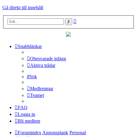
Gå direkt till innehåll
Avancerad
Sök
sökning
Snabblänkar
Obesvarade inlägg
Aktiva trådar
Sök
Medlemmar
Teamet
FAQ
Logga in
Bli medlem
Forumindex
Annonsplank
Personal