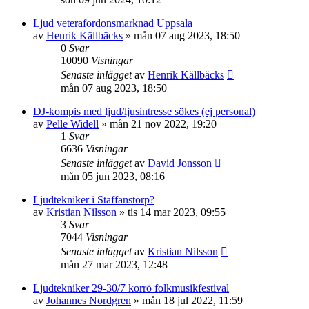
Ljud veterafordonsmarknad Uppsala
av
Henrik Källbäcks
»
mån 07 aug 2023, 18:50
0
Svar
10090
Visningar
Senaste inlägget
av
Henrik Källbäcks
mån 07 aug 2023, 18:50
DJ-kompis med ljud/ljusintresse sökes (ej personal)
av
Pelle Widell
»
mån 21 nov 2022, 19:20
1
Svar
6636
Visningar
Senaste inlägget
av
David Jonsson
mån 05 jun 2023, 08:16
Ljudtekniker i Staffanstorp?
av
Kristian Nilsson
»
tis 14 mar 2023, 09:55
3
Svar
7044
Visningar
Senaste inlägget
av
Kristian Nilsson
mån 27 mar 2023, 12:48
Ljudtekniker 29-30/7 korrö folkmusikfestival
av
Johannes Nordgren
»
mån 18 jul 2022, 11:59