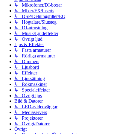
↳ Mikrofoner/DI-boxar
↳ Mixer/FX/Inserts
↳ DSP/Delningsfilter/EQ
↳ Högtalare/Slutsteg
↳ DJ-utrustning
↳ Musik/Ljudeffekter
↳ Övrigt ljud
Ljus & Effekter
↳ Fasta armaturer
↳ Rörliga armaturer
↳ Dimmers
↳ Ljusbord
↳ Effekter
↳ Ljussättning
↳ Rökmaskiner
↳ Specialeffekter
↳ Övrigt ljus
Bild & Datorer
↳ LED-/videoväggar
↳ Mediaservers
↳ Projektorer
↳ Övrigt/Datorer
Övrigt