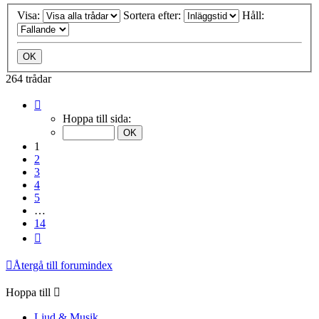
Visa:
Sortera efter:
Håll:
264 trådar
Sida
1
Hoppa till sida:
av
14
1
2
3
4
5
…
14
Nästa
Återgå till forumindex
Hoppa till
Ljud & Musik