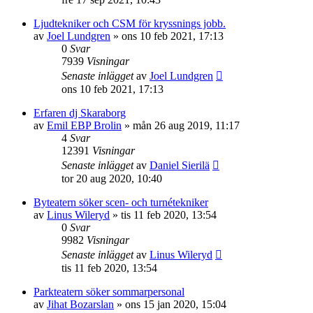
Ljudtekniker och CSM för kryssnings jobb.
av
Joel Lundgren
»
ons 10 feb 2021, 17:13
0
Svar
7939
Visningar
Senaste inlägget
av
Joel Lundgren
ons 10 feb 2021, 17:13
Erfaren dj Skaraborg
av
Emil EBP Brolin
»
mån 26 aug 2019, 11:17
4
Svar
12391
Visningar
Senaste inlägget
av
Daniel Sierilä
tor 20 aug 2020, 10:40
Byteatern söker scen- och turnétekniker
av
Linus Wileryd
»
tis 11 feb 2020, 13:54
0
Svar
9982
Visningar
Senaste inlägget
av
Linus Wileryd
tis 11 feb 2020, 13:54
Parkteatern söker sommarpersonal
av
Jihat Bozarslan
»
ons 15 jan 2020, 15:04