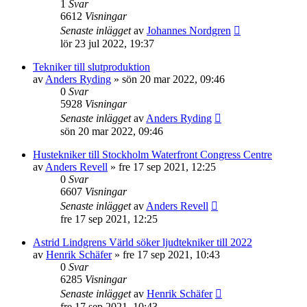
1
Svar
6612
Visningar
Senaste inlägget
av
Johannes Nordgren
lör 23 jul 2022, 19:37
Tekniker till slutproduktion
av
Anders Ryding
»
sön 20 mar 2022, 09:46
0
Svar
5928
Visningar
Senaste inlägget
av
Anders Ryding
sön 20 mar 2022, 09:46
Hustekniker till Stockholm Waterfront Congress Centre
av
Anders Revell
»
fre 17 sep 2021, 12:25
0
Svar
6607
Visningar
Senaste inlägget
av
Anders Revell
fre 17 sep 2021, 12:25
Astrid Lindgrens Värld söker ljudtekniker till 2022
av
Henrik Schäfer
»
fre 17 sep 2021, 10:43
0
Svar
6285
Visningar
Senaste inlägget
av
Henrik Schäfer
fre 17 sep 2021, 10:43