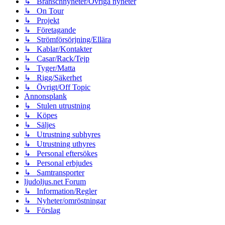
↳ Branschnyheter/Övriga nyheter
↳ On Tour
↳ Projekt
↳ Företagande
↳ Strömförsörjning/Ellära
↳ Kablar/Kontakter
↳ Casar/Rack/Tejp
↳ Tyger/Matta
↳ Rigg/Säkerhet
↳ Övrigt/Off Topic
Annonsplank
↳ Stulen utrustning
↳ Köpes
↳ Säljes
↳ Utrustning subhyres
↳ Utrustning uthyres
↳ Personal eftersökes
↳ Personal erbjudes
↳ Samtransporter
ljudoljus.net Forum
↳ Information/Regler
↳ Nyheter/omröstningar
↳ Förslag