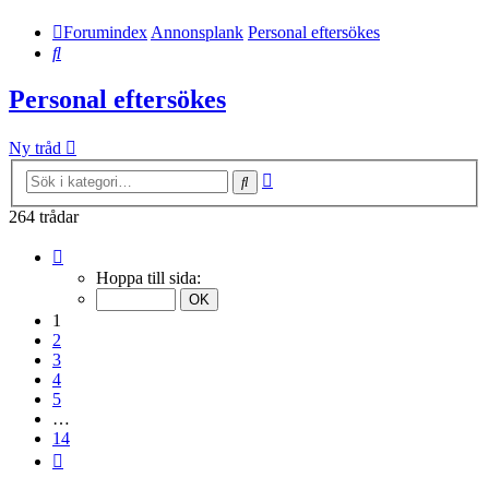
Forumindex
Annonsplank
Personal eftersökes
Sök
Personal eftersökes
Ny tråd
Avancerad
Sök
sökning
264 trådar
Sida
1
Hoppa till sida:
av
14
1
2
3
4
5
…
14
Nästa