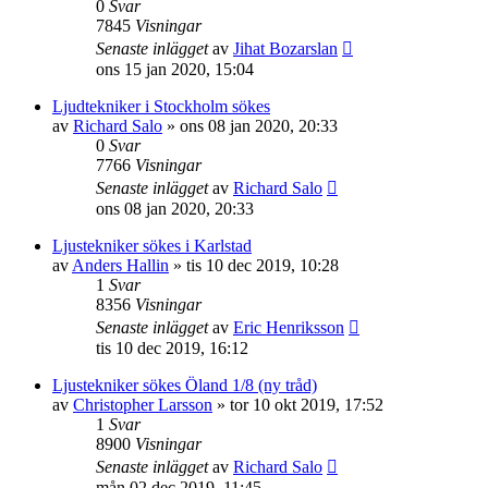
0
Svar
7845
Visningar
Senaste inlägget
av
Jihat Bozarslan
ons 15 jan 2020, 15:04
Ljudtekniker i Stockholm sökes
av
Richard Salo
»
ons 08 jan 2020, 20:33
0
Svar
7766
Visningar
Senaste inlägget
av
Richard Salo
ons 08 jan 2020, 20:33
Ljustekniker sökes i Karlstad
av
Anders Hallin
»
tis 10 dec 2019, 10:28
1
Svar
8356
Visningar
Senaste inlägget
av
Eric Henriksson
tis 10 dec 2019, 16:12
Ljustekniker sökes Öland 1/8 (ny tråd)
av
Christopher Larsson
»
tor 10 okt 2019, 17:52
1
Svar
8900
Visningar
Senaste inlägget
av
Richard Salo
mån 02 dec 2019, 11:45