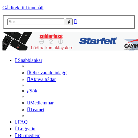
Gå direkt till innehåll
Avancerad
Sök
sökning
Snabblänkar
Obesvarade inlägg
Aktiva trådar
Sök
Medlemmar
Teamet
FAQ
Logga in
Bli medlem