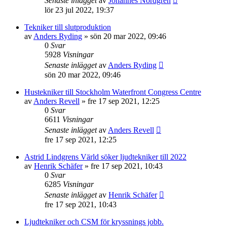
Senaste inlägget
av
Johannes Nordgren
lör 23 jul 2022, 19:37
Tekniker till slutproduktion
av
Anders Ryding
»
sön 20 mar 2022, 09:46
0
Svar
5928
Visningar
Senaste inlägget
av
Anders Ryding
sön 20 mar 2022, 09:46
Hustekniker till Stockholm Waterfront Congress Centre
av
Anders Revell
»
fre 17 sep 2021, 12:25
0
Svar
6611
Visningar
Senaste inlägget
av
Anders Revell
fre 17 sep 2021, 12:25
Astrid Lindgrens Värld söker ljudtekniker till 2022
av
Henrik Schäfer
»
fre 17 sep 2021, 10:43
0
Svar
6285
Visningar
Senaste inlägget
av
Henrik Schäfer
fre 17 sep 2021, 10:43
Ljudtekniker och CSM för kryssnings jobb.