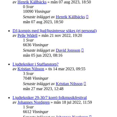
av
Henrik Källbäcks
»
mån 07 aug 2023, 18:50
0
Svar
10090
Visningar
Senaste inlägget
av
Henrik Källbäcks
mån 07 aug 2023, 18:50
DJ-kompis med ljud/ljusintresse sökes (ej personal)
av
Pelle Widell
»
mån 21 nov 2022, 19:20
1
Svar
6636
Visningar
Senaste inlägget
av
David Jonsson
mån 05 jun 2023, 08:16
Ljudtekniker i Staffanstorp?
av
Kristian Nilsson
»
tis 14 mar 2023, 09:55
3
Svar
7048
Visningar
Senaste inlägget
av
Kristian Nilsson
mån 27 mar 2023, 12:48
Ljudtekniker 29-30/7 korrö folkmusikfestival
av
Johannes Nordgren
»
mån 18 jul 2022, 11:59
1
Svar
6612
Visningar