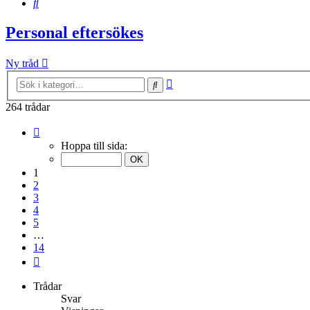
Sök
Personal eftersökes
Ny tråd
Avancerad
Sök
sökning
264 trådar
Sida
1
Hoppa till sida:
av
14
1
2
3
4
5
…
14
Nästa
Trådar
Svar