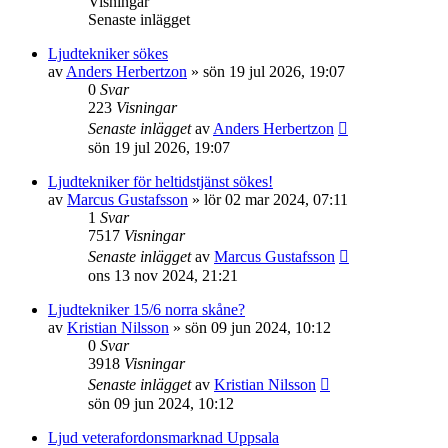
Visningar
Senaste inlägget
Ljudtekniker sökes
av
Anders Herbertzon
»
sön 19 jul 2026, 19:07
0
Svar
223
Visningar
Senaste inlägget
av
Anders Herbertzon
sön 19 jul 2026, 19:07
Ljudtekniker för heltidstjänst sökes!
av
Marcus Gustafsson
»
lör 02 mar 2024, 07:11
1
Svar
7517
Visningar
Senaste inlägget
av
Marcus Gustafsson
ons 13 nov 2024, 21:21
Ljudtekniker 15/6 norra skåne?
av
Kristian Nilsson
»
sön 09 jun 2024, 10:12
0
Svar
3918
Visningar
Senaste inlägget
av
Kristian Nilsson
sön 09 jun 2024, 10:12
Ljud veterafordonsmarknad Uppsala