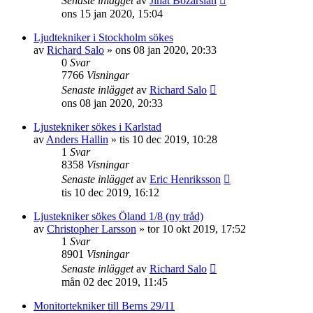
Senaste inlägget
av
Jihat Bozarslan
ons 15 jan 2020, 15:04
Ljudtekniker i Stockholm sökes
av
Richard Salo
»
ons 08 jan 2020, 20:33
0
Svar
7766
Visningar
Senaste inlägget
av
Richard Salo
ons 08 jan 2020, 20:33
Ljustekniker sökes i Karlstad
av
Anders Hallin
»
tis 10 dec 2019, 10:28
1
Svar
8358
Visningar
Senaste inlägget
av
Eric Henriksson
tis 10 dec 2019, 16:12
Ljustekniker sökes Öland 1/8 (ny tråd)
av
Christopher Larsson
»
tor 10 okt 2019, 17:52
1
Svar
8901
Visningar
Senaste inlägget
av
Richard Salo
mån 02 dec 2019, 11:45
Monitortekniker till Berns 29/11