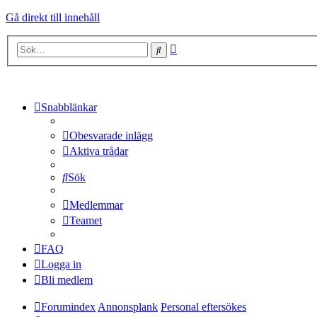
Gå direkt till innehåll
Avancerad
Sök
sökning
Snabblänkar
Obesvarade inlägg
Aktiva trådar
Sök
Medlemmar
Teamet
FAQ
Logga in
Bli medlem
Forumindex
Annonsplank
Personal eftersökes