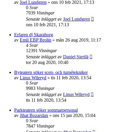
av
Joel Lundgren
»
ons 10 feb 2021, 17:13
0
Svar
7939
Visningar
Senaste inlägget
av
Joel Lundgren
ons 10 feb 2021, 17:13
Erfaren dj Skaraborg
av
Emil EBP Brolin
»
mån 26 aug 2019, 11:17
4
Svar
12391
Visningar
Senaste inlägget
av
Daniel Sierilä
tor 20 aug 2020, 10:40
Byteatern söker scen- och turnétekniker
av
Linus Wileryd
»
tis 11 feb 2020, 13:54
0
Svar
9983
Visningar
Senaste inlägget
av
Linus Wileryd
tis 11 feb 2020, 13:54
Parkteatern söker sommarpersonal
av
Jihat Bozarslan
»
ons 15 jan 2020, 15:04
0
Svar
7847
Visningar