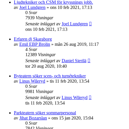
Ljudtekniker och CSM för kryssnings jobb.
av
Joel Lundgren
»
ons 10 feb 2021, 17:13
0
Svar
7939
Visningar
Senaste inlägget
av
Joel Lundgren
ons 10 feb 2021, 17:13
Erfaren dj Skaraborg
av
Emil EBP Brolin
»
mån 26 aug 2019, 11:17
4
Svar
12389
Visningar
Senaste inlägget
av
Daniel Sierilä
tor 20 aug 2020, 10:40
Byteatern söker scen- och turnétekniker
av
Linus Wileryd
»
tis 11 feb 2020, 13:54
0
Svar
9981
Visningar
Senaste inlägget
av
Linus Wileryd
tis 11 feb 2020, 13:54
Parkteatern söker sommarpersonal
av
Jihat Bozarslan
»
ons 15 jan 2020, 15:04
0
Svar
7842
Visningar