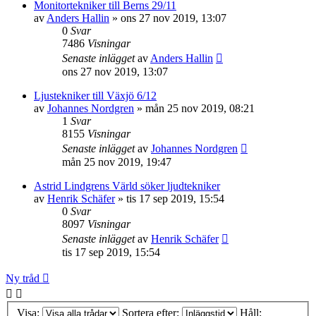
Monitortekniker till Berns 29/11
av
Anders Hallin
»
ons 27 nov 2019, 13:07
0
Svar
7486
Visningar
Senaste inlägget
av
Anders Hallin
ons 27 nov 2019, 13:07
Ljustekniker till Växjö 6/12
av
Johannes Nordgren
»
mån 25 nov 2019, 08:21
1
Svar
8155
Visningar
Senaste inlägget
av
Johannes Nordgren
mån 25 nov 2019, 19:47
Astrid Lindgrens Värld söker ljudtekniker
av
Henrik Schäfer
»
tis 17 sep 2019, 15:54
0
Svar
8097
Visningar
Senaste inlägget
av
Henrik Schäfer
tis 17 sep 2019, 15:54
Ny tråd
Visa:
Sortera efter:
Håll: