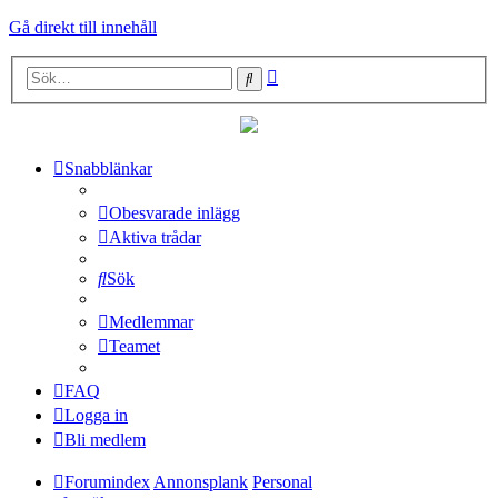
Gå direkt till innehåll
Avancerad
Sök
sökning
Snabblänkar
Obesvarade inlägg
Aktiva trådar
Sök
Medlemmar
Teamet
FAQ
Logga in
Bli medlem
Forumindex
Annonsplank
Personal