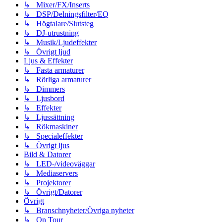
↳ Mixer/FX/Inserts
↳ DSP/Delningsfilter/EQ
↳ Högtalare/Slutsteg
↳ DJ-utrustning
↳ Musik/Ljudeffekter
↳ Övrigt ljud
Ljus & Effekter
↳ Fasta armaturer
↳ Rörliga armaturer
↳ Dimmers
↳ Ljusbord
↳ Effekter
↳ Ljussättning
↳ Rökmaskiner
↳ Specialeffekter
↳ Övrigt ljus
Bild & Datorer
↳ LED-/videoväggar
↳ Mediaservers
↳ Projektorer
↳ Övrigt/Datorer
Övrigt
↳ Branschnyheter/Övriga nyheter
↳ On Tour