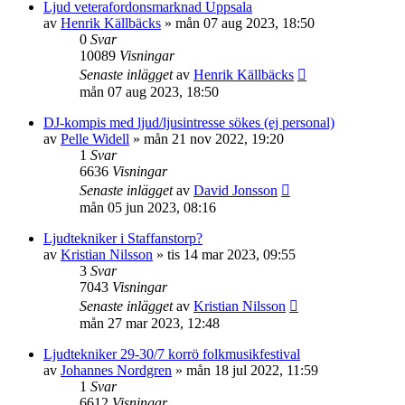
Ljud veterafordonsmarknad Uppsala
av
Henrik Källbäcks
»
mån 07 aug 2023, 18:50
0
Svar
10089
Visningar
Senaste inlägget
av
Henrik Källbäcks
mån 07 aug 2023, 18:50
DJ-kompis med ljud/ljusintresse sökes (ej personal)
av
Pelle Widell
»
mån 21 nov 2022, 19:20
1
Svar
6636
Visningar
Senaste inlägget
av
David Jonsson
mån 05 jun 2023, 08:16
Ljudtekniker i Staffanstorp?
av
Kristian Nilsson
»
tis 14 mar 2023, 09:55
3
Svar
7043
Visningar
Senaste inlägget
av
Kristian Nilsson
mån 27 mar 2023, 12:48
Ljudtekniker 29-30/7 korrö folkmusikfestival
av
Johannes Nordgren
»
mån 18 jul 2022, 11:59
1
Svar
6612
Visningar