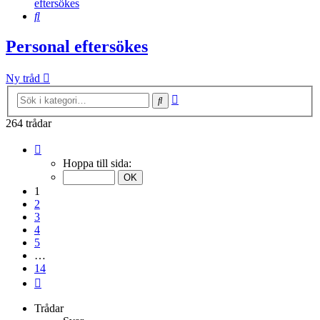
eftersökes
Sök
Personal eftersökes
Ny tråd
Avancerad
Sök
sökning
264 trådar
Sida
1
Hoppa till sida:
av
14
1
2
3
4
5
…
14
Nästa
Trådar