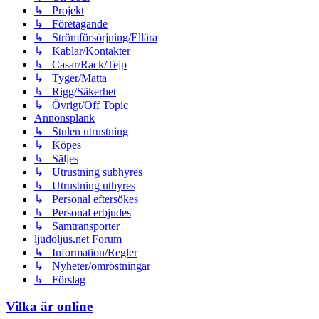
↳ Projekt
↳ Företagande
↳ Strömförsörjning/Ellära
↳ Kablar/Kontakter
↳ Casar/Rack/Tejp
↳ Tyger/Matta
↳ Rigg/Säkerhet
↳ Övrigt/Off Topic
Annonsplank
↳ Stulen utrustning
↳ Köpes
↳ Säljes
↳ Utrustning subhyres
↳ Utrustning uthyres
↳ Personal eftersökes
↳ Personal erbjudes
↳ Samtransporter
ljudoljus.net Forum
↳ Information/Regler
↳ Nyheter/omröstningar
↳ Förslag
Vilka är online