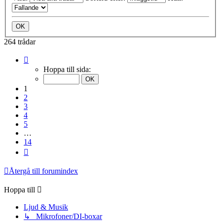
264 trådar
Sida
1
Hoppa till sida:
av
14
1
2
3
4
5
…
14
Nästa
Återgå till forumindex
Hoppa till
Ljud & Musik
↳ Mikrofoner/DI-boxar