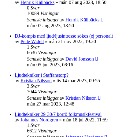
av
Henrik Källbäcks
»
mån 07 aug 2023, 18:50
0
Svar
10089
Visningar
Senaste inlägget
av
Henrik Källbäcks
mån 07 aug 2023, 18:50
DJ-kompis med ljud/ljusintresse sökes (ej personal)
av
Pelle Widell
»
mån 21 nov 2022, 19:20
1
Svar
6636
Visningar
Senaste inlägget
av
David Jonsson
mån 05 jun 2023, 08:16
Ljudtekniker i Staffanstorp?
av
Kristian Nilsson
»
tis 14 mar 2023, 09:55
3
Svar
7044
Visningar
Senaste inlägget
av
Kristian Nilsson
mån 27 mar 2023, 12:48
Ljudtekniker 29-30/7 korrö folkmusikfestival
av
Johannes Nordgren
»
mån 18 jul 2022, 11:59
1
Svar
6612
Visningar