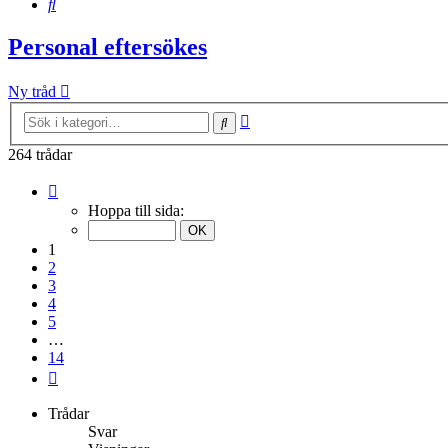
Sök
Personal eftersökes
Ny tråd
Avancerad
Sök
sökning
264 trådar
Sida
1
Hoppa till sida:
av
14
1
2
3
4
5
…
14
Nästa
Trådar
Svar