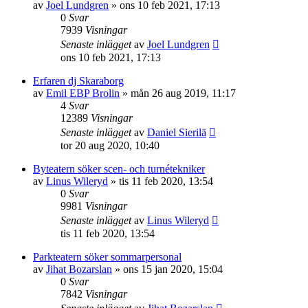
av
Joel Lundgren
»
ons 10 feb 2021, 17:13
0
Svar
7939
Visningar
Senaste inlägget
av
Joel Lundgren
ons 10 feb 2021, 17:13
Erfaren dj Skaraborg
av
Emil EBP Brolin
»
mån 26 aug 2019, 11:17
4
Svar
12389
Visningar
Senaste inlägget
av
Daniel Sierilä
tor 20 aug 2020, 10:40
Byteatern söker scen- och turnétekniker
av
Linus Wileryd
»
tis 11 feb 2020, 13:54
0
Svar
9981
Visningar
Senaste inlägget
av
Linus Wileryd
tis 11 feb 2020, 13:54
Parkteatern söker sommarpersonal
av
Jihat Bozarslan
»
ons 15 jan 2020, 15:04
0
Svar
7842
Visningar