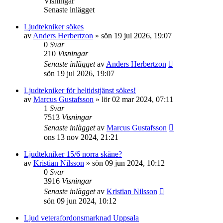
Visningar
Senaste inlägget
Ljudtekniker sökes
av
Anders Herbertzon
»
sön 19 jul 2026, 19:07
0
Svar
210
Visningar
Senaste inlägget
av
Anders Herbertzon
sön 19 jul 2026, 19:07
Ljudtekniker för heltidstjänst sökes!
av
Marcus Gustafsson
»
lör 02 mar 2024, 07:11
1
Svar
7513
Visningar
Senaste inlägget
av
Marcus Gustafsson
ons 13 nov 2024, 21:21
Ljudtekniker 15/6 norra skåne?
av
Kristian Nilsson
»
sön 09 jun 2024, 10:12
0
Svar
3916
Visningar
Senaste inlägget
av
Kristian Nilsson
sön 09 jun 2024, 10:12
Ljud veterafordonsmarknad Uppsala