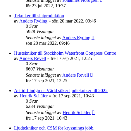
Senaste inlägget
av
Johannes Nordgren
lör 23 jul 2022, 19:37
Tekniker till slutproduktion
av
Anders Ryding
»
sön 20 mar 2022, 09:46
0
Svar
5928
Visningar
Senaste inlägget
av
Anders Ryding
sön 20 mar 2022, 09:46
Hustekniker till Stockholm Waterfront Congress Centre
av
Anders Revell
»
fre 17 sep 2021, 12:25
0
Svar
6607
Visningar
Senaste inlägget
av
Anders Revell
fre 17 sep 2021, 12:25
Astrid Lindgrens Värld söker ljudtekniker till 2022
av
Henrik Schäfer
»
fre 17 sep 2021, 10:43
0
Svar
6284
Visningar
Senaste inlägget
av
Henrik Schäfer
fre 17 sep 2021, 10:43
Ljudtekniker och CSM för kryssnings jobb.