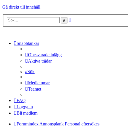
Gå direkt till innehåll
Avancerad
Sök
sökning
Snabblänkar
Obesvarade inlägg
Aktiva trådar
Sök
Medlemmar
Teamet
FAQ
Logga in
Bli medlem
Forumindex
Annonsplank
Personal eftersökes