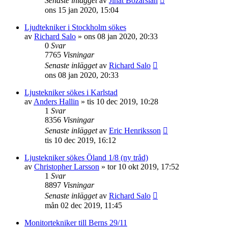
Senaste inlägget
av
Jihat Bozarslan
ons 15 jan 2020, 15:04
Ljudtekniker i Stockholm sökes
av
Richard Salo
»
ons 08 jan 2020, 20:33
0
Svar
7765
Visningar
Senaste inlägget
av
Richard Salo
ons 08 jan 2020, 20:33
Ljustekniker sökes i Karlstad
av
Anders Hallin
»
tis 10 dec 2019, 10:28
1
Svar
8356
Visningar
Senaste inlägget
av
Eric Henriksson
tis 10 dec 2019, 16:12
Ljustekniker sökes Öland 1/8 (ny tråd)
av
Christopher Larsson
»
tor 10 okt 2019, 17:52
1
Svar
8897
Visningar
Senaste inlägget
av
Richard Salo
mån 02 dec 2019, 11:45
Monitortekniker till Berns 29/11