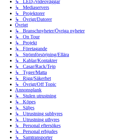
↳ LED-/videoväggar
↳ Mediaservers
↳ Projektorer
↳ Övrigt/Datorer
Övrigt
↳ Branschnyheter/Övriga nyheter
↳ On Tour
↳ Projekt
↳ Företagande
↳ Strömförsörjning/Ellära
↳ Kablar/Kontakter
↳ Casar/Rack/Tejp
↳ Tyger/Matta
↳ Rigg/Säkerhet
↳ Övrigt/Off Topic
Annonsplank
↳ Stulen utrustning
↳ Köpes
↳ Säljes
↳ Utrustning subhyres
↳ Utrustning uthyres
↳ Personal eftersökes
↳ Personal erbjudes
↳ Samtransporter