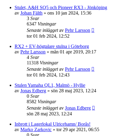
Stulet, A&H SQ5 och Pioneer RX3 - Jönköping
av
Johan Fälth
»
ons 10 jan 2024, 15:36
3
Svar
6347
Visningar
Senaste inlägget
av
Pehr Larsson
tor 01 feb 2024, 12:52
RX2 + EV-högtalare stulna i Göteborg
av
Pehr Larsson
»
mån 01 apr 2019, 20:17
4
Svar
11318
Visningar
Senaste inlägget
av
Pehr Larsson
tor 01 feb 2024, 12:43
Stulen Yamaha QL1, Malmö - Hyllie
av
Jonas Edberg
»
sön 28 maj 2023, 12:24
0
Svar
8582
Visningar
Senaste inlägget
av
Jonas Edberg
sön 28 maj 2023, 12:24
Inbrott i Lagerlokal Ulricehamn/ Borås!
av
Marko Zarkovic
»
tor 29 apr 2021, 06:55
0
Svar