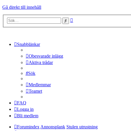
Gå direkt till innehåll
Avancerad
Sök
sökning
Snabblänkar
Obesvarade inlägg
Aktiva trådar
Sök
Medlemmar
Teamet
FAQ
Logga in
Bli medlem
Forumindex
Annonsplank
Stulen utrustning