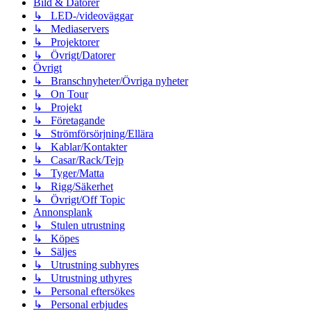
Bild & Datorer
↳ LED-/videoväggar
↳ Mediaservers
↳ Projektorer
↳ Övrigt/Datorer
Övrigt
↳ Branschnyheter/Övriga nyheter
↳ On Tour
↳ Projekt
↳ Företagande
↳ Strömförsörjning/Ellära
↳ Kablar/Kontakter
↳ Casar/Rack/Tejp
↳ Tyger/Matta
↳ Rigg/Säkerhet
↳ Övrigt/Off Topic
Annonsplank
↳ Stulen utrustning
↳ Köpes
↳ Säljes
↳ Utrustning subhyres
↳ Utrustning uthyres
↳ Personal eftersökes
↳ Personal erbjudes