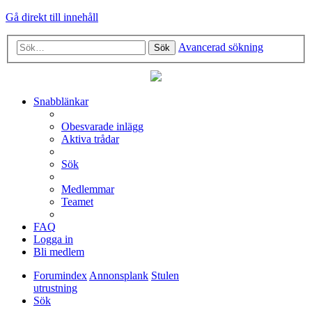
Gå direkt till innehåll
Avancerad sökning
Sök
Snabblänkar
Obesvarade inlägg
Aktiva trådar
Sök
Medlemmar
Teamet
FAQ
Logga in
Bli medlem
Forumindex
Annonsplank
Stulen
utrustning
Sök