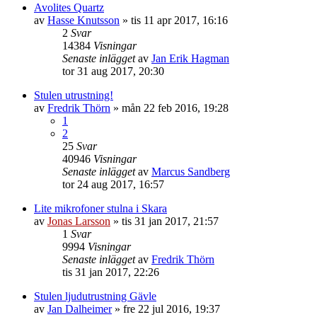
Avolites Quartz
av
Hasse Knutsson
»
tis 11 apr 2017, 16:16
2
Svar
14384
Visningar
Senaste inlägget
av
Jan Erik Hagman
tor 31 aug 2017, 20:30
Stulen utrustning!
av
Fredrik Thörn
»
mån 22 feb 2016, 19:28
1
2
25
Svar
40946
Visningar
Senaste inlägget
av
Marcus Sandberg
tor 24 aug 2017, 16:57
Lite mikrofoner stulna i Skara
av
Jonas Larsson
»
tis 31 jan 2017, 21:57
1
Svar
9994
Visningar
Senaste inlägget
av
Fredrik Thörn
tis 31 jan 2017, 22:26
Stulen ljudutrustning Gävle
av
Jan Dalheimer
»
fre 22 jul 2016, 19:37