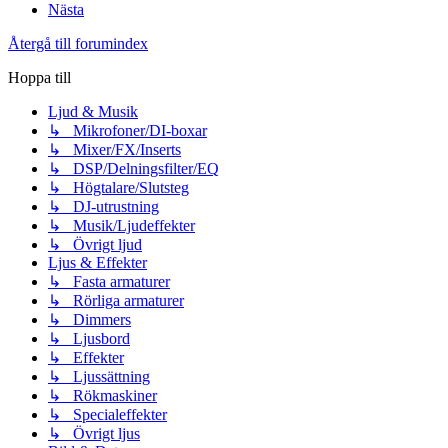
Nästa
Återgå till forumindex
Hoppa till
Ljud & Musik
↳ Mikrofoner/DI-boxar
↳ Mixer/FX/Inserts
↳ DSP/Delningsfilter/EQ
↳ Högtalare/Slutsteg
↳ DJ-utrustning
↳ Musik/Ljudeffekter
↳ Övrigt ljud
Ljus & Effekter
↳ Fasta armaturer
↳ Rörliga armaturer
↳ Dimmers
↳ Ljusbord
↳ Effekter
↳ Ljussättning
↳ Rökmaskiner
↳ Specialeffekter
↳ Övrigt ljus