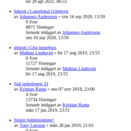
tor 29 apr 2021, 06:55
Inbrott i Lagerlokal Göteborg
av
Johannes Andersson
»
ons 16 sep 2020, 13:59
0
Svar
8871
Visningar
Senaste inlägget
av
Johannes Andersson
ons 16 sep 2020, 13:59
inbrott i Gbg turnebuss
av
Mathias Lindqvist
»
lör 17 aug 2019, 23:55
0
Svar
11727
Visningar
Senaste inlägget
av
Mathias Lindqvist
lör 17 aug 2019, 23:55
Stal spårningen :D
av
Kristian Ranta
»
ons 07 nov 2018, 23:00
4
Svar
13734
Visningar
Senaste inlägget
av
Kristian Ranta
mån 17 jun 2019, 23:51
Stulen bildutrustning!
av
Tony Larsson
»
mån 28 jan 2019, 21:03
0
Svar