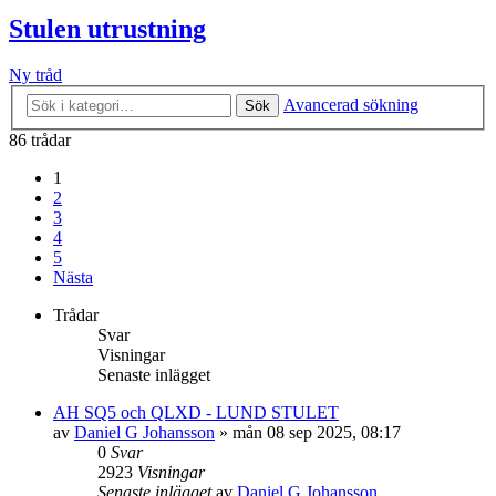
Stulen utrustning
Ny tråd
Avancerad sökning
Sök
86 trådar
1
2
3
4
5
Nästa
Trådar
Svar
Visningar
Senaste inlägget
AH SQ5 och QLXD - LUND STULET
av
Daniel G Johansson
»
mån 08 sep 2025, 08:17
0
Svar
2923
Visningar
Senaste inlägget
av
Daniel G Johansson