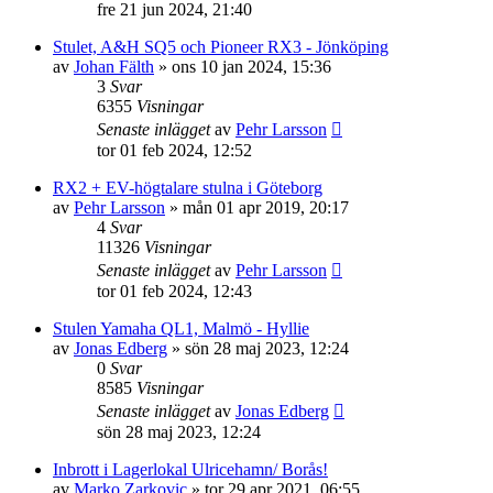
fre 21 jun 2024, 21:40
Stulet, A&H SQ5 och Pioneer RX3 - Jönköping
av
Johan Fälth
»
ons 10 jan 2024, 15:36
3
Svar
6355
Visningar
Senaste inlägget
av
Pehr Larsson
tor 01 feb 2024, 12:52
RX2 + EV-högtalare stulna i Göteborg
av
Pehr Larsson
»
mån 01 apr 2019, 20:17
4
Svar
11326
Visningar
Senaste inlägget
av
Pehr Larsson
tor 01 feb 2024, 12:43
Stulen Yamaha QL1, Malmö - Hyllie
av
Jonas Edberg
»
sön 28 maj 2023, 12:24
0
Svar
8585
Visningar
Senaste inlägget
av
Jonas Edberg
sön 28 maj 2023, 12:24
Inbrott i Lagerlokal Ulricehamn/ Borås!
av
Marko Zarkovic
»
tor 29 apr 2021, 06:55