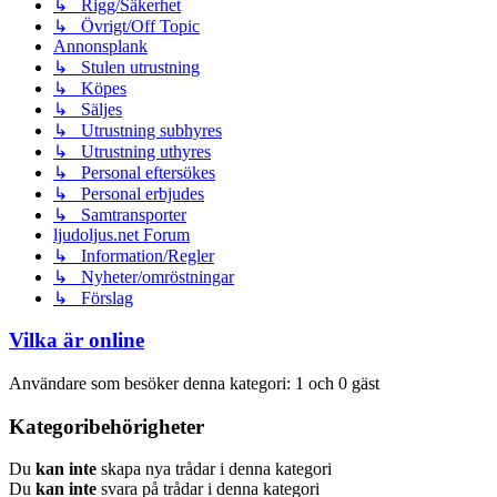
↳ Rigg/Säkerhet
↳ Övrigt/Off Topic
Annonsplank
↳ Stulen utrustning
↳ Köpes
↳ Säljes
↳ Utrustning subhyres
↳ Utrustning uthyres
↳ Personal eftersökes
↳ Personal erbjudes
↳ Samtransporter
ljudoljus.net Forum
↳ Information/Regler
↳ Nyheter/omröstningar
↳ Förslag
Vilka är online
Användare som besöker denna kategori: 1 och 0 gäst
Kategoribehörigheter
Du
kan inte
skapa nya trådar i denna kategori
Du
kan inte
svara på trådar i denna kategori