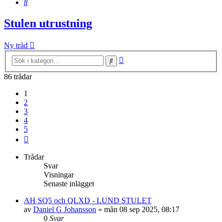
Sök
Stulen utrustning
Ny tråd
Avancerad
Sök
sökning
86 trådar
1
2
3
4
5
Nästa
Trådar
Svar
Visningar
Senaste inlägget
AH SQ5 och QLXD - LUND STULET
av
Daniel G Johansson
»
mån 08 sep 2025, 08:17
0
Svar