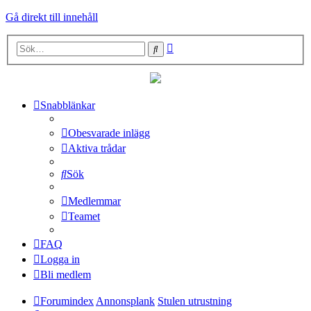
Gå direkt till innehåll
Avancerad
Sök
sökning
Snabblänkar
Obesvarade inlägg
Aktiva trådar
Sök
Medlemmar
Teamet
FAQ
Logga in
Bli medlem
Forumindex
Annonsplank
Stulen utrustning