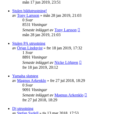
mån 17 jun 2019, 23:51
Stulen bildutrustning!
av
Tony Larsson
»
mån 28 jan 2019, 21:03
0
Svar
8531
Visningar
Senaste inlägget
av
Tony Larsson
mån 28 jan 2019, 21:03
Stulen PA utrustning
av
Örjan Lindqvist
»
fre 18 jan 2019, 17:32
1
Svar
8891
Visningar
Senaste inlägget
av
Nicke Löfgren
fre 18 jan 2019, 20:12
Yamaha slutsteg
av
Magnus Arkenklo
»
fre 27 jul 2018, 18:29
0
Svar
9091
Visningar
Senaste inlägget
av
Magnus Arkenklo
fre 27 jul 2018, 18:29
Dj utrustning
av
Stefan Sydell
»
tis 13 mar 2018, 17:53