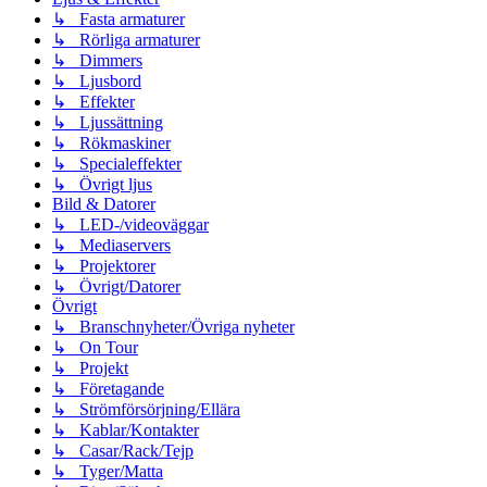
↳ Fasta armaturer
↳ Rörliga armaturer
↳ Dimmers
↳ Ljusbord
↳ Effekter
↳ Ljussättning
↳ Rökmaskiner
↳ Specialeffekter
↳ Övrigt ljus
Bild & Datorer
↳ LED-/videoväggar
↳ Mediaservers
↳ Projektorer
↳ Övrigt/Datorer
Övrigt
↳ Branschnyheter/Övriga nyheter
↳ On Tour
↳ Projekt
↳ Företagande
↳ Strömförsörjning/Ellära
↳ Kablar/Kontakter
↳ Casar/Rack/Tejp
↳ Tyger/Matta