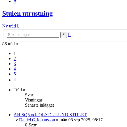
Sök
Stulen utrustning
Ny tråd
Avancerad
Sök
sökning
86 trådar
1
2
3
4
5
Nästa
Trådar
Svar
Visningar
Senaste inlägget
AH SQ5 och QLXD - LUND STULET
av
Daniel G Johansson
»
mån 08 sep 2025, 08:17
0
Svar