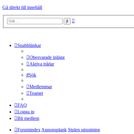
Gå direkt till innehåll
Avancerad
Sök
sökning
Snabblänkar
Obesvarade inlägg
Aktiva trådar
Sök
Medlemmar
Teamet
FAQ
Logga in
Bli medlem
Forumindex
Annonsplank
Stulen utrustning