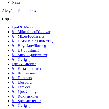
Nästa
Återgå till forumindex
Hoppa till
Ljud & Musik
↳ Mikrofoner/DI-boxar
↳ Mixer/FX/Inserts
↳ DSP/Delningsfilter/EQ
↳ Högtalare/Slutsteg
↳ DJ-utrustning
↳ Musik/Ljudeffekter
↳ Övrigt ljud
Ljus & Effekter
↳ Fasta armaturer
↳ Rörliga armaturer
↳ Dimmers
↳ Ljusbord
↳ Effekter
↳ Ljussättning
↳ Rökmaskiner
↳ Specialeffekter
↳ Övrigt ljus