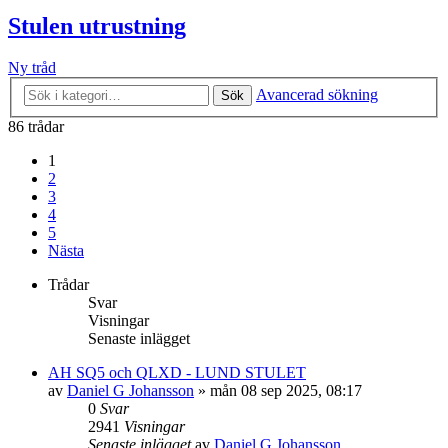
Stulen utrustning
Ny tråd
Avancerad sökning
Sök
86 trådar
1
2
3
4
5
Nästa
Trådar
Svar
Visningar
Senaste inlägget
AH SQ5 och QLXD - LUND STULET
av
Daniel G Johansson
»
mån 08 sep 2025, 08:17
0
Svar
2941
Visningar
Senaste inlägget
av
Daniel G Johansson