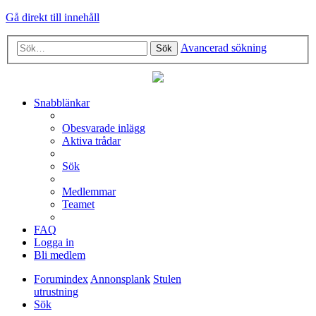
Gå direkt till innehåll
Avancerad sökning
Sök
Snabblänkar
Obesvarade inlägg
Aktiva trådar
Sök
Medlemmar
Teamet
FAQ
Logga in
Bli medlem
Forumindex
Annonsplank
Stulen
utrustning
Sök