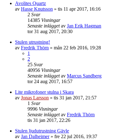
Avolites Quartz
av
Hasse Knutsson
»
tis 11 apr 2017, 16:16
2
Svar
14385
Visningar
Senaste inlägget
av
Jan Erik Hagman
tor 31 aug 2017, 20:30
Stulen utrustning!
av
Fredrik Thörn
»
mån 22 feb 2016, 19:28
1
2
25
Svar
40956
Visningar
Senaste inlägget
av
Marcus Sandberg
tor 24 aug 2017, 16:57
Lite mikrofoner stulna i Skara
av
Jonas Larsson
»
tis 31 jan 2017, 21:57
1
Svar
9996
Visningar
Senaste inlägget
av
Fredrik Thörn
tis 31 jan 2017, 22:26
Stulen ljudutrustning Gävle
av
Jan Dalheimer
»
fre 22 jul 2016, 19:37