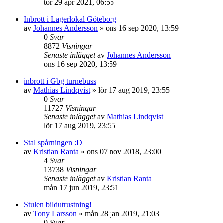
tor 29 apr 2021, 06:55
Inbrott i Lagerlokal Göteborg
av
Johannes Andersson
»
ons 16 sep 2020, 13:59
0
Svar
8872
Visningar
Senaste inlägget
av
Johannes Andersson
ons 16 sep 2020, 13:59
inbrott i Gbg turnebuss
av
Mathias Lindqvist
»
lör 17 aug 2019, 23:55
0
Svar
11727
Visningar
Senaste inlägget
av
Mathias Lindqvist
lör 17 aug 2019, 23:55
Stal spårningen :D
av
Kristian Ranta
»
ons 07 nov 2018, 23:00
4
Svar
13738
Visningar
Senaste inlägget
av
Kristian Ranta
mån 17 jun 2019, 23:51
Stulen bildutrustning!
av
Tony Larsson
»
mån 28 jan 2019, 21:03
0
Svar