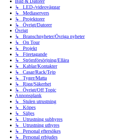
Bild & Datorer
↳ LED-/videoväggar
↳ Mediaservers
↳ Projektorer
↳ Övrigt/Datorer
Övrigt
↳ Branschnyheter/Övriga nyheter
↳ On Tour
↳ Projekt
↳ Företagande
↳ Strömförsörjning/Ellära
↳ Kablar/Kontakter
↳ Casar/Rack/Tejp
↳ Tyger/Matta
↳ Rigg/Säkerhet
↳ Övrigt/Off Topic
Annonsplank
↳ Stulen utrustning
↳ Köpes
↳ Säljes
↳ Utrustning subhyres
↳ Utrustning uthyres
↳ Personal eftersökes
↳ Personal erbjudes