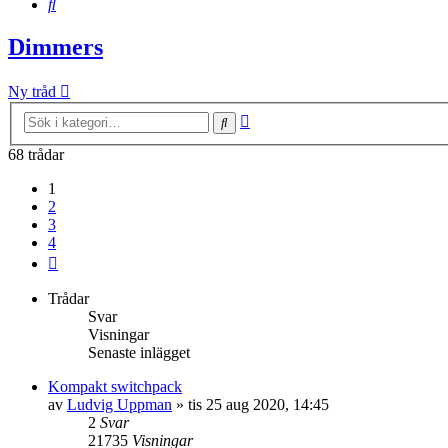
Sök
Dimmers
Ny tråd
Avancerad
Sök
sökning
68 trådar
1
2
3
4
Nästa
Trådar
Svar
Visningar
Senaste inlägget
Kompakt switchpack
av
Ludvig Uppman
»
tis 25 aug 2020, 14:45
2
Svar
21735
Visningar