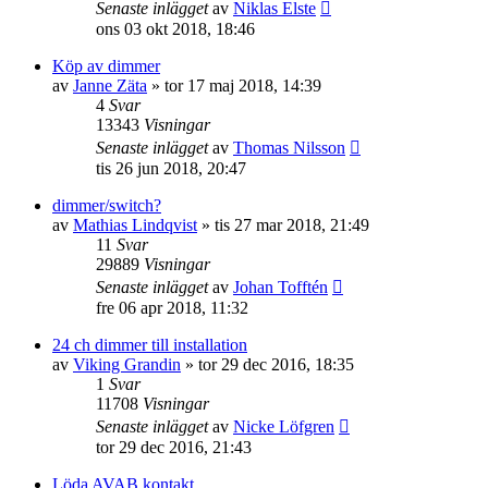
Senaste inlägget
av
Niklas Elste
ons 03 okt 2018, 18:46
Köp av dimmer
av
Janne Zäta
»
tor 17 maj 2018, 14:39
4
Svar
13343
Visningar
Senaste inlägget
av
Thomas Nilsson
tis 26 jun 2018, 20:47
dimmer/switch?
av
Mathias Lindqvist
»
tis 27 mar 2018, 21:49
11
Svar
29889
Visningar
Senaste inlägget
av
Johan Tofftén
fre 06 apr 2018, 11:32
24 ch dimmer till installation
av
Viking Grandin
»
tor 29 dec 2016, 18:35
1
Svar
11708
Visningar
Senaste inlägget
av
Nicke Löfgren
tor 29 dec 2016, 21:43
Löda AVAB kontakt