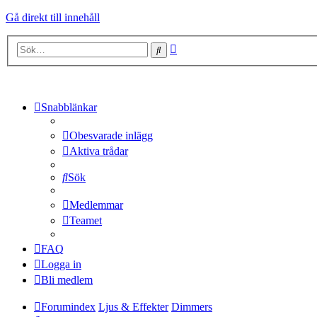
Gå direkt till innehåll
Avancerad
Sök
sökning
Snabblänkar
Obesvarade inlägg
Aktiva trådar
Sök
Medlemmar
Teamet
FAQ
Logga in
Bli medlem
Forumindex
Ljus & Effekter
Dimmers