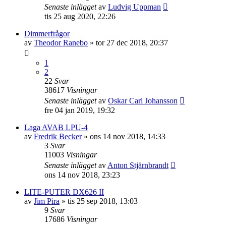
Senaste inlägget
av
Ludvig Uppman
tis 25 aug 2020, 22:26
Dimmerfrågor
av
Theodor Ranebo
»
tor 27 dec 2018, 20:37
1
2
22
Svar
38617
Visningar
Senaste inlägget
av
Oskar Carl Johansson
fre 04 jan 2019, 19:32
Laga AVAB LPU-4
av
Fredrik Becker
»
ons 14 nov 2018, 14:33
3
Svar
11003
Visningar
Senaste inlägget
av
Anton Stjärnbrandt
ons 14 nov 2018, 23:23
LITE-PUTER DX626 II
av
Jim Pira
»
tis 25 sep 2018, 13:03
9
Svar
17686
Visningar