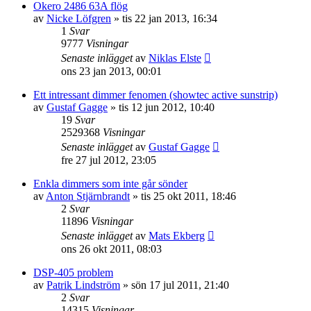
Okero 2486 63A flög
av
Nicke Löfgren
»
tis 22 jan 2013, 16:34
1
Svar
9777
Visningar
Senaste inlägget
av
Niklas Elste
ons 23 jan 2013, 00:01
Ett intressant dimmer fenomen (showtec active sunstrip)
av
Gustaf Gagge
»
tis 12 jun 2012, 10:40
19
Svar
2529368
Visningar
Senaste inlägget
av
Gustaf Gagge
fre 27 jul 2012, 23:05
Enkla dimmers som inte går sönder
av
Anton Stjärnbrandt
»
tis 25 okt 2011, 18:46
2
Svar
11896
Visningar
Senaste inlägget
av
Mats Ekberg
ons 26 okt 2011, 08:03
DSP-405 problem
av
Patrik Lindström
»
sön 17 jul 2011, 21:40
2
Svar
14315
Visningar