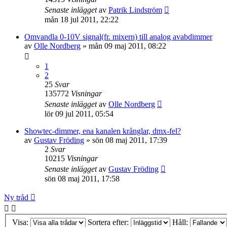
Senaste inlägget
av
Patrik Lindström
mån 18 jul 2011, 22:22
Omvandla 0-10V signal(fr. mixern) till analog avabdimmer
av
Olle Nordberg
»
mån 09 maj 2011, 08:22
1
2
25
Svar
135772
Visningar
Senaste inlägget
av
Olle Nordberg
lör 09 jul 2011, 05:54
Showtec-dimmer, ena kanalen krånglar, dmx-fel?
av
Gustav Fröding
»
sön 08 maj 2011, 17:39
2
Svar
10215
Visningar
Senaste inlägget
av
Gustav Fröding
sön 08 maj 2011, 17:58
Ny tråd
Visa:
Sortera efter:
Håll: