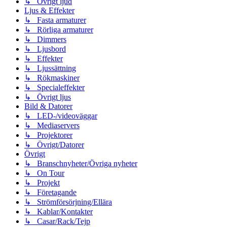
↳ Övrigt ljud
Ljus & Effekter
↳ Fasta armaturer
↳ Rörliga armaturer
↳ Dimmers
↳ Ljusbord
↳ Effekter
↳ Ljussättning
↳ Rökmaskiner
↳ Specialeffekter
↳ Övrigt ljus
Bild & Datorer
↳ LED-/videoväggar
↳ Mediaservers
↳ Projektorer
↳ Övrigt/Datorer
Övrigt
↳ Branschnyheter/Övriga nyheter
↳ On Tour
↳ Projekt
↳ Företagande
↳ Strömförsörjning/Ellära
↳ Kablar/Kontakter
↳ Casar/Rack/Tejp