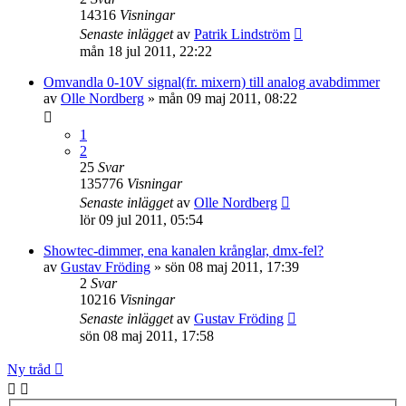
14316
Visningar
Senaste inlägget
av
Patrik Lindström
mån 18 jul 2011, 22:22
Omvandla 0-10V signal(fr. mixern) till analog avabdimmer
av
Olle Nordberg
»
mån 09 maj 2011, 08:22
1
2
25
Svar
135776
Visningar
Senaste inlägget
av
Olle Nordberg
lör 09 jul 2011, 05:54
Showtec-dimmer, ena kanalen krånglar, dmx-fel?
av
Gustav Fröding
»
sön 08 maj 2011, 17:39
2
Svar
10216
Visningar
Senaste inlägget
av
Gustav Fröding
sön 08 maj 2011, 17:58
Ny tråd