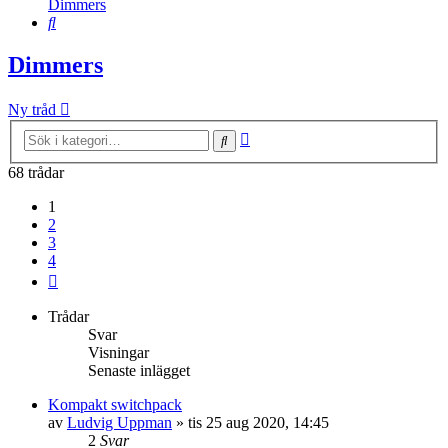
Dimmers
Sök
Dimmers
Ny tråd
Avancerad
Sök
sökning
68 trådar
1
2
3
4
Nästa
Trådar
Svar
Visningar
Senaste inlägget
Kompakt switchpack
av
Ludvig Uppman
»
tis 25 aug 2020, 14:45
2
Svar