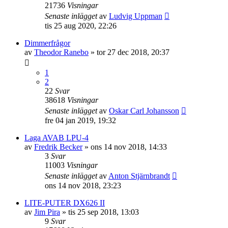
21736
Visningar
Senaste inlägget
av
Ludvig Uppman
tis 25 aug 2020, 22:26
Dimmerfrågor
av
Theodor Ranebo
»
tor 27 dec 2018, 20:37
1
2
22
Svar
38618
Visningar
Senaste inlägget
av
Oskar Carl Johansson
fre 04 jan 2019, 19:32
Laga AVAB LPU-4
av
Fredrik Becker
»
ons 14 nov 2018, 14:33
3
Svar
11003
Visningar
Senaste inlägget
av
Anton Stjärnbrandt
ons 14 nov 2018, 23:23
LITE-PUTER DX626 II
av
Jim Pira
»
tis 25 sep 2018, 13:03
9
Svar