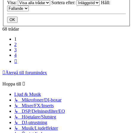
Visa:
Sortera efter:
Håll:
68 trådar
1
2
3
4
Nästa
Återgå till forumindex
Hoppa till
Ljud & Musik
↳ Mikrofoner/DI-boxar
↳ Mixer/FX/Inserts
↳ DSP/Delningsfilter/EQ
↳ Högtalare/Slutsteg
↳ DJ-utrustning
↳ Musik/Ljudeffekter