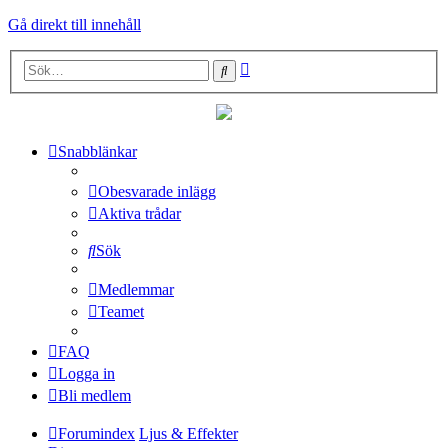
Gå direkt till innehåll
Avancerad
Sök
sökning
Snabblänkar
Obesvarade inlägg
Aktiva trådar
Sök
Medlemmar
Teamet
FAQ
Logga in
Bli medlem
Forumindex
Ljus & Effekter