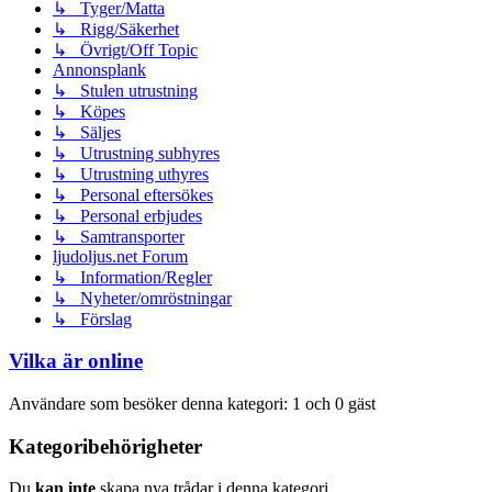
↳ Tyger/Matta
↳ Rigg/Säkerhet
↳ Övrigt/Off Topic
Annonsplank
↳ Stulen utrustning
↳ Köpes
↳ Säljes
↳ Utrustning subhyres
↳ Utrustning uthyres
↳ Personal eftersökes
↳ Personal erbjudes
↳ Samtransporter
ljudoljus.net Forum
↳ Information/Regler
↳ Nyheter/omröstningar
↳ Förslag
Vilka är online
Användare som besöker denna kategori: 1 och 0 gäst
Kategoribehörigheter
Du
kan inte
skapa nya trådar i denna kategori