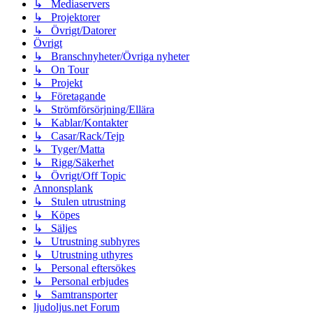
↳ Mediaservers
↳ Projektorer
↳ Övrigt/Datorer
Övrigt
↳ Branschnyheter/Övriga nyheter
↳ On Tour
↳ Projekt
↳ Företagande
↳ Strömförsörjning/Ellära
↳ Kablar/Kontakter
↳ Casar/Rack/Tejp
↳ Tyger/Matta
↳ Rigg/Säkerhet
↳ Övrigt/Off Topic
Annonsplank
↳ Stulen utrustning
↳ Köpes
↳ Säljes
↳ Utrustning subhyres
↳ Utrustning uthyres
↳ Personal eftersökes
↳ Personal erbjudes
↳ Samtransporter
ljudoljus.net Forum