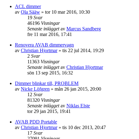
ACL dimmer
av
Ola Sääw
»
tor 10 mar 2016, 10:30
19
Svar
46196
Visningar
Senaste inlägget
av
Marcus Sandberg
fre 11 mar 2016, 17:41
Renovera AVAB dimmervagn
av
Christian Hjortmar
»
tis 22 jul 2014, 19:29
2
Svar
11363
Visningar
Senaste inlägget
av
Christian Hjortmar
sön 13 sep 2015, 16:32
Dimmer blinkar till, PROBLEM
av
Nicke Löfgren
»
mån 26 jan 2015, 20:00
12
Svar
81320
Visningar
Senaste inlägget
av
Niklas Elste
tor 29 jan 2015, 19:41
AVAB PDD Portable
av
Christian Hjortmar
»
tis 10 dec 2013, 20:47
17
Svar
27091
Visningar