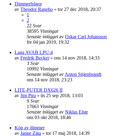
Dimmerfrågor
av
Theodor Ranebo
»
tor 27 dec 2018, 20:37
1
2
22
Svar
38595
Visningar
Senaste inlägget
av
Oskar Carl Johansson
fre 04 jan 2019, 19:32
Laga AVAB LPU-4
av
Fredrik Becker
»
ons 14 nov 2018, 14:33
3
Svar
10992
Visningar
Senaste inlägget
av
Anton Stjärnbrandt
ons 14 nov 2018, 23:23
LITE-PUTER DX626 II
av
Jim Pira
»
tis 25 sep 2018, 13:03
9
Svar
17663
Visningar
Senaste inlägget
av
Niklas Elste
ons 03 okt 2018, 18:46
Köp av dimmer
av
Janne Zäta
»
tor 17 maj 2018, 14:39