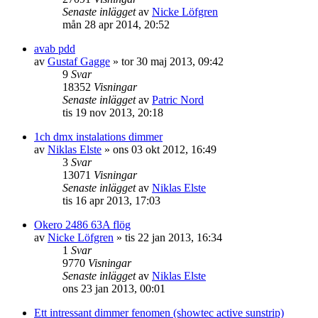
Senaste inlägget
av
Nicke Löfgren
mån 28 apr 2014, 20:52
avab pdd
av
Gustaf Gagge
»
tor 30 maj 2013, 09:42
9
Svar
18352
Visningar
Senaste inlägget
av
Patric Nord
tis 19 nov 2013, 20:18
1ch dmx instalations dimmer
av
Niklas Elste
»
ons 03 okt 2012, 16:49
3
Svar
13071
Visningar
Senaste inlägget
av
Niklas Elste
tis 16 apr 2013, 17:03
Okero 2486 63A flög
av
Nicke Löfgren
»
tis 22 jan 2013, 16:34
1
Svar
9770
Visningar
Senaste inlägget
av
Niklas Elste
ons 23 jan 2013, 00:01
Ett intressant dimmer fenomen (showtec active sunstrip)