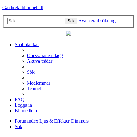
Gå direkt till innehåll
Avancerad sökning
Sök
Snabblänkar
Obesvarade inlägg
Aktiva trådar
Sök
Medlemmar
Teamet
FAQ
Logga in
Bli medlem
Forumindex
Ljus & Effekter
Dimmers
Sök