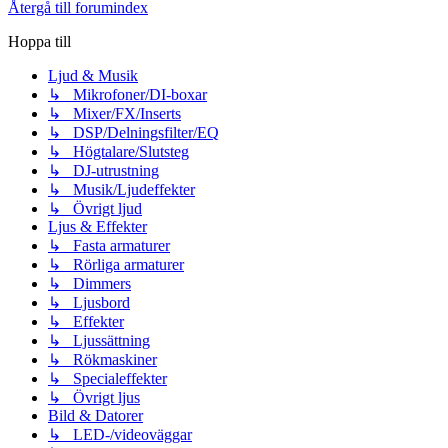
Återgå till forumindex
Hoppa till
Ljud & Musik
↳ Mikrofoner/DI-boxar
↳ Mixer/FX/Inserts
↳ DSP/Delningsfilter/EQ
↳ Högtalare/Slutsteg
↳ DJ-utrustning
↳ Musik/Ljudeffekter
↳ Övrigt ljud
Ljus & Effekter
↳ Fasta armaturer
↳ Rörliga armaturer
↳ Dimmers
↳ Ljusbord
↳ Effekter
↳ Ljussättning
↳ Rökmaskiner
↳ Specialeffekter
↳ Övrigt ljus
Bild & Datorer
↳ LED-/videoväggar