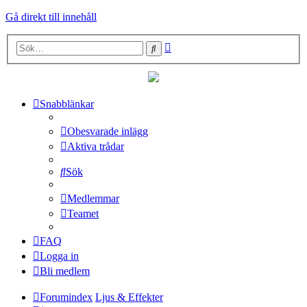
Gå direkt till innehåll
Avancerad
Sök
sökning
Snabblänkar
Obesvarade inlägg
Aktiva trådar
Sök
Medlemmar
Teamet
FAQ
Logga in
Bli medlem
Forumindex
Ljus & Effekter