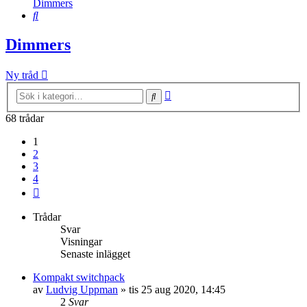
Dimmers
Sök
Dimmers
Ny tråd
Avancerad
Sök
sökning
68 trådar
1
2
3
4
Nästa
Trådar
Svar
Visningar
Senaste inlägget
Kompakt switchpack
av
Ludvig Uppman
»
tis 25 aug 2020, 14:45
2
Svar