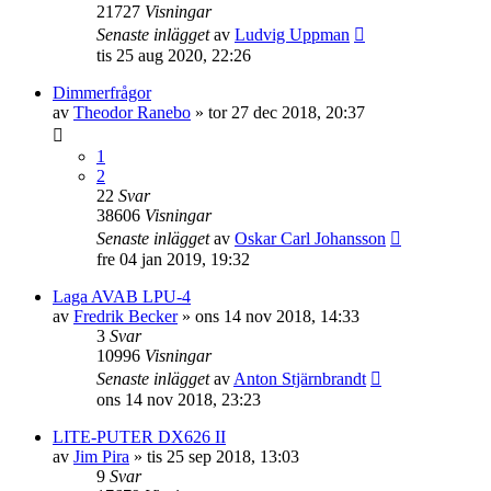
21727
Visningar
Senaste inlägget
av
Ludvig Uppman
tis 25 aug 2020, 22:26
Dimmerfrågor
av
Theodor Ranebo
»
tor 27 dec 2018, 20:37
1
2
22
Svar
38606
Visningar
Senaste inlägget
av
Oskar Carl Johansson
fre 04 jan 2019, 19:32
Laga AVAB LPU-4
av
Fredrik Becker
»
ons 14 nov 2018, 14:33
3
Svar
10996
Visningar
Senaste inlägget
av
Anton Stjärnbrandt
ons 14 nov 2018, 23:23
LITE-PUTER DX626 II
av
Jim Pira
»
tis 25 sep 2018, 13:03
9
Svar