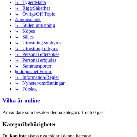
↳ Tyger/Matta
↳ Rigg/Säkerhet
↳ Övrigt/Off Topic
Annonsplank
↳ Stulen utrustning
↳ Köpes
↳ Säljes
↳ Utrustning subhyres
↳ Utrustning uthyres
↳ Personal eftersökes
↳ Personal erbjudes
↳ Samtransporter
ljudoljus.net Forum
↳ Information/Regler
↳ Nyheter/omröstningar
↳ Förslag
Vilka är online
Användare som besöker denna kategori: 1 och 0 gäst
Kategoribehörigheter
Du
kan inte
skapa nya trådar i denna kategori