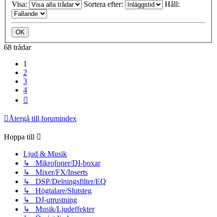
Visa:
Sortera efter:
Håll:
68 trådar
1
2
3
4
Nästa
Återgå till forumindex
Hoppa till
Ljud & Musik
↳ Mikrofoner/DI-boxar
↳ Mixer/FX/Inserts
↳ DSP/Delningsfilter/EQ
↳ Högtalare/Slutsteg
↳ DJ-utrustning
↳ Musik/Ljudeffekter