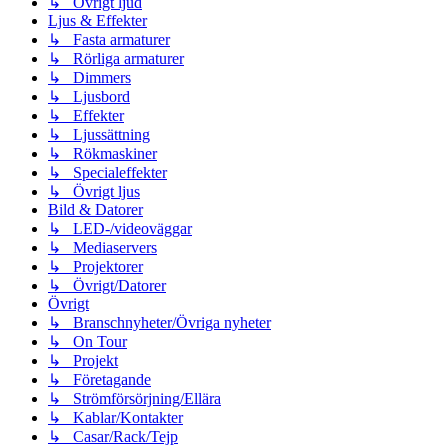
↳ Övrigt ljud
Ljus & Effekter
↳ Fasta armaturer
↳ Rörliga armaturer
↳ Dimmers
↳ Ljusbord
↳ Effekter
↳ Ljussättning
↳ Rökmaskiner
↳ Specialeffekter
↳ Övrigt ljus
Bild & Datorer
↳ LED-/videoväggar
↳ Mediaservers
↳ Projektorer
↳ Övrigt/Datorer
Övrigt
↳ Branschnyheter/Övriga nyheter
↳ On Tour
↳ Projekt
↳ Företagande
↳ Strömförsörjning/Ellära
↳ Kablar/Kontakter
↳ Casar/Rack/Tejp