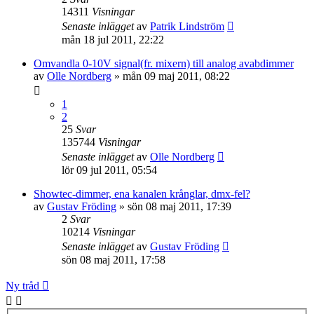
14311
Visningar
Senaste inlägget
av
Patrik Lindström
mån 18 jul 2011, 22:22
Omvandla 0-10V signal(fr. mixern) till analog avabdimmer
av
Olle Nordberg
»
mån 09 maj 2011, 08:22
1
2
25
Svar
135744
Visningar
Senaste inlägget
av
Olle Nordberg
lör 09 jul 2011, 05:54
Showtec-dimmer, ena kanalen krånglar, dmx-fel?
av
Gustav Fröding
»
sön 08 maj 2011, 17:39
2
Svar
10214
Visningar
Senaste inlägget
av
Gustav Fröding
sön 08 maj 2011, 17:58
Ny tråd