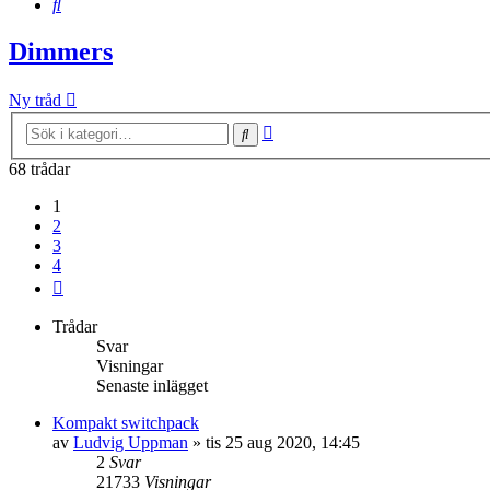
Sök
Dimmers
Ny tråd
Avancerad
Sök
sökning
68 trådar
1
2
3
4
Nästa
Trådar
Svar
Visningar
Senaste inlägget
Kompakt switchpack
av
Ludvig Uppman
»
tis 25 aug 2020, 14:45
2
Svar
21733
Visningar