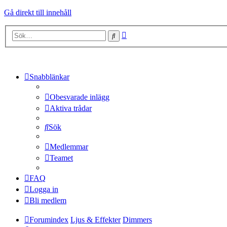
Gå direkt till innehåll
Avancerad
Sök
sökning
Snabblänkar
Obesvarade inlägg
Aktiva trådar
Sök
Medlemmar
Teamet
FAQ
Logga in
Bli medlem
Forumindex
Ljus & Effekter
Dimmers