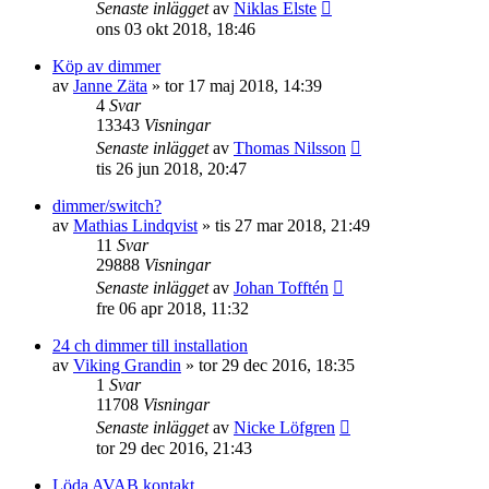
Senaste inlägget
av
Niklas Elste
ons 03 okt 2018, 18:46
Köp av dimmer
av
Janne Zäta
»
tor 17 maj 2018, 14:39
4
Svar
13343
Visningar
Senaste inlägget
av
Thomas Nilsson
tis 26 jun 2018, 20:47
dimmer/switch?
av
Mathias Lindqvist
»
tis 27 mar 2018, 21:49
11
Svar
29888
Visningar
Senaste inlägget
av
Johan Tofftén
fre 06 apr 2018, 11:32
24 ch dimmer till installation
av
Viking Grandin
»
tor 29 dec 2016, 18:35
1
Svar
11708
Visningar
Senaste inlägget
av
Nicke Löfgren
tor 29 dec 2016, 21:43
Löda AVAB kontakt