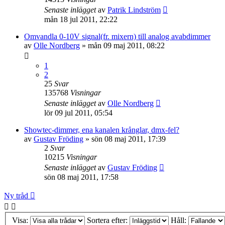
Senaste inlägget
av
Patrik Lindström
mån 18 jul 2011, 22:22
Omvandla 0-10V signal(fr. mixern) till analog avabdimmer
av
Olle Nordberg
»
mån 09 maj 2011, 08:22
1
2
25
Svar
135768
Visningar
Senaste inlägget
av
Olle Nordberg
lör 09 jul 2011, 05:54
Showtec-dimmer, ena kanalen krånglar, dmx-fel?
av
Gustav Fröding
»
sön 08 maj 2011, 17:39
2
Svar
10215
Visningar
Senaste inlägget
av
Gustav Fröding
sön 08 maj 2011, 17:58
Ny tråd
Visa:
Sortera efter:
Håll: