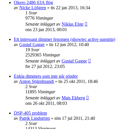
Okero 2486 63A flög
av
Nicke Löfgren
»
tis 22 jan 2013, 16:34
1
Svar
9776
Visningar
Senaste inlägget
av
Niklas Elste
ons 23 jan 2013, 00:01
Ett intressant dimmer fenomen (showtec active sunstrip)
av
Gustaf Gagge
»
tis 12 jun 2012, 10:40
19
Svar
2529365
Visningar
Senaste inlägget
av
Gustaf Gagge
fre 27 jul 2012, 23:05
Enkla dimmers som inte går sönder
av
Anton Stjärnbrandt
»
tis 25 okt 2011, 18:46
2
Svar
11895
Visningar
Senaste inlägget
av
Mats Ekberg
ons 26 okt 2011, 08:03
DSP-405 problem
av
Patrik Lindström
»
sön 17 jul 2011, 21:40
2
Svar
14313
Visningar