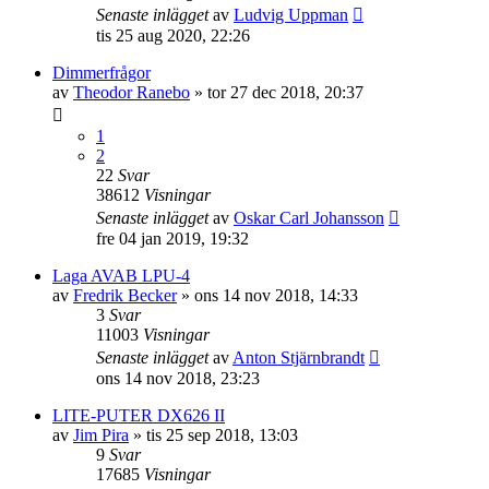
Senaste inlägget
av
Ludvig Uppman
tis 25 aug 2020, 22:26
Dimmerfrågor
av
Theodor Ranebo
»
tor 27 dec 2018, 20:37
1
2
22
Svar
38612
Visningar
Senaste inlägget
av
Oskar Carl Johansson
fre 04 jan 2019, 19:32
Laga AVAB LPU-4
av
Fredrik Becker
»
ons 14 nov 2018, 14:33
3
Svar
11003
Visningar
Senaste inlägget
av
Anton Stjärnbrandt
ons 14 nov 2018, 23:23
LITE-PUTER DX626 II
av
Jim Pira
»
tis 25 sep 2018, 13:03
9
Svar
17685
Visningar