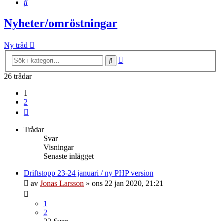
Sök
Nyheter/omröstningar
Ny tråd
Avancerad
Sök
sökning
26 trådar
1
2
Nästa
Trådar
Svar
Visningar
Senaste inlägget
Driftstopp 23-24 januari / ny PHP version
av
Jonas Larsson
»
ons 22 jan 2020, 21:21
1
2