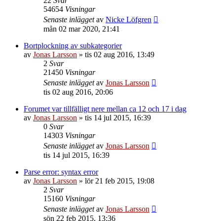
22
Svar
54654
Visningar
Senaste inlägget
av
Nicke Löfgren
mån 02 mar 2020, 21:41
Bortplockning av subkategorier
av
Jonas Larsson
»
tis 02 aug 2016, 13:49
2
Svar
21450
Visningar
Senaste inlägget
av
Jonas Larsson
tis 02 aug 2016, 20:06
Forumet var tillfälligt nere mellan ca 12 och 17 i dag
av
Jonas Larsson
»
tis 14 jul 2015, 16:39
0
Svar
14303
Visningar
Senaste inlägget
av
Jonas Larsson
tis 14 jul 2015, 16:39
Parse error: syntax error
av
Jonas Larsson
»
lör 21 feb 2015, 19:08
2
Svar
15160
Visningar
Senaste inlägget
av
Jonas Larsson
sön 22 feb 2015, 13:36