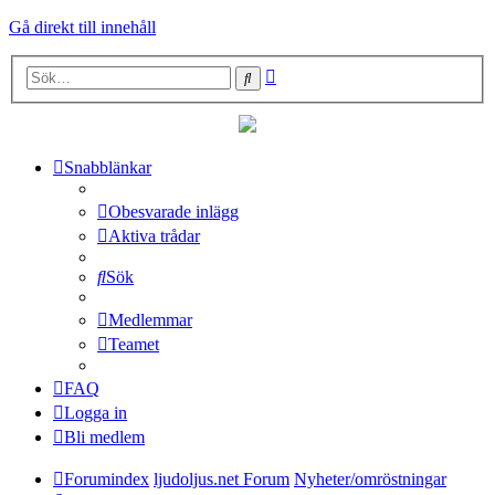
Gå direkt till innehåll
Avancerad
Sök
sökning
Snabblänkar
Obesvarade inlägg
Aktiva trådar
Sök
Medlemmar
Teamet
FAQ
Logga in
Bli medlem
Forumindex
ljudoljus.net Forum
Nyheter/omröstningar