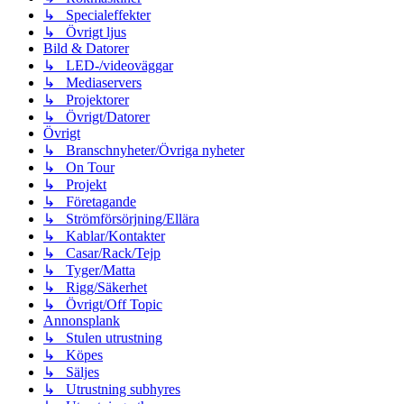
↳ Specialeffekter
↳ Övrigt ljus
Bild & Datorer
↳ LED-/videoväggar
↳ Mediaservers
↳ Projektorer
↳ Övrigt/Datorer
Övrigt
↳ Branschnyheter/Övriga nyheter
↳ On Tour
↳ Projekt
↳ Företagande
↳ Strömförsörjning/Ellära
↳ Kablar/Kontakter
↳ Casar/Rack/Tejp
↳ Tyger/Matta
↳ Rigg/Säkerhet
↳ Övrigt/Off Topic
Annonsplank
↳ Stulen utrustning
↳ Köpes
↳ Säljes
↳ Utrustning subhyres