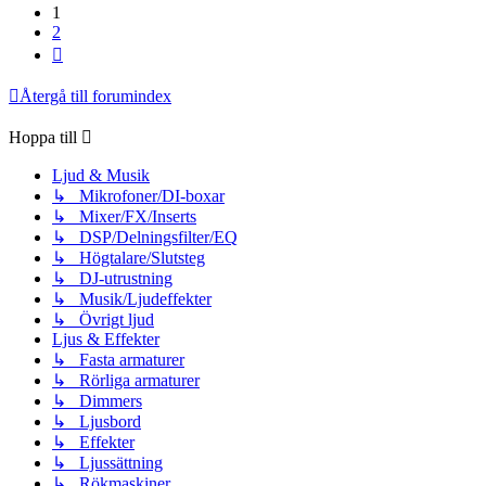
1
2
Nästa
Återgå till forumindex
Hoppa till
Ljud & Musik
↳ Mikrofoner/DI-boxar
↳ Mixer/FX/Inserts
↳ DSP/Delningsfilter/EQ
↳ Högtalare/Slutsteg
↳ DJ-utrustning
↳ Musik/Ljudeffekter
↳ Övrigt ljud
Ljus & Effekter
↳ Fasta armaturer
↳ Rörliga armaturer
↳ Dimmers
↳ Ljusbord
↳ Effekter
↳ Ljussättning
↳ Rökmaskiner