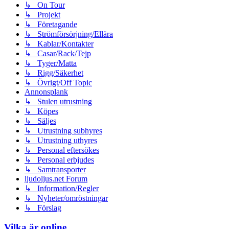
↳ On Tour
↳ Projekt
↳ Företagande
↳ Strömförsörjning/Ellära
↳ Kablar/Kontakter
↳ Casar/Rack/Tejp
↳ Tyger/Matta
↳ Rigg/Säkerhet
↳ Övrigt/Off Topic
Annonsplank
↳ Stulen utrustning
↳ Köpes
↳ Säljes
↳ Utrustning subhyres
↳ Utrustning uthyres
↳ Personal eftersökes
↳ Personal erbjudes
↳ Samtransporter
ljudoljus.net Forum
↳ Information/Regler
↳ Nyheter/omröstningar
↳ Förslag
Vilka är online