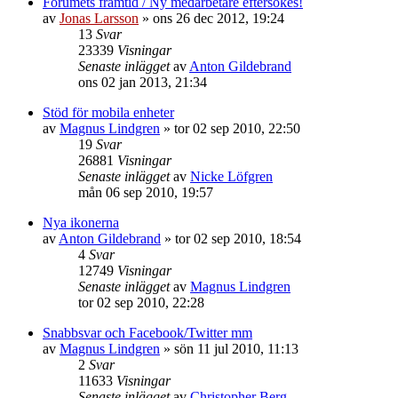
Forumets framtid / Ny medarbetare eftersökes!
av
Jonas Larsson
»
ons 26 dec 2012, 19:24
13
Svar
23339
Visningar
Senaste inlägget
av
Anton Gildebrand
ons 02 jan 2013, 21:34
Stöd för mobila enheter
av
Magnus Lindgren
»
tor 02 sep 2010, 22:50
19
Svar
26881
Visningar
Senaste inlägget
av
Nicke Löfgren
mån 06 sep 2010, 19:57
Nya ikonerna
av
Anton Gildebrand
»
tor 02 sep 2010, 18:54
4
Svar
12749
Visningar
Senaste inlägget
av
Magnus Lindgren
tor 02 sep 2010, 22:28
Snabbsvar och Facebook/Twitter mm
av
Magnus Lindgren
»
sön 11 jul 2010, 11:13
2
Svar
11633
Visningar
Senaste inlägget
av
Christopher Berg