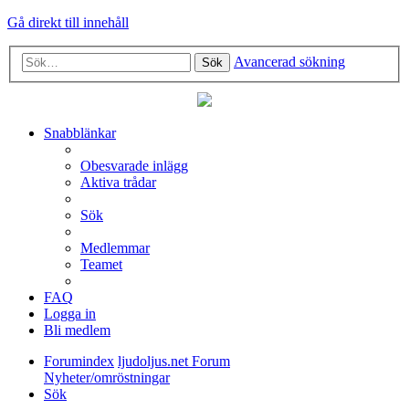
Gå direkt till innehåll
Avancerad sökning
Sök
Snabblänkar
Obesvarade inlägg
Aktiva trådar
Sök
Medlemmar
Teamet
FAQ
Logga in
Bli medlem
Forumindex
ljudoljus.net Forum
Nyheter/omröstningar
Sök