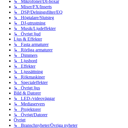
↳ Mikrofoner/DI-boxar
↳ Mixer/FX/Inserts
↳ DSP/Delningsfilter/EQ
↳ Högtalare/Slutsteg
↳ DJ-utrustning
↳ Musik/Ljudeffekter
↳ Övrigt ljud
Ljus & Effekter
↳ Fasta armaturer
↳ Rörliga armaturer
↳ Dimmers
↳ Ljusbord
↳ Effekter
↳ Ljussättning
↳ Rökmaskiner
↳ Specialeffekter
↳ Övrigt ljus
Bild & Datorer
↳ LED-/videoväggar
↳ Mediaservers
↳ Projektorer
↳ Övrigt/Datorer
Övrigt
↳ Branschnyheter/Övriga nyheter