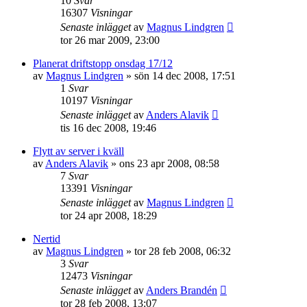
10
Svar
16307
Visningar
Senaste inlägget
av
Magnus Lindgren
tor 26 mar 2009, 23:00
Planerat driftstopp onsdag 17/12
av
Magnus Lindgren
»
sön 14 dec 2008, 17:51
1
Svar
10197
Visningar
Senaste inlägget
av
Anders Alavik
tis 16 dec 2008, 19:46
Flytt av server i kväll
av
Anders Alavik
»
ons 23 apr 2008, 08:58
7
Svar
13391
Visningar
Senaste inlägget
av
Magnus Lindgren
tor 24 apr 2008, 18:29
Nertid
av
Magnus Lindgren
»
tor 28 feb 2008, 06:32
3
Svar
12473
Visningar
Senaste inlägget
av
Anders Brandén
tor 28 feb 2008, 13:07