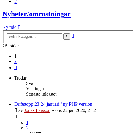
Sök
Nyheter/omröstningar
Ny tråd
Avancerad
Sök
sökning
26 trådar
1
2
Nästa
Trådar
Svar
Visningar
Senaste inlägget
Driftstopp 23-24 januari / ny PHP version
av
Jonas Larsson
»
ons 22 jan 2020, 21:21
1
2