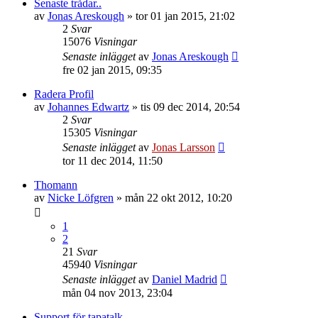
Senaste trådar..
av
Jonas Areskough
»
tor 01 jan 2015, 21:02
2
Svar
15076
Visningar
Senaste inlägget
av
Jonas Areskough
fre 02 jan 2015, 09:35
Radera Profil
av
Johannes Edwartz
»
tis 09 dec 2014, 20:54
2
Svar
15305
Visningar
Senaste inlägget
av
Jonas Larsson
tor 11 dec 2014, 11:50
Thomann
av
Nicke Löfgren
»
mån 22 okt 2012, 10:20
1
2
21
Svar
45940
Visningar
Senaste inlägget
av
Daniel Madrid
mån 04 nov 2013, 23:04
Support för tapatalk