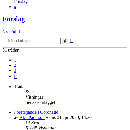
Förslag
Sök
Förslag
Ny tråd
Avancerad
Sök
sökning
51 trådar
1
2
3
Nästa
Trådar
Svar
Visningar
Senaste inlägget
Företagande i Coronatid
av
Åke Paulsson
»
ons 01 apr 2020, 14:30
13
Svar
51445
Visningar