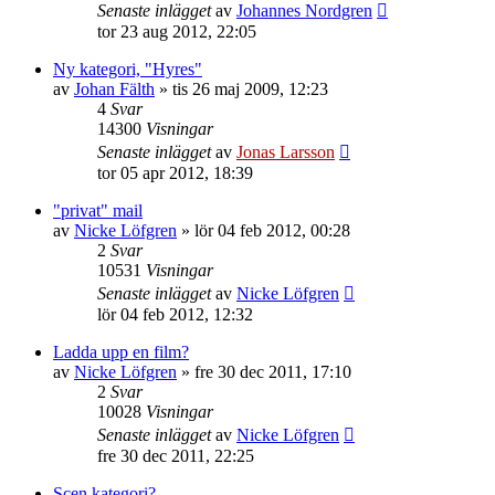
Senaste inlägget
av
Johannes Nordgren
tor 23 aug 2012, 22:05
Ny kategori, "Hyres"
av
Johan Fälth
»
tis 26 maj 2009, 12:23
4
Svar
14300
Visningar
Senaste inlägget
av
Jonas Larsson
tor 05 apr 2012, 18:39
"privat" mail
av
Nicke Löfgren
»
lör 04 feb 2012, 00:28
2
Svar
10531
Visningar
Senaste inlägget
av
Nicke Löfgren
lör 04 feb 2012, 12:32
Ladda upp en film?
av
Nicke Löfgren
»
fre 30 dec 2011, 17:10
2
Svar
10028
Visningar
Senaste inlägget
av
Nicke Löfgren
fre 30 dec 2011, 22:25
Scen kategori?