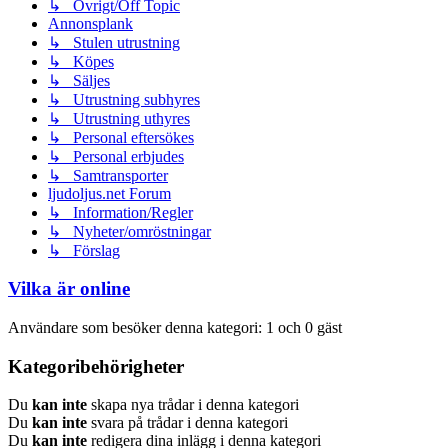
↳ Övrigt/Off Topic
Annonsplank
↳ Stulen utrustning
↳ Köpes
↳ Säljes
↳ Utrustning subhyres
↳ Utrustning uthyres
↳ Personal eftersökes
↳ Personal erbjudes
↳ Samtransporter
ljudoljus.net Forum
↳ Information/Regler
↳ Nyheter/omröstningar
↳ Förslag
Vilka är online
Användare som besöker denna kategori: 1 och 0 gäst
Kategoribehörigheter
Du
kan inte
skapa nya trådar i denna kategori
Du
kan inte
svara på trådar i denna kategori
Du
kan inte
redigera dina inlägg i denna kategori