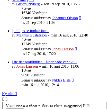
av
Gustav Nyberg
»
sön 19 sep 2010, 13:26
7
Svar
16340
Visningar
Senaste inlägget
av
Johannes Olsson
tis 21 sep 2010, 21:26
ljudoljus.se funkar inte...
av
Magnus Gustafsson
»
mån 16 aug 2010, 22:40
4
Svar
12749
Visningar
Senaste inlägget
av
Jonas Larsson
tis 17 aug 2010, 17:20
Lite fler profilbilder + ålder hade varit kul!
av
Jonas Larsson
»
mån 16 aug 2010, 11:06
1
Svar
9690
Visningar
Senaste inlägget
av
Niklas Elste
mån 16 aug 2010, 12:14
Ny tråd
Visa:
Sortera efter:
Håll: