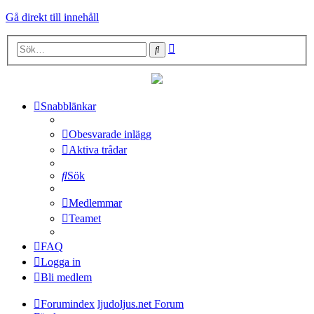
Gå direkt till innehåll
Avancerad
Sök
sökning
Snabblänkar
Obesvarade inlägg
Aktiva trådar
Sök
Medlemmar
Teamet
FAQ
Logga in
Bli medlem
Forumindex
ljudoljus.net Forum