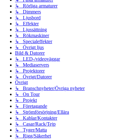
↳ Rörliga armaturer
↳ Dimmers
↳ Ljusbord
↳ Effekter
↳ Ljussättning
↳ Rökmaskiner
↳ Specialeffekter
↳ Övrigt ljus
Bild & Datorer
↳ LED-/videoväggar
↳ Mediaservers
↳ Projektorer
↳ Övrigt/Datorer
Övrigt
↳ Branschnyheter/Övriga nyheter
↳ On Tour
↳ Projekt
↳ Företagande
↳ Strömförsörjning/Ellära
↳ Kablar/Kontakter
↳ Casar/Rack/Tejp
↳ Tyger/Matta
↳ Rigg/Säkerhet