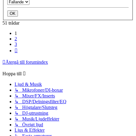
51 trådar
1
2
3
Nästa
Återgå till forumindex
Hoppa till
Ljud & Musik
↳ Mikrofoner/DI-boxar
↳ Mixer/FX/Inserts
↳ DSP/Delningsfilter/EQ
↳ Högtalare/Slutsteg
↳ DJ-utrustning
↳ Musik/Ljudeffekter
↳ Övrigt ljud
Ljus & Effekter
↳ Fasta armaturer