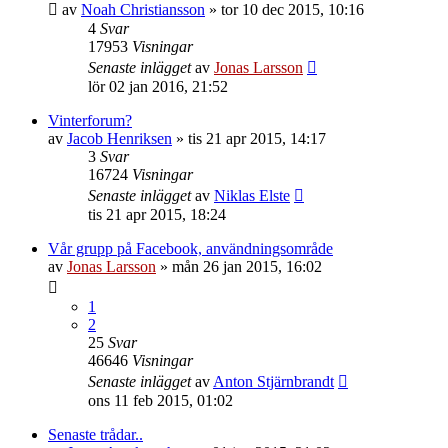
av
Noah Christiansson
»
tor 10 dec 2015, 10:16
4
Svar
17953
Visningar
Senaste inlägget
av
Jonas Larsson
lör 02 jan 2016, 21:52
Vinterforum?
av
Jacob Henriksen
»
tis 21 apr 2015, 14:17
3
Svar
16724
Visningar
Senaste inlägget
av
Niklas Elste
tis 21 apr 2015, 18:24
Vår grupp på Facebook, användningsområde
av
Jonas Larsson
»
mån 26 jan 2015, 16:02
1
2
25
Svar
46646
Visningar
Senaste inlägget
av
Anton Stjärnbrandt
ons 11 feb 2015, 01:02
Senaste trådar..