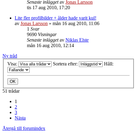
Senaste inlägget
av
Jonas Larsson
tis 17 aug 2010, 17:20
Lite fler profilbilder + ålder hade varit kul!
av
Jonas Larsson
»
mån 16 aug 2010, 11:06
1
Svar
9690
Visningar
Senaste inlägget
av
Niklas Elste
mån 16 aug 2010, 12:14
Ny tråd
Visa:
Sortera efter:
Håll:
51 trådar
1
2
3
Nästa
Återgå till forumindex