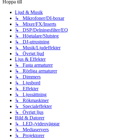
Hoppa till
Ljud & Musik
↳ Mikrofoner/DI-boxar
↳ Mixer/FX/Inserts
↳ DSP/Delningsfilter/EQ
↳ Högtalare/Slutsteg
↳ DJ-utrustning
↳ Musik/Ljudeffekter
↳ Övrigt ljud
Ljus & Effekter
↳ Fasta armaturer
↳ Rörliga armaturer
↳ Dimmers
↳ Ljusbord
↳ Effekter
↳ Ljussättning
↳ Rökmaskiner
↳ Specialeffekter
↳ Övrigt ljus
Bild & Datorer
↳ LED-/videoväggar
↳ Mediaservers
↳ Projektorer