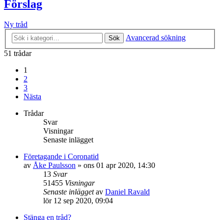
Förslag
Ny tråd
Avancerad sökning
Sök
51 trådar
1
2
3
Nästa
Trådar
Svar
Visningar
Senaste inlägget
Företagande i Coronatid
av
Åke Paulsson
»
ons 01 apr 2020, 14:30
13
Svar
51455
Visningar
Senaste inlägget
av
Daniel Ravald
lör 12 sep 2020, 09:04
Stänga en tråd?