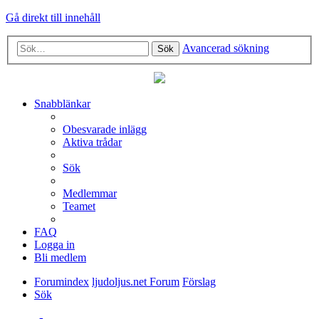
Gå direkt till innehåll
Avancerad sökning
Sök
Snabblänkar
Obesvarade inlägg
Aktiva trådar
Sök
Medlemmar
Teamet
FAQ
Logga in
Bli medlem
Forumindex
ljudoljus.net Forum
Förslag
Sök