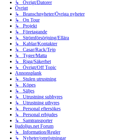
↳ Övrigt/Datorer
Övrigt
↳ Branschnyheter/Övriga nyheter
↳ On Tour
↳ Projekt
↳ Företagande
↳ Strömförsörjning/Ellära
↳ Kablar/Kontakter
↳ Casar/Rack/Tejp
↳ Tyger/Matta
↳ Rigg/Säkerhet
↳ Övrigt/Off Topic
Annonsplank
↳ Stulen utrustning
↳ Köpes
↳ Säljes
↳ Utrustning subhyres
↳ Utrustning uthyres
↳ Personal eftersökes
↳ Personal erbjudes
↳ Samtransporter
ljudoljus.net Forum
↳ Information/Regler
↳ Nyheter/omröstningar