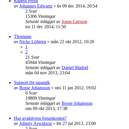
Radera Profil
av
Johannes Edwartz
»
tis 09 dec 2014, 20:54
2
Svar
15306
Visningar
Senaste inlägget
av
Jonas Larsson
tor 11 dec 2014, 11:50
Thomann
av
Nicke Löfgren
»
mån 22 okt 2012, 10:20
1
2
21
Svar
45944
Visningar
Senaste inlägget
av
Daniel Madrid
mån 04 nov 2013, 23:04
Support för tapatalk
av
Bosse Johansson
»
ons 11 jan 2012, 19:02
6
Svar
19809
Visningar
Senaste inlägget
av
Bosse Johansson
ons 09 okt 2013, 17:38
Hur avaktivera forumkontot?
av
Johnny Arwidzon
»
lör 27 jul 2013, 23:00
2
Svar