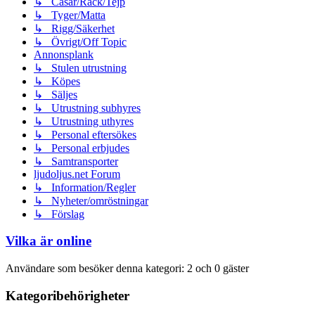
↳ Casar/Rack/Tejp
↳ Tyger/Matta
↳ Rigg/Säkerhet
↳ Övrigt/Off Topic
Annonsplank
↳ Stulen utrustning
↳ Köpes
↳ Säljes
↳ Utrustning subhyres
↳ Utrustning uthyres
↳ Personal eftersökes
↳ Personal erbjudes
↳ Samtransporter
ljudoljus.net Forum
↳ Information/Regler
↳ Nyheter/omröstningar
↳ Förslag
Vilka är online
Användare som besöker denna kategori: 2 och 0 gäster
Kategoribehörigheter