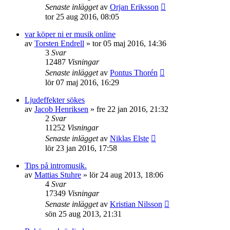
Senaste inlägget
av
Orjan Eriksson
tor 25 aug 2016, 08:05
var köper ni er musik online
av
Torsten Endrell
»
tor 05 maj 2016, 14:36
3
Svar
12487
Visningar
Senaste inlägget
av
Pontus Thorén
lör 07 maj 2016, 16:29
Ljudeffekter sökes
av
Jacob Henriksen
»
fre 22 jan 2016, 21:32
2
Svar
11252
Visningar
Senaste inlägget
av
Niklas Elste
lör 23 jan 2016, 17:58
Tips på intromusik.
av
Mattias Stuhre
»
lör 24 aug 2013, 18:06
4
Svar
17349
Visningar
Senaste inlägget
av
Kristian Nilsson
sön 25 aug 2013, 21:31