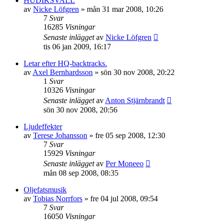
HUDIKSVALL
av
Nicke Löfgren
»
mån 31 mar 2008, 10:26
7
Svar
16285
Visningar
Senaste inlägget
av
Nicke Löfgren
tis 06 jan 2009, 16:17
Letar efter HQ-backtracks.
av
Axel Bernhardsson
»
sön 30 nov 2008, 20:22
1
Svar
10326
Visningar
Senaste inlägget
av
Anton Stjärnbrandt
sön 30 nov 2008, 20:56
Ljudeffekter
av
Terese Johansson
»
fre 05 sep 2008, 12:30
7
Svar
15929
Visningar
Senaste inlägget
av
Per Moneeo
mån 08 sep 2008, 08:35
Oljefatsmusik
av
Tobias Norrfors
»
fre 04 jul 2008, 09:54
7
Svar
16050
Visningar