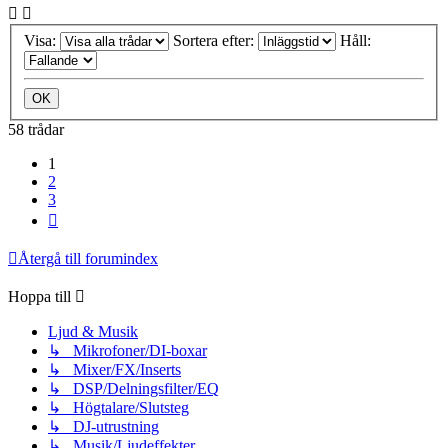
Visa:
Sortera efter:
Håll:
58 trådar
1
2
3
Nästa
Återgå till forumindex
Hoppa till
Ljud & Musik
↳ Mikrofoner/DI-boxar
↳ Mixer/FX/Inserts
↳ DSP/Delningsfilter/EQ
↳ Högtalare/Slutsteg
↳ DJ-utrustning
↳ Musik/Ljudeffekter