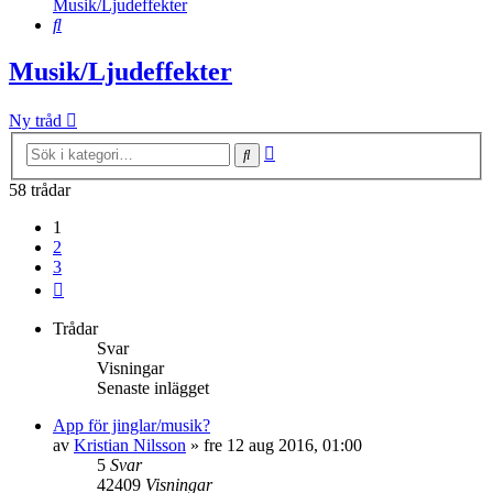
Musik/Ljudeffekter
Sök
Musik/Ljudeffekter
Ny tråd
Avancerad
Sök
sökning
58 trådar
1
2
3
Nästa
Trådar
Svar
Visningar
Senaste inlägget
App för jinglar/musik?
av
Kristian Nilsson
»
fre 12 aug 2016, 01:00
5
Svar
42409
Visningar