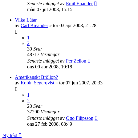
Senaste inlägget
av
Emil Enander
mån 07 jul 2008, 15:15
Vilka Låtar
av
Carl Breander
»
tor 03 apr 2008, 21:28
1
2
30
Svar
48717
Visningar
Senaste inlägget
av
Per Zeilon
ons 09 apr 2008, 10:18
Amerikanskt Bröllop?
av
Robin Segerqvist
»
tor 07 jun 2007, 20:33
1
2
20
Svar
37290
Visningar
Senaste inlägget
av
Otto Filipsson
ons 27 feb 2008, 08:49
Ny tråd