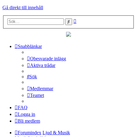
Gå direkt till innehåll
Avancerad
Sök
sökning
Snabblänkar
Obesvarade inlägg
Aktiva trådar
Sök
Medlemmar
Teamet
FAQ
Logga in
Bli medlem
Forumindex
Ljud & Musik