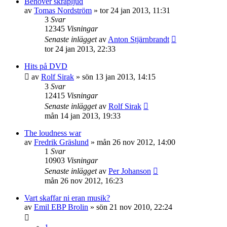
Behöver skräpljud
av
Tomas Nordström
»
tor 24 jan 2013, 11:31
3
Svar
12345
Visningar
Senaste inlägget
av
Anton Stjärnbrandt
tor 24 jan 2013, 22:33
Hits på DVD
av
Rolf Sirak
»
sön 13 jan 2013, 14:15
3
Svar
12415
Visningar
Senaste inlägget
av
Rolf Sirak
mån 14 jan 2013, 19:33
The loudness war
av
Fredrik Gräslund
»
mån 26 nov 2012, 14:00
1
Svar
10903
Visningar
Senaste inlägget
av
Per Johanson
mån 26 nov 2012, 16:23
Vart skaffar ni eran musik?
av
Emil EBP Brolin
»
sön 21 nov 2010, 22:24