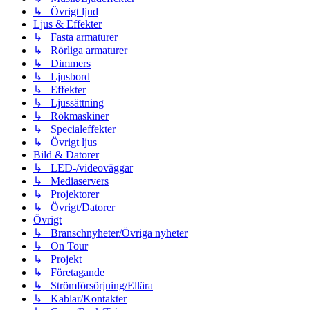
↳ Övrigt ljud
Ljus & Effekter
↳ Fasta armaturer
↳ Rörliga armaturer
↳ Dimmers
↳ Ljusbord
↳ Effekter
↳ Ljussättning
↳ Rökmaskiner
↳ Specialeffekter
↳ Övrigt ljus
Bild & Datorer
↳ LED-/videoväggar
↳ Mediaservers
↳ Projektorer
↳ Övrigt/Datorer
Övrigt
↳ Branschnyheter/Övriga nyheter
↳ On Tour
↳ Projekt
↳ Företagande
↳ Strömförsörjning/Ellära
↳ Kablar/Kontakter