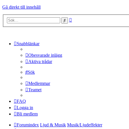
Gå direkt till innehåll
Avancerad
Sök
sökning
Snabblänkar
Obesvarade inlägg
Aktiva trådar
Sök
Medlemmar
Teamet
FAQ
Logga in
Bli medlem
Forumindex
Ljud & Musik
Musik/Ljudeffekter