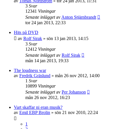
av
Tomas Nordström
»
tor 24 jan 2013, 11:31
3
Svar
12341
Visningar
Senaste inlägget
av
Anton Stjärnbrandt
tor 24 jan 2013, 22:33
Hits på DVD
av
Rolf Sirak
»
sön 13 jan 2013, 14:15
3
Svar
12412
Visningar
Senaste inlägget
av
Rolf Sirak
mån 14 jan 2013, 19:33
The loudness war
av
Fredrik Gräslund
»
mån 26 nov 2012, 14:00
1
Svar
10899
Visningar
Senaste inlägget
av
Per Johanson
mån 26 nov 2012, 16:23
Vart skaffar ni eran musik?
av
Emil EBP Brolin
»
sön 21 nov 2010, 22:24
1