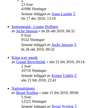
2
23
Svar
41996
Visningar
Senaste inlägget
av
Jonas Lundin
fre 17 dec 2010, 13:19
Instrumental - Louise Hoffsten
av
Jocke Jansson
»
tis 26 okt 2010, 06:32
0
Svar
9532
Visningar
Senaste inlägget
av
Jocke Jansson
tis 26 okt 2010, 06:32
Köpa wav musik
av
Gustaf Berwebrink
»
sön 21 feb 2010, 20:14
2
Svar
10716
Visningar
Senaste inlägget
av
Krister Uddén
sön 21 feb 2010, 22:41
Nationalsånger.
av
Bengt Norling
»
mån 15 feb 2010, 09:06
5
Svar
12525
Visningar
Senaste inlägget
av
Bengt Norling