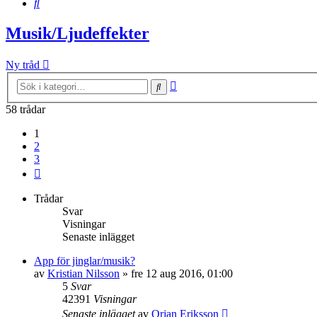
Sök
Musik/Ljudeffekter
Ny tråd
Avancerad
Sök
sökning
58 trådar
1
2
3
Nästa
Trådar
Svar
Visningar
Senaste inlägget
App för jinglar/musik?
av
Kristian Nilsson
»
fre 12 aug 2016, 01:00
5
Svar
42391
Visningar
Senaste inlägget
av
Orjan Eriksson