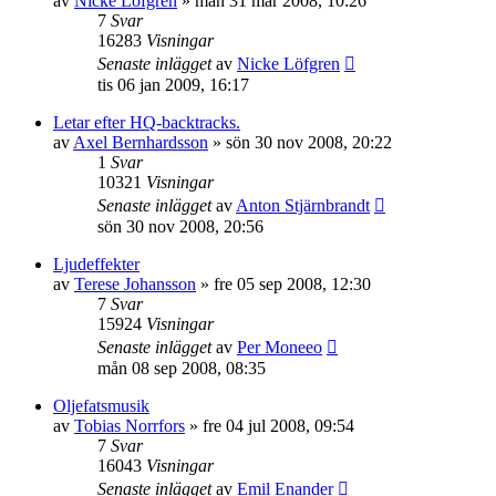
av
Nicke Löfgren
»
mån 31 mar 2008, 10:26
7
Svar
16283
Visningar
Senaste inlägget
av
Nicke Löfgren
tis 06 jan 2009, 16:17
Letar efter HQ-backtracks.
av
Axel Bernhardsson
»
sön 30 nov 2008, 20:22
1
Svar
10321
Visningar
Senaste inlägget
av
Anton Stjärnbrandt
sön 30 nov 2008, 20:56
Ljudeffekter
av
Terese Johansson
»
fre 05 sep 2008, 12:30
7
Svar
15924
Visningar
Senaste inlägget
av
Per Moneeo
mån 08 sep 2008, 08:35
Oljefatsmusik
av
Tobias Norrfors
»
fre 04 jul 2008, 09:54
7
Svar
16043
Visningar
Senaste inlägget
av
Emil Enander