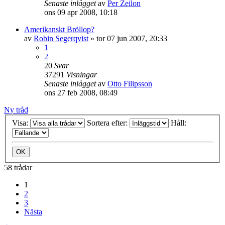
Senaste inlägget
av
Per Zeilon
ons 09 apr 2008, 10:18
Amerikanskt Bröllop?
av
Robin Segerqvist
»
tor 07 jun 2007, 20:33
1
2
20
Svar
37291
Visningar
Senaste inlägget
av
Otto Filipsson
ons 27 feb 2008, 08:49
Ny tråd
Visa:
Sortera efter:
Håll:
58 trådar
1
2
3
Nästa