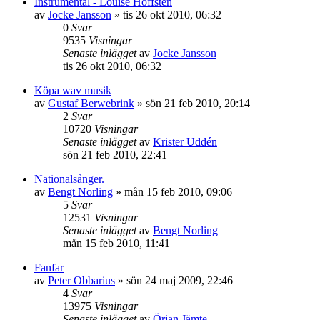
Instrumental - Louise Hoffsten
av
Jocke Jansson
»
tis 26 okt 2010, 06:32
0
Svar
9535
Visningar
Senaste inlägget
av
Jocke Jansson
tis 26 okt 2010, 06:32
Köpa wav musik
av
Gustaf Berwebrink
»
sön 21 feb 2010, 20:14
2
Svar
10720
Visningar
Senaste inlägget
av
Krister Uddén
sön 21 feb 2010, 22:41
Nationalsånger.
av
Bengt Norling
»
mån 15 feb 2010, 09:06
5
Svar
12531
Visningar
Senaste inlägget
av
Bengt Norling
mån 15 feb 2010, 11:41
Fanfar
av
Peter Obbarius
»
sön 24 maj 2009, 22:46
4
Svar
13975
Visningar
Senaste inlägget
av
Örjan Jämte