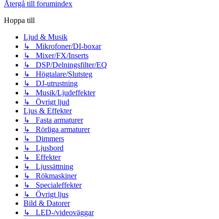
Återgå till forumindex
Hoppa till
Ljud & Musik
↳ Mikrofoner/DI-boxar
↳ Mixer/FX/Inserts
↳ DSP/Delningsfilter/EQ
↳ Högtalare/Slutsteg
↳ DJ-utrustning
↳ Musik/Ljudeffekter
↳ Övrigt ljud
Ljus & Effekter
↳ Fasta armaturer
↳ Rörliga armaturer
↳ Dimmers
↳ Ljusbord
↳ Effekter
↳ Ljussättning
↳ Rökmaskiner
↳ Specialeffekter
↳ Övrigt ljus
Bild & Datorer
↳ LED-/videoväggar