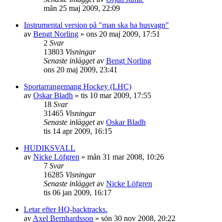
mån 25 maj 2009, 22:09
Instrumental version på "man ska ha husvagn"
av
Bengt Norling
»
ons 20 maj 2009, 17:51
2
Svar
13803
Visningar
Senaste inlägget
av
Bengt Norling
ons 20 maj 2009, 23:41
Sportarrangemang Hockey (LHC)
av
Oskar Bladh
»
tis 10 mar 2009, 17:55
18
Svar
31465
Visningar
Senaste inlägget
av
Oskar Bladh
tis 14 apr 2009, 16:15
HUDIKSVALL
av
Nicke Löfgren
»
mån 31 mar 2008, 10:26
7
Svar
16285
Visningar
Senaste inlägget
av
Nicke Löfgren
tis 06 jan 2009, 16:17
Letar efter HQ-backtracks.
av
Axel Bernhardsson
»
sön 30 nov 2008, 20:22