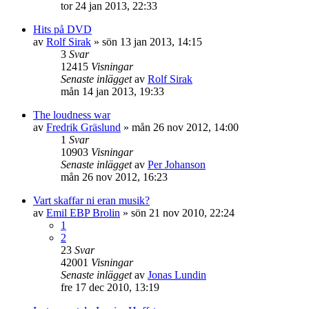
tor 24 jan 2013, 22:33
Hits på DVD
av
Rolf Sirak
»
sön 13 jan 2013, 14:15
3
Svar
12415
Visningar
Senaste inlägget
av
Rolf Sirak
mån 14 jan 2013, 19:33
The loudness war
av
Fredrik Gräslund
»
mån 26 nov 2012, 14:00
1
Svar
10903
Visningar
Senaste inlägget
av
Per Johanson
mån 26 nov 2012, 16:23
Vart skaffar ni eran musik?
av
Emil EBP Brolin
»
sön 21 nov 2010, 22:24
1
2
23
Svar
42001
Visningar
Senaste inlägget
av
Jonas Lundin
fre 17 dec 2010, 13:19