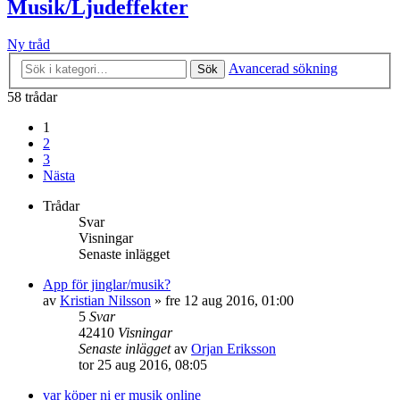
Musik/Ljudeffekter
Ny tråd
Avancerad sökning
Sök
58 trådar
1
2
3
Nästa
Trådar
Svar
Visningar
Senaste inlägget
App för jinglar/musik?
av
Kristian Nilsson
»
fre 12 aug 2016, 01:00
5
Svar
42410
Visningar
Senaste inlägget
av
Orjan Eriksson
tor 25 aug 2016, 08:05
var köper ni er musik online