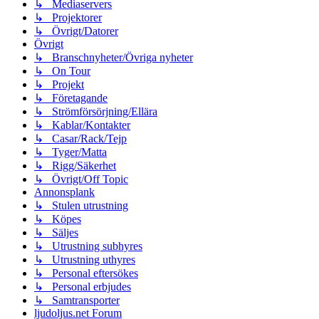
↳ Mediaservers
↳ Projektorer
↳ Övrigt/Datorer
Övrigt
↳ Branschnyheter/Övriga nyheter
↳ On Tour
↳ Projekt
↳ Företagande
↳ Strömförsörjning/Ellära
↳ Kablar/Kontakter
↳ Casar/Rack/Tejp
↳ Tyger/Matta
↳ Rigg/Säkerhet
↳ Övrigt/Off Topic
Annonsplank
↳ Stulen utrustning
↳ Köpes
↳ Säljes
↳ Utrustning subhyres
↳ Utrustning uthyres
↳ Personal eftersökes
↳ Personal erbjudes
↳ Samtransporter
ljudoljus.net Forum