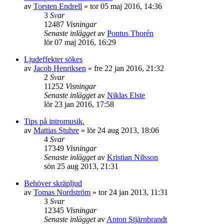
av
Torsten Endrell
»
tor 05 maj 2016, 14:36
3
Svar
12487
Visningar
Senaste inlägget
av
Pontus Thorén
lör 07 maj 2016, 16:29
Ljudeffekter sökes
av
Jacob Henriksen
»
fre 22 jan 2016, 21:32
2
Svar
11252
Visningar
Senaste inlägget
av
Niklas Elste
lör 23 jan 2016, 17:58
Tips på intromusik.
av
Mattias Stuhre
»
lör 24 aug 2013, 18:06
4
Svar
17349
Visningar
Senaste inlägget
av
Kristian Nilsson
sön 25 aug 2013, 21:31
Behöver skräpljud
av
Tomas Nordström
»
tor 24 jan 2013, 11:31
3
Svar
12345
Visningar
Senaste inlägget
av
Anton Stjärnbrandt