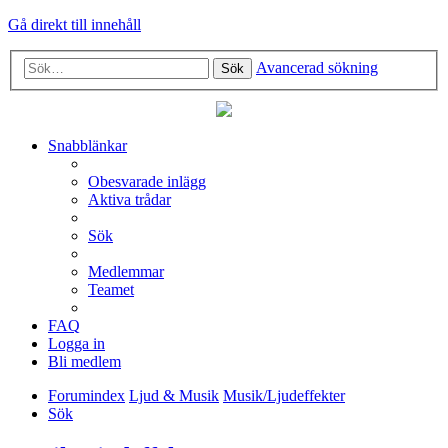
Gå direkt till innehåll
Avancerad sökning
Sök
Snabblänkar
Obesvarade inlägg
Aktiva trådar
Sök
Medlemmar
Teamet
FAQ
Logga in
Bli medlem
Forumindex
Ljud & Musik
Musik/Ljudeffekter
Sök