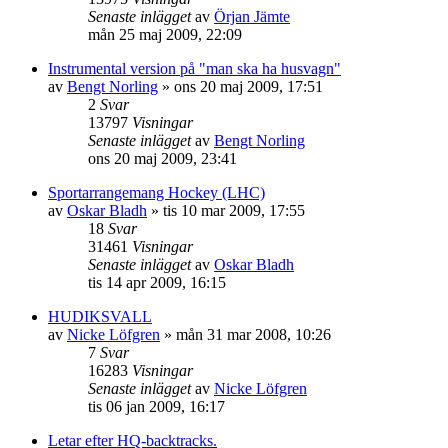
Senaste inlägget
av
Örjan Jämte
mån 25 maj 2009, 22:09
Instrumental version på "man ska ha husvagn"
av
Bengt Norling
»
ons 20 maj 2009, 17:51
2
Svar
13797
Visningar
Senaste inlägget
av
Bengt Norling
ons 20 maj 2009, 23:41
Sportarrangemang Hockey (LHC)
av
Oskar Bladh
»
tis 10 mar 2009, 17:55
18
Svar
31461
Visningar
Senaste inlägget
av
Oskar Bladh
tis 14 apr 2009, 16:15
HUDIKSVALL
av
Nicke Löfgren
»
mån 31 mar 2008, 10:26
7
Svar
16283
Visningar
Senaste inlägget
av
Nicke Löfgren
tis 06 jan 2009, 16:17
Letar efter HQ-backtracks.