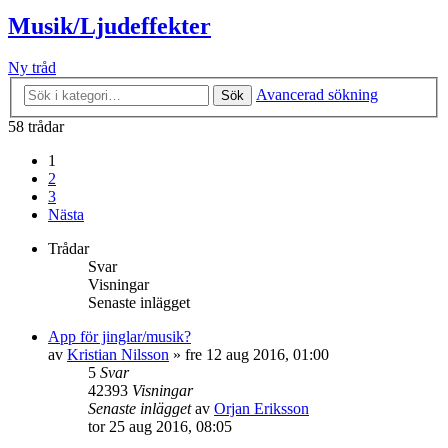
Musik/Ljudeffekter
Ny tråd
Avancerad sökning
Sök
58 trådar
1
2
3
Nästa
Trådar
Svar
Visningar
Senaste inlägget
App för jinglar/musik?
av
Kristian Nilsson
»
fre 12 aug 2016, 01:00
5
Svar
42393
Visningar
Senaste inlägget
av
Orjan Eriksson
tor 25 aug 2016, 08:05