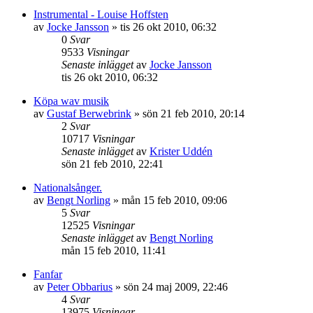
Instrumental - Louise Hoffsten
av
Jocke Jansson
»
tis 26 okt 2010, 06:32
0
Svar
9533
Visningar
Senaste inlägget
av
Jocke Jansson
tis 26 okt 2010, 06:32
Köpa wav musik
av
Gustaf Berwebrink
»
sön 21 feb 2010, 20:14
2
Svar
10717
Visningar
Senaste inlägget
av
Krister Uddén
sön 21 feb 2010, 22:41
Nationalsånger.
av
Bengt Norling
»
mån 15 feb 2010, 09:06
5
Svar
12525
Visningar
Senaste inlägget
av
Bengt Norling
mån 15 feb 2010, 11:41
Fanfar
av
Peter Obbarius
»
sön 24 maj 2009, 22:46
4
Svar
13975
Visningar