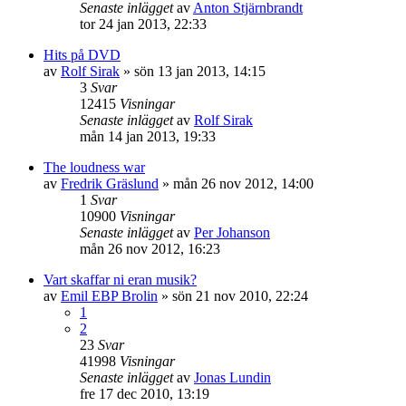
Senaste inlägget
av
Anton Stjärnbrandt
tor 24 jan 2013, 22:33
Hits på DVD
av
Rolf Sirak
»
sön 13 jan 2013, 14:15
3
Svar
12415
Visningar
Senaste inlägget
av
Rolf Sirak
mån 14 jan 2013, 19:33
The loudness war
av
Fredrik Gräslund
»
mån 26 nov 2012, 14:00
1
Svar
10900
Visningar
Senaste inlägget
av
Per Johanson
mån 26 nov 2012, 16:23
Vart skaffar ni eran musik?
av
Emil EBP Brolin
»
sön 21 nov 2010, 22:24
1
2
23
Svar
41998
Visningar
Senaste inlägget
av
Jonas Lundin
fre 17 dec 2010, 13:19