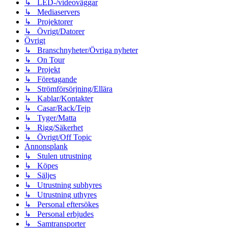
↳ LED-/videoväggar
↳ Mediaservers
↳ Projektorer
↳ Övrigt/Datorer
Övrigt
↳ Branschnyheter/Övriga nyheter
↳ On Tour
↳ Projekt
↳ Företagande
↳ Strömförsörjning/Ellära
↳ Kablar/Kontakter
↳ Casar/Rack/Tejp
↳ Tyger/Matta
↳ Rigg/Säkerhet
↳ Övrigt/Off Topic
Annonsplank
↳ Stulen utrustning
↳ Köpes
↳ Säljes
↳ Utrustning subhyres
↳ Utrustning uthyres
↳ Personal eftersökes
↳ Personal erbjudes
↳ Samtransporter