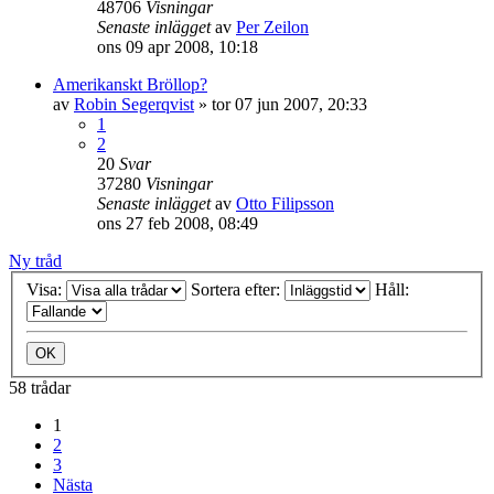
48706
Visningar
Senaste inlägget
av
Per Zeilon
ons 09 apr 2008, 10:18
Amerikanskt Bröllop?
av
Robin Segerqvist
»
tor 07 jun 2007, 20:33
1
2
20
Svar
37280
Visningar
Senaste inlägget
av
Otto Filipsson
ons 27 feb 2008, 08:49
Ny tråd
Visa:
Sortera efter:
Håll:
58 trådar
1
2
3
Nästa