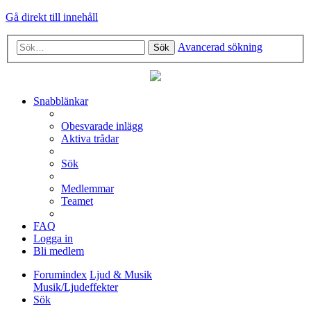
Gå direkt till innehåll
Avancerad sökning
Sök
Snabblänkar
Obesvarade inlägg
Aktiva trådar
Sök
Medlemmar
Teamet
FAQ
Logga in
Bli medlem
Forumindex
Ljud & Musik
Musik/Ljudeffekter
Sök