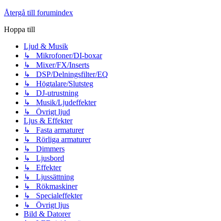
Återgå till forumindex
Hoppa till
Ljud & Musik
↳ Mikrofoner/DI-boxar
↳ Mixer/FX/Inserts
↳ DSP/Delningsfilter/EQ
↳ Högtalare/Slutsteg
↳ DJ-utrustning
↳ Musik/Ljudeffekter
↳ Övrigt ljud
Ljus & Effekter
↳ Fasta armaturer
↳ Rörliga armaturer
↳ Dimmers
↳ Ljusbord
↳ Effekter
↳ Ljussättning
↳ Rökmaskiner
↳ Specialeffekter
↳ Övrigt ljus
Bild & Datorer