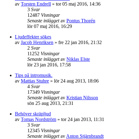
av
Torsten Endrell
»
tor 05 maj 2016, 14:36
3
Svar
12487
Visningar
Senaste inlägget
av
Pontus Thorén
lör 07 maj 2016, 16:29
Ljudeffekter sökes
av
Jacob Henriksen
»
fre 22 jan 2016, 21:32
2
Svar
11252
Visningar
Senaste inlägget
av
Niklas Elste
lör 23 jan 2016, 17:58
Tips på intromusik.
av
Mattias Stuhre
»
lör 24 aug 2013, 18:06
4
Svar
17349
Visningar
Senaste inlägget
av
Kristian Nilsson
sön 25 aug 2013, 21:31
Behöver skräpljud
av
Tomas Nordström
»
tor 24 jan 2013, 11:31
3
Svar
12345
Visningar
Senaste inlägget
av
Anton Stjärnbrandt