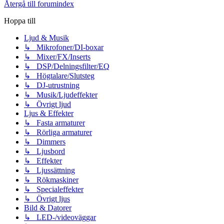
Återgå till forumindex
Hoppa till
Ljud & Musik
↳ Mikrofoner/DI-boxar
↳ Mixer/FX/Inserts
↳ DSP/Delningsfilter/EQ
↳ Högtalare/Slutsteg
↳ DJ-utrustning
↳ Musik/Ljudeffekter
↳ Övrigt ljud
Ljus & Effekter
↳ Fasta armaturer
↳ Rörliga armaturer
↳ Dimmers
↳ Ljusbord
↳ Effekter
↳ Ljussättning
↳ Rökmaskiner
↳ Specialeffekter
↳ Övrigt ljus
Bild & Datorer
↳ LED-/videoväggar