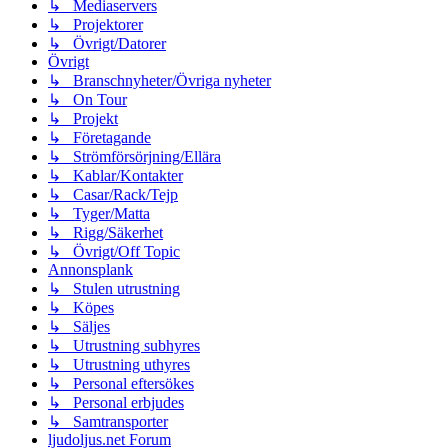
↳ Mediaservers
↳ Projektorer
↳ Övrigt/Datorer
Övrigt
↳ Branschnyheter/Övriga nyheter
↳ On Tour
↳ Projekt
↳ Företagande
↳ Strömförsörjning/Ellära
↳ Kablar/Kontakter
↳ Casar/Rack/Tejp
↳ Tyger/Matta
↳ Rigg/Säkerhet
↳ Övrigt/Off Topic
Annonsplank
↳ Stulen utrustning
↳ Köpes
↳ Säljes
↳ Utrustning subhyres
↳ Utrustning uthyres
↳ Personal eftersökes
↳ Personal erbjudes
↳ Samtransporter
ljudoljus.net Forum