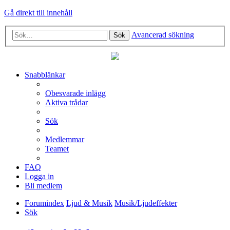
Gå direkt till innehåll
Avancerad sökning
Sök
Snabblänkar
Obesvarade inlägg
Aktiva trådar
Sök
Medlemmar
Teamet
FAQ
Logga in
Bli medlem
Forumindex
Ljud & Musik
Musik/Ljudeffekter
Sök