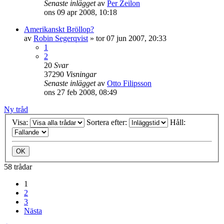
Senaste inlägget
av
Per Zeilon
ons 09 apr 2008, 10:18
Amerikanskt Bröllop?
av
Robin Segerqvist
»
tor 07 jun 2007, 20:33
1
2
20
Svar
37290
Visningar
Senaste inlägget
av
Otto Filipsson
ons 27 feb 2008, 08:49
Ny tråd
Visa:
Sortera efter:
Håll:
58 trådar
1
2
3
Nästa