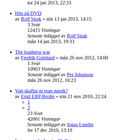
tor 24 jan 2013, 22:33
Hits på DVD
av
Rolf Sirak
»
sön 13 jan 2013, 14:15
3
Svar
12415
Visningar
Senaste inlägget
av
Rolf Sirak
mån 14 jan 2013, 19:33
The loudness war
av
Fredrik Gräslund
»
mån 26 nov 2012, 14:00
1
Svar
10903
Visningar
Senaste inlägget
av
Per Johanson
mån 26 nov 2012, 16:23
Vart skaffar ni eran musik?
av
Emil EBP Brolin
»
sön 21 nov 2010, 22:24
1
2
23
Svar
42001
Visningar
Senaste inlägget
av
Jonas Lundin
fre 17 dec 2010, 13:19