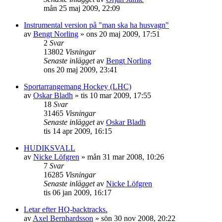
mån 25 maj 2009, 22:09
Instrumental version på "man ska ha husvagn"
av
Bengt Norling
»
ons 20 maj 2009, 17:51
2
Svar
13802
Visningar
Senaste inlägget
av
Bengt Norling
ons 20 maj 2009, 23:41
Sportarrangemang Hockey (LHC)
av
Oskar Bladh
»
tis 10 mar 2009, 17:55
18
Svar
31465
Visningar
Senaste inlägget
av
Oskar Bladh
tis 14 apr 2009, 16:15
HUDIKSVALL
av
Nicke Löfgren
»
mån 31 mar 2008, 10:26
7
Svar
16285
Visningar
Senaste inlägget
av
Nicke Löfgren
tis 06 jan 2009, 16:17
Letar efter HQ-backtracks.
av
Axel Bernhardsson
»
sön 30 nov 2008, 20:22