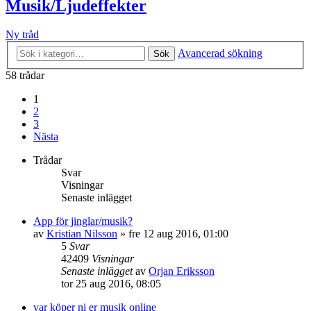
Musik/Ljudeffekter
Ny tråd
Avancerad sökning
Sök
58 trådar
1
2
3
Nästa
Trådar
Svar
Visningar
Senaste inlägget
App för jinglar/musik?
av
Kristian Nilsson
»
fre 12 aug 2016, 01:00
5
Svar
42409
Visningar
Senaste inlägget
av
Orjan Eriksson
tor 25 aug 2016, 08:05
var köper ni er musik online