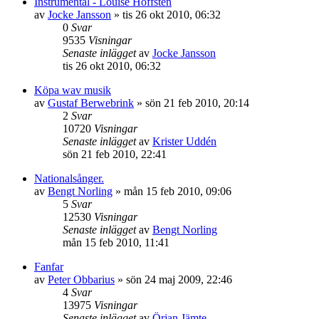
Instrumental - Louise Hoffsten
av
Jocke Jansson
»
tis 26 okt 2010, 06:32
0
Svar
9535
Visningar
Senaste inlägget
av
Jocke Jansson
tis 26 okt 2010, 06:32
Köpa wav musik
av
Gustaf Berwebrink
»
sön 21 feb 2010, 20:14
2
Svar
10720
Visningar
Senaste inlägget
av
Krister Uddén
sön 21 feb 2010, 22:41
Nationalsånger.
av
Bengt Norling
»
mån 15 feb 2010, 09:06
5
Svar
12530
Visningar
Senaste inlägget
av
Bengt Norling
mån 15 feb 2010, 11:41
Fanfar
av
Peter Obbarius
»
sön 24 maj 2009, 22:46
4
Svar
13975
Visningar
Senaste inlägget
av
Örjan Jämte