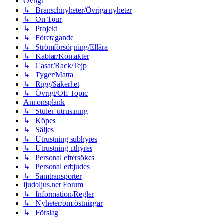
Övrigt
↳ Branschnyheter/Övriga nyheter
↳ On Tour
↳ Projekt
↳ Företagande
↳ Strömförsörjning/Ellära
↳ Kablar/Kontakter
↳ Casar/Rack/Tejp
↳ Tyger/Matta
↳ Rigg/Säkerhet
↳ Övrigt/Off Topic
Annonsplank
↳ Stulen utrustning
↳ Köpes
↳ Säljes
↳ Utrustning subhyres
↳ Utrustning uthyres
↳ Personal eftersökes
↳ Personal erbjudes
↳ Samtransporter
ljudoljus.net Forum
↳ Information/Regler
↳ Nyheter/omröstningar
↳ Förslag