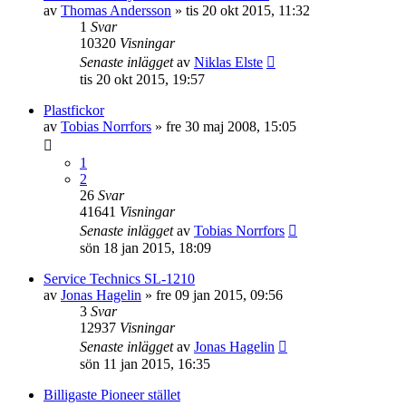
av
Thomas Andersson
»
tis 20 okt 2015, 11:32
1
Svar
10320
Visningar
Senaste inlägget
av
Niklas Elste
tis 20 okt 2015, 19:57
Plastfickor
av
Tobias Norrfors
»
fre 30 maj 2008, 15:05
1
2
26
Svar
41641
Visningar
Senaste inlägget
av
Tobias Norrfors
sön 18 jan 2015, 18:09
Service Technics SL-1210
av
Jonas Hagelin
»
fre 09 jan 2015, 09:56
3
Svar
12937
Visningar
Senaste inlägget
av
Jonas Hagelin
sön 11 jan 2015, 16:35
Billigaste Pioneer stället