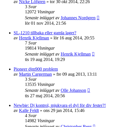
av
Nicke Löfgren
»
tor 30 okt 2014, 22:26
3
Svar
12072
Visningar
Senaste inlägget
av
Johannes Nordgren
lör 01 nov 2014, 21:56
SL-1210 tillbaka eller gamla lager?
av
Henrik Kjellman
»
lör 16 aug 2014, 20:55
7
Svar
19814
Visningar
Senaste inlägget
av
Henrik Kjellman
tis 19 aug 2014, 19:29
Pioneer djm900 problem
av
Martin Cargerman
»
fre 09 aug 2013, 13:11
3
Svar
13535
Visningar
Senaste inlägget
av
Olle Johanson
tis 27 maj 2014, 20:56
Newbie: Dj kontrol, mjukvara el dyl för div fester?!
av
Kalle Feldt
»
ons 29 jan 2014, 15:46
4
Svar
14982
Visningar
Senaste inlägget
av
Christopher Berg