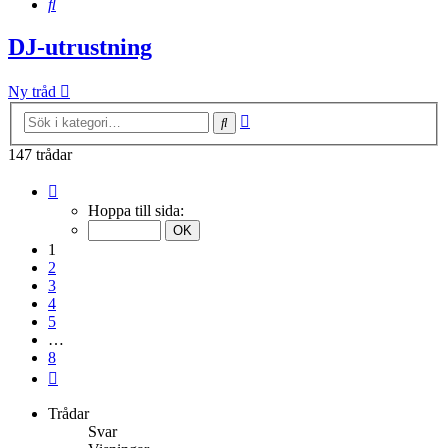
Sök
DJ-utrustning
Ny tråd
Avancerad
Sök
sökning
147 trådar
Sida
1
Hoppa till sida:
av
8
1
2
3
4
5
…
8
Nästa
Trådar
Svar