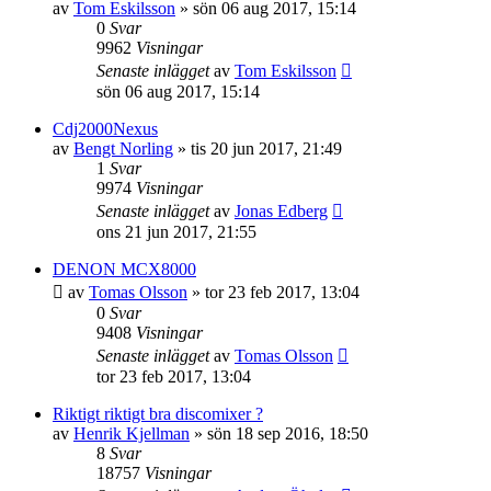
av
Tom Eskilsson
»
sön 06 aug 2017, 15:14
0
Svar
9962
Visningar
Senaste inlägget
av
Tom Eskilsson
sön 06 aug 2017, 15:14
Cdj2000Nexus
av
Bengt Norling
»
tis 20 jun 2017, 21:49
1
Svar
9974
Visningar
Senaste inlägget
av
Jonas Edberg
ons 21 jun 2017, 21:55
DENON MCX8000
av
Tomas Olsson
»
tor 23 feb 2017, 13:04
0
Svar
9408
Visningar
Senaste inlägget
av
Tomas Olsson
tor 23 feb 2017, 13:04
Riktigt riktigt bra discomixer ?
av
Henrik Kjellman
»
sön 18 sep 2016, 18:50
8
Svar
18757
Visningar