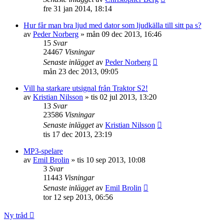
fre 31 jan 2014, 18:14
Hur får man bra ljud med dator som ljudkälla till sitt pa s?
av
Peder Norberg
»
mån 09 dec 2013, 16:46
15
Svar
24467
Visningar
Senaste inlägget
av
Peder Norberg
mån 23 dec 2013, 09:05
Vill ha starkare utsignal från Traktor S2!
av
Kristian Nilsson
»
tis 02 jul 2013, 13:20
13
Svar
23586
Visningar
Senaste inlägget
av
Kristian Nilsson
tis 17 dec 2013, 23:19
MP3-spelare
av
Emil Brolin
»
tis 10 sep 2013, 10:08
3
Svar
11443
Visningar
Senaste inlägget
av
Emil Brolin
tor 12 sep 2013, 06:56
Ny tråd