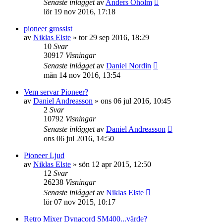
Senaste inlägget
av
Anders Öholm
lör 19 nov 2016, 17:18
pioneer grossist
av
Niklas Elste
»
tor 29 sep 2016, 18:29
10
Svar
30917
Visningar
Senaste inlägget
av
Daniel Nordin
mån 14 nov 2016, 13:54
Vem servar Pioneer?
av
Daniel Andreasson
»
ons 06 jul 2016, 10:45
2
Svar
10792
Visningar
Senaste inlägget
av
Daniel Andreasson
ons 06 jul 2016, 14:50
Pioneer Ljud
av
Niklas Elste
»
sön 12 apr 2015, 12:50
12
Svar
26238
Visningar
Senaste inlägget
av
Niklas Elste
lör 07 nov 2015, 10:17
Retro Mixer Dynacord SM400...värde?