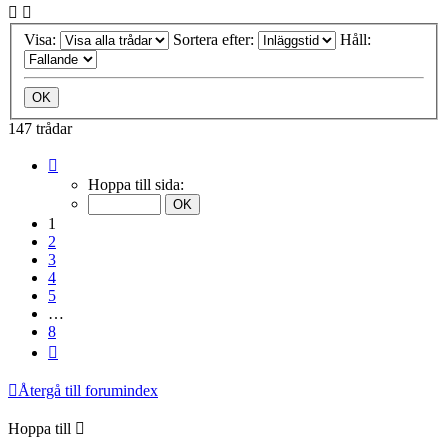
Visa:
Sortera efter:
Håll:
147 trådar
Sida
1
Hoppa till sida:
av
8
1
2
3
4
5
…
8
Nästa
Återgå till forumindex
Hoppa till