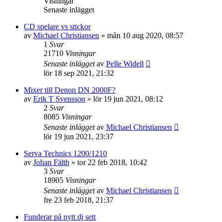
Visningar
Senaste inlägget
CD spelare vs stickor
av
Michael Christiansen
»
mån 10 aug 2020, 08:57
1
Svar
21710
Visningar
Senaste inlägget
av
Pelle Widell
lör 18 sep 2021, 21:32
Mixer till Denon DN 2000F?
av
Erik T Svensson
»
lör 19 jun 2021, 08:12
2
Svar
8085
Visningar
Senaste inlägget
av
Michael Christiansen
lör 19 jun 2021, 23:37
Serva Technics 1200/1210
av
Johan Fälth
»
tor 22 feb 2018, 10:42
3
Svar
18905
Visningar
Senaste inlägget
av
Michael Christiansen
fre 23 feb 2018, 21:37
Funderar på nytt dj sett