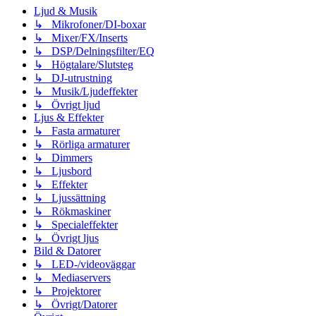
Ljud & Musik
↳ Mikrofoner/DI-boxar
↳ Mixer/FX/Inserts
↳ DSP/Delningsfilter/EQ
↳ Högtalare/Slutsteg
↳ DJ-utrustning
↳ Musik/Ljudeffekter
↳ Övrigt ljud
Ljus & Effekter
↳ Fasta armaturer
↳ Rörliga armaturer
↳ Dimmers
↳ Ljusbord
↳ Effekter
↳ Ljussättning
↳ Rökmaskiner
↳ Specialeffekter
↳ Övrigt ljus
Bild & Datorer
↳ LED-/videoväggar
↳ Mediaservers
↳ Projektorer
↳ Övrigt/Datorer