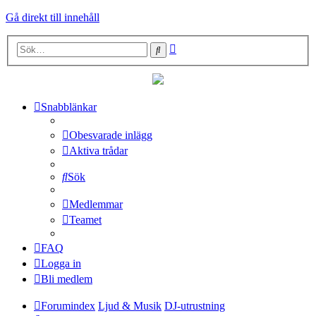
Gå direkt till innehåll
Avancerad
Sök
sökning
Snabblänkar
Obesvarade inlägg
Aktiva trådar
Sök
Medlemmar
Teamet
FAQ
Logga in
Bli medlem
Forumindex
Ljud & Musik
DJ-utrustning