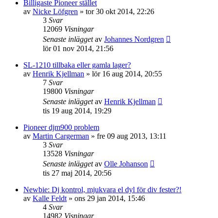
Billigaste Pioneer stället
av
Nicke Löfgren
»
tor 30 okt 2014, 22:26
3
Svar
12069
Visningar
Senaste inlägget
av
Johannes Nordgren
lör 01 nov 2014, 21:56
SL-1210 tillbaka eller gamla lager?
av
Henrik Kjellman
»
lör 16 aug 2014, 20:55
7
Svar
19800
Visningar
Senaste inlägget
av
Henrik Kjellman
tis 19 aug 2014, 19:29
Pioneer djm900 problem
av
Martin Cargerman
»
fre 09 aug 2013, 13:11
3
Svar
13528
Visningar
Senaste inlägget
av
Olle Johanson
tis 27 maj 2014, 20:56
Newbie: Dj kontrol, mjukvara el dyl för div fester?!
av
Kalle Feldt
»
ons 29 jan 2014, 15:46
4
Svar
14982
Visningar