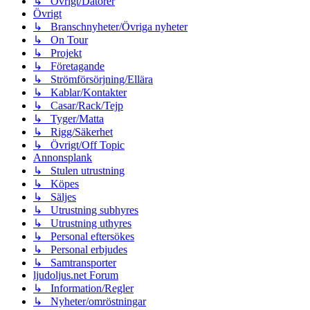
↳ Övrigt/Datorer
Övrigt
↳ Branschnyheter/Övriga nyheter
↳ On Tour
↳ Projekt
↳ Företagande
↳ Strömförsörjning/Ellära
↳ Kablar/Kontakter
↳ Casar/Rack/Tejp
↳ Tyger/Matta
↳ Rigg/Säkerhet
↳ Övrigt/Off Topic
Annonsplank
↳ Stulen utrustning
↳ Köpes
↳ Säljes
↳ Utrustning subhyres
↳ Utrustning uthyres
↳ Personal eftersökes
↳ Personal erbjudes
↳ Samtransporter
ljudoljus.net Forum
↳ Information/Regler
↳ Nyheter/omröstningar