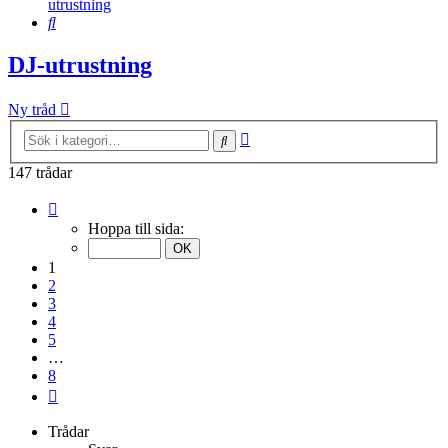
utrustning
Sök
DJ-utrustning
Ny tråd
Avancerad
Sök
sökning
147 trådar
Sida
1
Hoppa till sida:
av
8
1
2
3
4
5
…
8
Nästa
Trådar