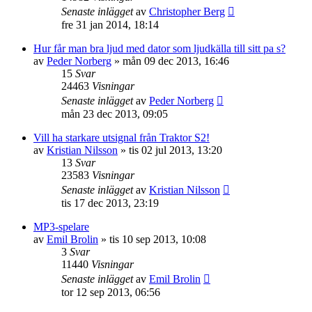
Senaste inlägget
av
Christopher Berg
fre 31 jan 2014, 18:14
Hur får man bra ljud med dator som ljudkälla till sitt pa s?
av
Peder Norberg
»
mån 09 dec 2013, 16:46
15
Svar
24463
Visningar
Senaste inlägget
av
Peder Norberg
mån 23 dec 2013, 09:05
Vill ha starkare utsignal från Traktor S2!
av
Kristian Nilsson
»
tis 02 jul 2013, 13:20
13
Svar
23583
Visningar
Senaste inlägget
av
Kristian Nilsson
tis 17 dec 2013, 23:19
MP3-spelare
av
Emil Brolin
»
tis 10 sep 2013, 10:08
3
Svar
11440
Visningar
Senaste inlägget
av
Emil Brolin
tor 12 sep 2013, 06:56