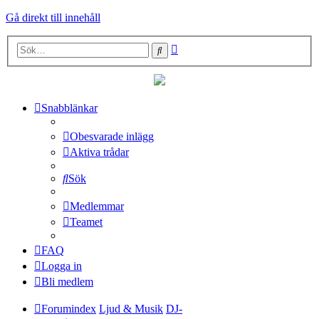
Gå direkt till innehåll
Avancerad
Sök
sökning
Snabblänkar
Obesvarade inlägg
Aktiva trådar
Sök
Medlemmar
Teamet
FAQ
Logga in
Bli medlem
Forumindex
Ljud & Musik
DJ-