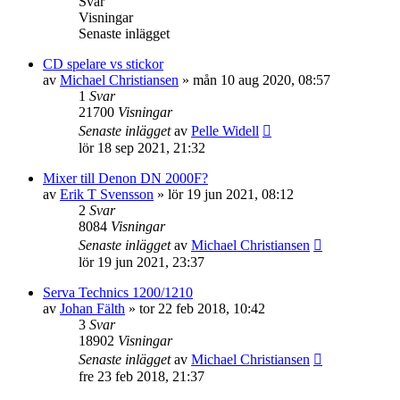
Svar
Visningar
Senaste inlägget
CD spelare vs stickor
av
Michael Christiansen
»
mån 10 aug 2020, 08:57
1
Svar
21700
Visningar
Senaste inlägget
av
Pelle Widell
lör 18 sep 2021, 21:32
Mixer till Denon DN 2000F?
av
Erik T Svensson
»
lör 19 jun 2021, 08:12
2
Svar
8084
Visningar
Senaste inlägget
av
Michael Christiansen
lör 19 jun 2021, 23:37
Serva Technics 1200/1210
av
Johan Fälth
»
tor 22 feb 2018, 10:42
3
Svar
18902
Visningar
Senaste inlägget
av
Michael Christiansen
fre 23 feb 2018, 21:37