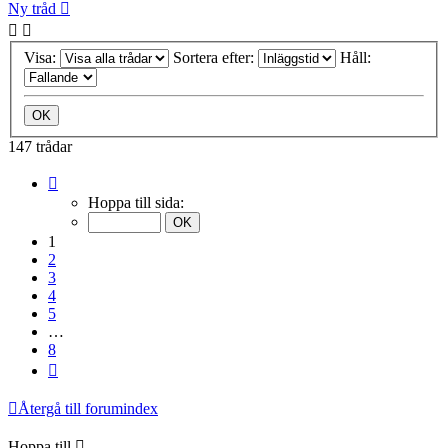
Ny tråd
Visa:
Sortera efter:
Håll:
147 trådar
Sida
1
Hoppa till sida:
av
8
1
2
3
4
5
…
8
Nästa
Återgå till forumindex
Hoppa till