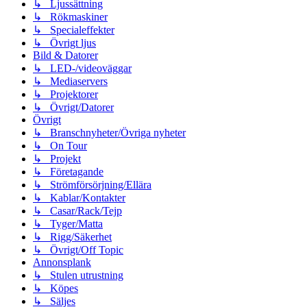
↳ Ljussättning
↳ Rökmaskiner
↳ Specialeffekter
↳ Övrigt ljus
Bild & Datorer
↳ LED-/videoväggar
↳ Mediaservers
↳ Projektorer
↳ Övrigt/Datorer
Övrigt
↳ Branschnyheter/Övriga nyheter
↳ On Tour
↳ Projekt
↳ Företagande
↳ Strömförsörjning/Ellära
↳ Kablar/Kontakter
↳ Casar/Rack/Tejp
↳ Tyger/Matta
↳ Rigg/Säkerhet
↳ Övrigt/Off Topic
Annonsplank
↳ Stulen utrustning
↳ Köpes
↳ Säljes