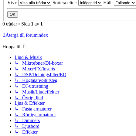
Visa:
Sortera efter:
Håll:
0 trådar • Sida
1
av
1
Återgå till forumindex
Hoppa till
Ljud & Musik
↳ Mikrofoner/DI-boxar
↳ Mixer/FX/Inserts
↳ DSP/Delningsfilter/EQ
↳ Högtalare/Slutsteg
↳ DJ-utrustning
↳ Musik/Ljudeffekter
↳ Övrigt ljud
Ljus & Effekter
↳ Fasta armaturer
↳ Rörliga armaturer
↳ Dimmers
↳ Ljusbord
↳ Effekter