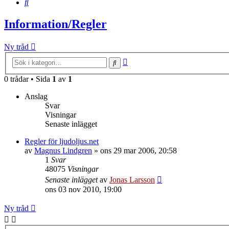
Sök
Information/Regler
Ny tråd
Avancerad
Sök
sökning
0 trådar • Sida
1
av
1
Anslag
Svar
Visningar
Senaste inlägget
Regler för ljudoljus.net
av
Magnus Lindgren
»
ons 29 mar 2006, 20:58
1
Svar
48075
Visningar
Senaste inlägget
av
Jonas Larsson
ons 03 nov 2010, 19:00
Ny tråd