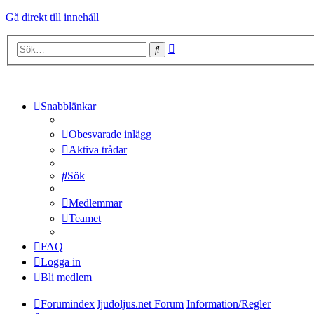
Gå direkt till innehåll
Avancerad
Sök
sökning
Snabblänkar
Obesvarade inlägg
Aktiva trådar
Sök
Medlemmar
Teamet
FAQ
Logga in
Bli medlem
Forumindex
ljudoljus.net Forum
Information/Regler