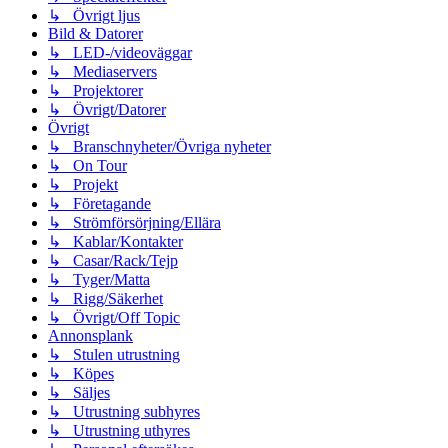
↳ Övrigt ljus
Bild & Datorer
↳ LED-/videoväggar
↳ Mediaservers
↳ Projektorer
↳ Övrigt/Datorer
Övrigt
↳ Branschnyheter/Övriga nyheter
↳ On Tour
↳ Projekt
↳ Företagande
↳ Strömförsörjning/Ellära
↳ Kablar/Kontakter
↳ Casar/Rack/Tejp
↳ Tyger/Matta
↳ Rigg/Säkerhet
↳ Övrigt/Off Topic
Annonsplank
↳ Stulen utrustning
↳ Köpes
↳ Säljes
↳ Utrustning subhyres
↳ Utrustning uthyres