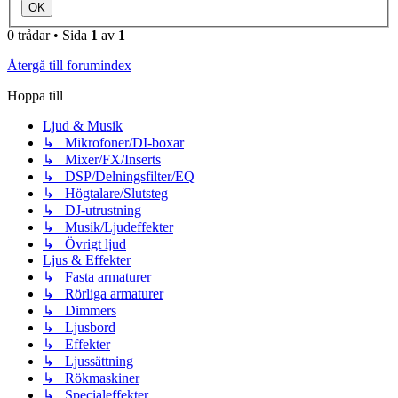
0 trådar • Sida
1
av
1
Återgå till forumindex
Hoppa till
Ljud & Musik
↳ Mikrofoner/DI-boxar
↳ Mixer/FX/Inserts
↳ DSP/Delningsfilter/EQ
↳ Högtalare/Slutsteg
↳ DJ-utrustning
↳ Musik/Ljudeffekter
↳ Övrigt ljud
Ljus & Effekter
↳ Fasta armaturer
↳ Rörliga armaturer
↳ Dimmers
↳ Ljusbord
↳ Effekter
↳ Ljussättning
↳ Rökmaskiner
↳ Specialeffekter