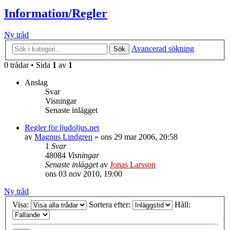
Information/Regler
Ny tråd
Avancerad sökning
Sök
0 trådar • Sida
1
av
1
Anslag
Svar
Visningar
Senaste inlägget
Regler för ljudoljus.net
av
Magnus Lindgren
»
ons 29 mar 2006, 20:58
1
Svar
48084
Visningar
Senaste inlägget
av
Jonas Larsson
ons 03 nov 2010, 19:00
Ny tråd
Visa:
Sortera efter:
Håll: