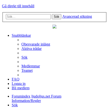
Gå direkt till innehåll
Avancerad sökning
Sök
Snabblänkar
Obesvarade inlägg
Aktiva trådar
Sök
Medlemmar
Teamet
FAQ
Logga in
Bli medlem
Forumindex
ljudoljus.net Forum
Information/Regler
Sök