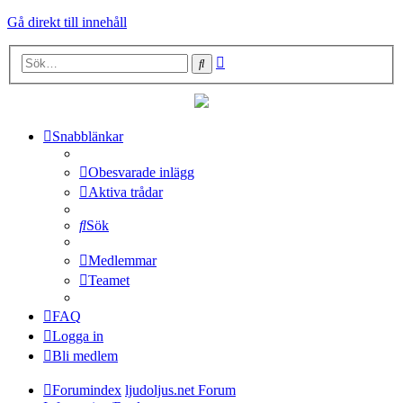
Gå direkt till innehåll
Avancerad
Sök
sökning
Snabblänkar
Obesvarade inlägg
Aktiva trådar
Sök
Medlemmar
Teamet
FAQ
Logga in
Bli medlem
Forumindex
ljudoljus.net Forum