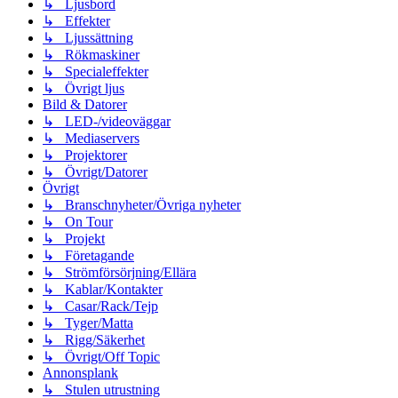
↳ Ljusbord
↳ Effekter
↳ Ljussättning
↳ Rökmaskiner
↳ Specialeffekter
↳ Övrigt ljus
Bild & Datorer
↳ LED-/videoväggar
↳ Mediaservers
↳ Projektorer
↳ Övrigt/Datorer
Övrigt
↳ Branschnyheter/Övriga nyheter
↳ On Tour
↳ Projekt
↳ Företagande
↳ Strömförsörjning/Ellära
↳ Kablar/Kontakter
↳ Casar/Rack/Tejp
↳ Tyger/Matta
↳ Rigg/Säkerhet
↳ Övrigt/Off Topic
Annonsplank
↳ Stulen utrustning