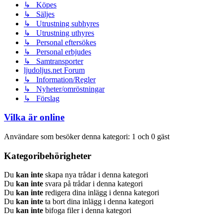
↳ Köpes
↳ Säljes
↳ Utrustning subhyres
↳ Utrustning uthyres
↳ Personal eftersökes
↳ Personal erbjudes
↳ Samtransporter
ljudoljus.net Forum
↳ Information/Regler
↳ Nyheter/omröstningar
↳ Förslag
Vilka är online
Användare som besöker denna kategori: 1 och 0 gäst
Kategoribehörigheter
Du
kan inte
skapa nya trådar i denna kategori
Du
kan inte
svara på trådar i denna kategori
Du
kan inte
redigera dina inlägg i denna kategori
Du
kan inte
ta bort dina inlägg i denna kategori
Du
kan inte
bifoga filer i denna kategori