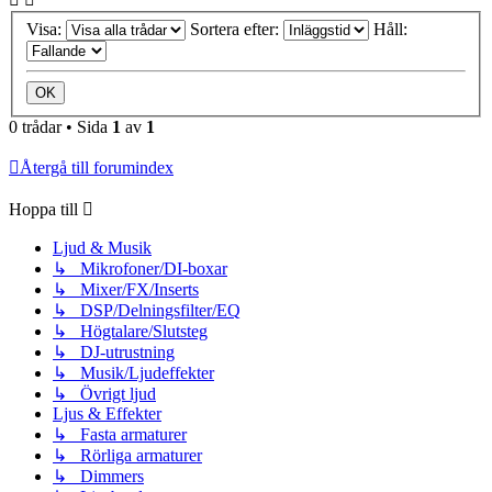
Visa:
Sortera efter:
Håll:
0 trådar • Sida
1
av
1
Återgå till forumindex
Hoppa till
Ljud & Musik
↳ Mikrofoner/DI-boxar
↳ Mixer/FX/Inserts
↳ DSP/Delningsfilter/EQ
↳ Högtalare/Slutsteg
↳ DJ-utrustning
↳ Musik/Ljudeffekter
↳ Övrigt ljud
Ljus & Effekter
↳ Fasta armaturer
↳ Rörliga armaturer
↳ Dimmers