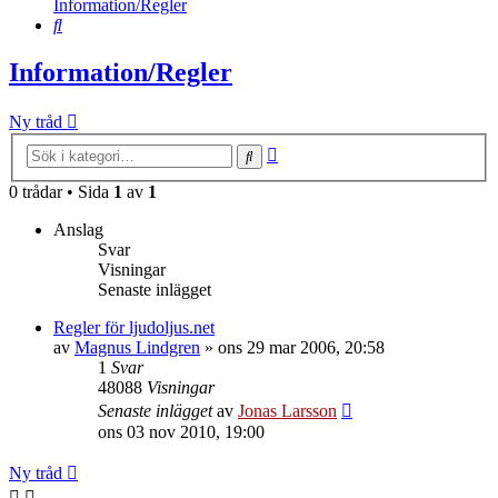
Information/Regler
Sök
Information/Regler
Ny tråd
Avancerad
Sök
sökning
0 trådar • Sida
1
av
1
Anslag
Svar
Visningar
Senaste inlägget
Regler för ljudoljus.net
av
Magnus Lindgren
»
ons 29 mar 2006, 20:58
1
Svar
48088
Visningar
Senaste inlägget
av
Jonas Larsson
ons 03 nov 2010, 19:00
Ny tråd