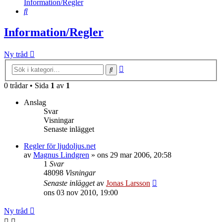
Information/Regler
Sök
Information/Regler
Ny tråd
Avancerad
Sök
sökning
0 trådar • Sida
1
av
1
Anslag
Svar
Visningar
Senaste inlägget
Regler för ljudoljus.net
av
Magnus Lindgren
»
ons 29 mar 2006, 20:58
1
Svar
48098
Visningar
Senaste inlägget
av
Jonas Larsson
ons 03 nov 2010, 19:00
Ny tråd