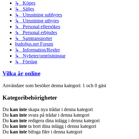
↳ Köpes
↳ Säljes
↳ Utrustning subhyres
↳ Utrustning uthyres
↳ Personal eftersökes
↳ Personal erbjudes
↳ Samtransporter
ljudoljus.net Forum
↳ Information/Regler
↳ Nyheter/omröstningar
↳ Förslag
Vilka är online
Användare som besöker denna kategori: 1 och 0 gäst
Kategoribehörigheter
Du
kan inte
skapa nya trådar i denna kategori
Du
kan inte
svara på trådar i denna kategori
Du
kan inte
redigera dina inlägg i denna kategori
Du
kan inte
ta bort dina inlägg i denna kategori
Du
kan inte
bifoga filer i denna kategori