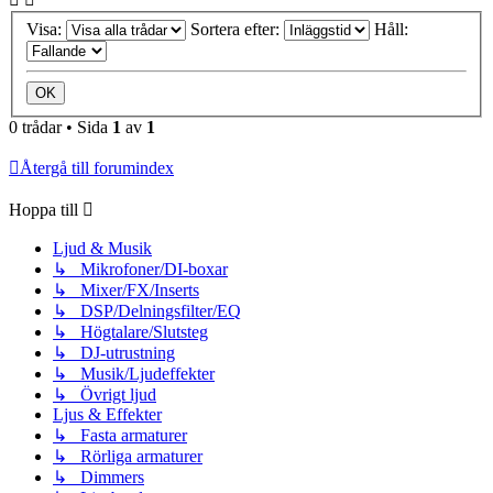
Visa:
Sortera efter:
Håll:
0 trådar • Sida
1
av
1
Återgå till forumindex
Hoppa till
Ljud & Musik
↳ Mikrofoner/DI-boxar
↳ Mixer/FX/Inserts
↳ DSP/Delningsfilter/EQ
↳ Högtalare/Slutsteg
↳ DJ-utrustning
↳ Musik/Ljudeffekter
↳ Övrigt ljud
Ljus & Effekter
↳ Fasta armaturer
↳ Rörliga armaturer
↳ Dimmers