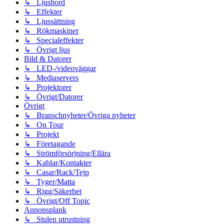
↳ Ljusbord
↳ Effekter
↳ Ljussättning
↳ Rökmaskiner
↳ Specialeffekter
↳ Övrigt ljus
Bild & Datorer
↳ LED-/videoväggar
↳ Mediaservers
↳ Projektorer
↳ Övrigt/Datorer
Övrigt
↳ Branschnyheter/Övriga nyheter
↳ On Tour
↳ Projekt
↳ Företagande
↳ Strömförsörjning/Ellära
↳ Kablar/Kontakter
↳ Casar/Rack/Tejp
↳ Tyger/Matta
↳ Rigg/Säkerhet
↳ Övrigt/Off Topic
Annonsplank
↳ Stulen utrustning