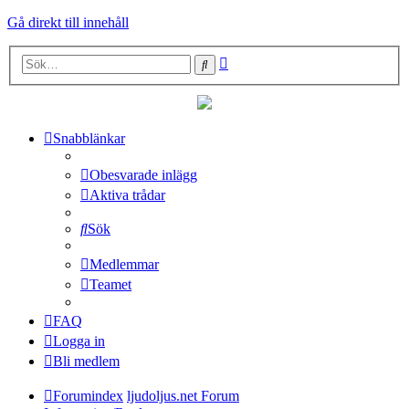
Gå direkt till innehåll
Avancerad
Sök
sökning
Snabblänkar
Obesvarade inlägg
Aktiva trådar
Sök
Medlemmar
Teamet
FAQ
Logga in
Bli medlem
Forumindex
ljudoljus.net Forum