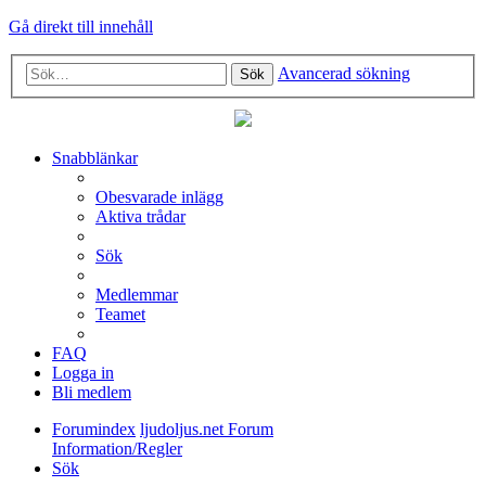
Gå direkt till innehåll
Avancerad sökning
Sök
Snabblänkar
Obesvarade inlägg
Aktiva trådar
Sök
Medlemmar
Teamet
FAQ
Logga in
Bli medlem
Forumindex
ljudoljus.net Forum
Information/Regler
Sök