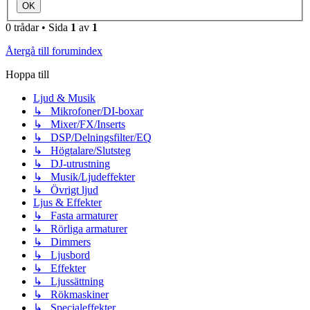
0 trådar • Sida
1
av
1
Återgå till forumindex
Hoppa till
Ljud & Musik
↳ Mikrofoner/DI-boxar
↳ Mixer/FX/Inserts
↳ DSP/Delningsfilter/EQ
↳ Högtalare/Slutsteg
↳ DJ-utrustning
↳ Musik/Ljudeffekter
↳ Övrigt ljud
Ljus & Effekter
↳ Fasta armaturer
↳ Rörliga armaturer
↳ Dimmers
↳ Ljusbord
↳ Effekter
↳ Ljussättning
↳ Rökmaskiner
↳ Specialeffekter