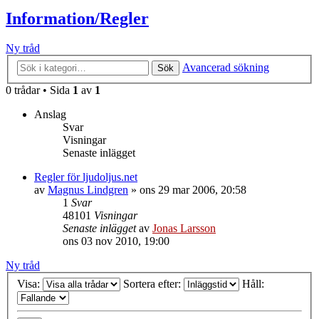
Information/Regler
Ny tråd
Avancerad sökning
Sök
0 trådar • Sida
1
av
1
Anslag
Svar
Visningar
Senaste inlägget
Regler för ljudoljus.net
av
Magnus Lindgren
»
ons 29 mar 2006, 20:58
1
Svar
48101
Visningar
Senaste inlägget
av
Jonas Larsson
ons 03 nov 2010, 19:00
Ny tråd
Visa:
Sortera efter:
Håll: