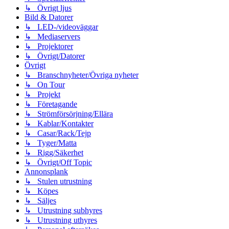
↳ Övrigt ljus
Bild & Datorer
↳ LED-/videoväggar
↳ Mediaservers
↳ Projektorer
↳ Övrigt/Datorer
Övrigt
↳ Branschnyheter/Övriga nyheter
↳ On Tour
↳ Projekt
↳ Företagande
↳ Strömförsörjning/Ellära
↳ Kablar/Kontakter
↳ Casar/Rack/Tejp
↳ Tyger/Matta
↳ Rigg/Säkerhet
↳ Övrigt/Off Topic
Annonsplank
↳ Stulen utrustning
↳ Köpes
↳ Säljes
↳ Utrustning subhyres
↳ Utrustning uthyres