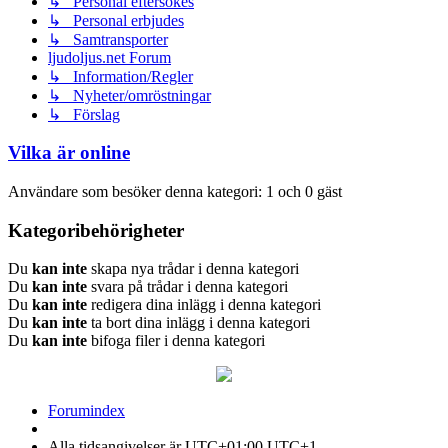
↳ Personal eftersökes
↳ Personal erbjudes
↳ Samtransporter
ljudoljus.net Forum
↳ Information/Regler
↳ Nyheter/omröstningar
↳ Förslag
Vilka är online
Användare som besöker denna kategori: 1 och 0 gäst
Kategoribehörigheter
Du
kan inte
skapa nya trådar i denna kategori
Du
kan inte
svara på trådar i denna kategori
Du
kan inte
redigera dina inlägg i denna kategori
Du
kan inte
ta bort dina inlägg i denna kategori
Du
kan inte
bifoga filer i denna kategori
Forumindex
Alla tidsangivelser är UTC+01:00 UTC+1