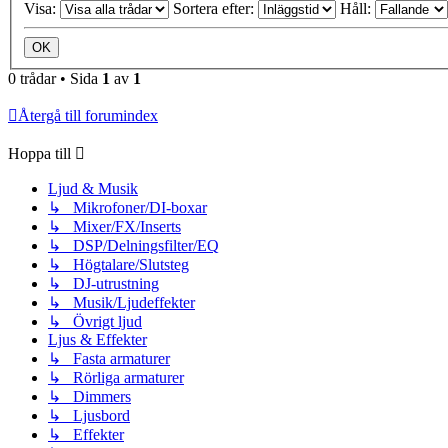
Visa:
Sortera efter:
Håll:
0 trådar • Sida
1
av
1
Återgå till forumindex
Hoppa till
Ljud & Musik
↳ Mikrofoner/DI-boxar
↳ Mixer/FX/Inserts
↳ DSP/Delningsfilter/EQ
↳ Högtalare/Slutsteg
↳ DJ-utrustning
↳ Musik/Ljudeffekter
↳ Övrigt ljud
Ljus & Effekter
↳ Fasta armaturer
↳ Rörliga armaturer
↳ Dimmers
↳ Ljusbord
↳ Effekter