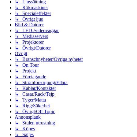
↳ Ljussättning
↳ Rökmaskiner
↳ Specialeffekter
↳ Övrigt ljus
Bild & Datorer
↳ LED-/videoväggar
↳ Mediaservers
↳ Projektorer
↳ Övrigt/Datorer
Övrigt
↳ Branschnyheter/Övriga nyheter
↳ On Tour
↳ Projekt
↳ Företagande
↳ Strömförsörjning/Ellära
↳ Kablar/Kontakter
↳ Casar/Rack/Tejp
↳ Tyger/Matta
↳ Rigg/Säkerhet
↳ Övrigt/Off Topic
Annonsplank
↳ Stulen utrustning
↳ Köpes
↳ Säljes