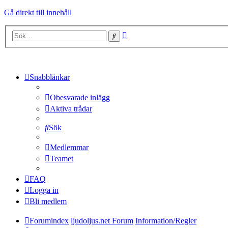
Gå direkt till innehåll
Avancerad
Sök
sökning
Snabblänkar
Obesvarade inlägg
Aktiva trådar
Sök
Medlemmar
Teamet
FAQ
Logga in
Bli medlem
Forumindex
ljudoljus.net Forum
Information/Regler