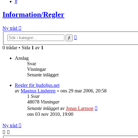
Sök
Information/Regler
Ny tråd
Avancerad
Sök
sökning
0 trådar • Sida
1
av
1
Anslag
Svar
Visningar
Senaste inlägget
Regler för ljudoljus.net
av
Magnus Lindgren
»
ons 29 mar 2006, 20:58
1
Svar
48078
Visningar
Senaste inlägget
av
Jonas Larsson
ons 03 nov 2010, 19:00
Ny tråd