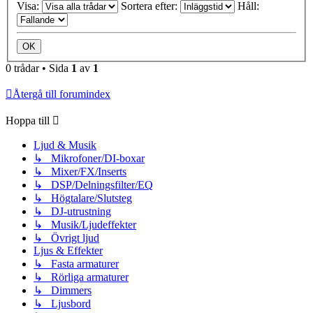
Visa:
Sortera efter:
Håll:
0 trådar • Sida
1
av
1
Återgå till forumindex
Hoppa till
Ljud & Musik
↳ Mikrofoner/DI-boxar
↳ Mixer/FX/Inserts
↳ DSP/Delningsfilter/EQ
↳ Högtalare/Slutsteg
↳ DJ-utrustning
↳ Musik/Ljudeffekter
↳ Övrigt ljud
Ljus & Effekter
↳ Fasta armaturer
↳ Rörliga armaturer
↳ Dimmers
↳ Ljusbord