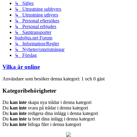
↳ Säljes
↳ Utrustning subhyres
↳ Utrustning uthyres
↳ Personal eftersökes
↳ Personal erbjudes
↳ Samtransporter
ljudoljus.net Forum
↳ Information/Regler
↳ Nyheter/omröstningar
↳ Förslag
Vilka är online
Användare som besöker denna kategori: 1 och 0 gäst
Kategoribehörigheter
Du
kan inte
skapa nya trådar i denna kategori
Du
kan inte
svara på trådar i denna kategori
Du
kan inte
redigera dina inlägg i denna kategori
Du
kan inte
ta bort dina inlägg i denna kategori
Du
kan inte
bifoga filer i denna kategori