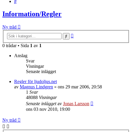
Sök
Information/Regler
Ny tråd
Avancerad
Sök
sökning
0 trådar • Sida
1
av
1
Anslag
Svar
Visningar
Senaste inlägget
Regler för ljudoljus.net
av
Magnus Lindgren
»
ons 29 mar 2006, 20:58
1
Svar
48088
Visningar
Senaste inlägget
av
Jonas Larsson
ons 03 nov 2010, 19:00
Ny tråd