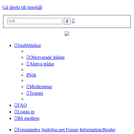
Gå direkt till innehåll
Avancerad
Sök
sökning
Snabblänkar
Obesvarade inlägg
Aktiva trådar
Sök
Medlemmar
Teamet
FAQ
Logga in
Bli medlem
Forumindex
ljudoljus.net Forum
Information/Regler