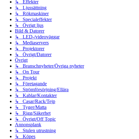
↳ Effekter
↳ Ljussättning
↳ Rökmaskiner
↳ Specialeffekter
↳ Övrigt ljus
Bild & Datorer
↳ LED-/videoväggar
↳ Mediaservers
↳ Projektorer
↳ Övrigt/Datorer
Övrigt
↳ Branschnyheter/Övriga nyheter
↳ On Tour
↳ Projekt
↳ Företagande
↳ Strömförsörjning/Ellära
↳ Kablar/Kontakter
↳ Casar/Rack/Tejp
↳ Tyger/Matta
↳ Rigg/Säkerhet
↳ Övrigt/Off Topic
Annonsplank
↳ Stulen utrustning
↳ Köpes