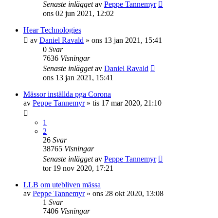
Senaste inlägget
av
Peppe Tannemyr
ons 02 jun 2021, 12:02
Hear Technologies
av
Daniel Ravald
»
ons 13 jan 2021, 15:41
0
Svar
7636
Visningar
Senaste inlägget
av
Daniel Ravald
ons 13 jan 2021, 15:41
Mässor inställda pga Corona
av
Peppe Tannemyr
»
tis 17 mar 2020, 21:10
1
2
26
Svar
38765
Visningar
Senaste inlägget
av
Peppe Tannemyr
tor 19 nov 2020, 17:21
LLB om utebliven mässa
av
Peppe Tannemyr
»
ons 28 okt 2020, 13:08
1
Svar
7406
Visningar