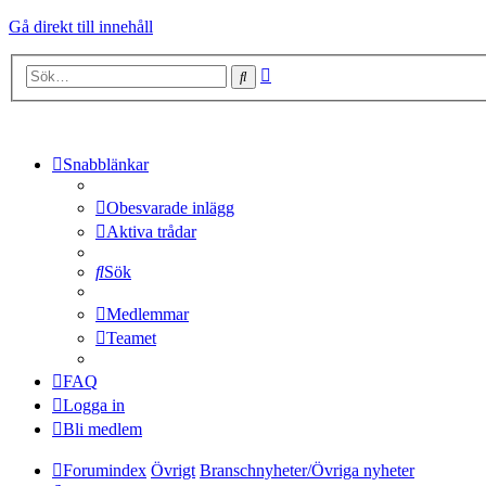
Gå direkt till innehåll
Avancerad
Sök
sökning
Snabblänkar
Obesvarade inlägg
Aktiva trådar
Sök
Medlemmar
Teamet
FAQ
Logga in
Bli medlem
Forumindex
Övrigt
Branschnyheter/Övriga nyheter