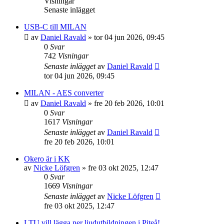
Visningar
Senaste inlägget
USB-C till MILAN
av
Daniel Ravald
»
tor 04 jun 2026, 09:45
0
Svar
742
Visningar
Senaste inlägget
av
Daniel Ravald
tor 04 jun 2026, 09:45
MILAN - AES converter
av
Daniel Ravald
»
fre 20 feb 2026, 10:01
0
Svar
1617
Visningar
Senaste inlägget
av
Daniel Ravald
fre 20 feb 2026, 10:01
Okero är i KK
av
Nicke Löfgren
»
fre 03 okt 2025, 12:47
0
Svar
1669
Visningar
Senaste inlägget
av
Nicke Löfgren
fre 03 okt 2025, 12:47
LTU vill lägga ner ljudutbildningen i Piteå!