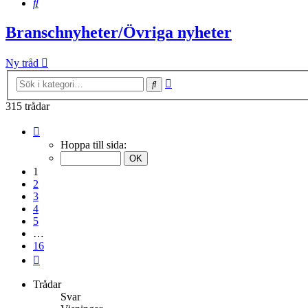
Sök
Branschnyheter/Övriga nyheter
Ny tråd
Avancerad
Sök
sökning
315 trådar
Sida
1
Hoppa till sida:
av
16
1
2
3
4
5
…
16
Nästa
Trådar
Svar