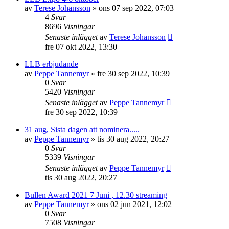
av
Terese Johansson
»
ons 07 sep 2022, 07:03
4
Svar
8696
Visningar
Senaste inlägget
av
Terese Johansson
fre 07 okt 2022, 13:30
LLB erbjudande
av
Peppe Tannemyr
»
fre 30 sep 2022, 10:39
0
Svar
5420
Visningar
Senaste inlägget
av
Peppe Tannemyr
fre 30 sep 2022, 10:39
31 aug, Sista dagen att nominera.....
av
Peppe Tannemyr
»
tis 30 aug 2022, 20:27
0
Svar
5339
Visningar
Senaste inlägget
av
Peppe Tannemyr
tis 30 aug 2022, 20:27
Bullen Award 2021 7 Juni , 12.30 streaming
av
Peppe Tannemyr
»
ons 02 jun 2021, 12:02
0
Svar
7508
Visningar