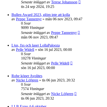
Senaste inlägget
av
Terese Johansson
tis 24 sep 2024, 19:25
Bullen Award 2023, glöm inte att kolla
av
Peppe Tannemyr
»
mån 06 nov 2023, 09:47
0
Svar
9099
Visningar
Senaste inlägget
av
Peppe Tannemyr
mån 06 nov 2023, 09:47
Ljus, fxs och laser LollaPalooza
av
Pelle Widell
»
sön 16 jul 2023, 00:00
0
Svar
10278
Visningar
Senaste inlägget
av
Pelle Widell
sön 16 jul 2023, 00:00
Robe köper Avolites
av
Nicke Löfgren
»
tis 06 jun 2023, 20:32
0
Svar
7574
Visningar
Senaste inlägget
av
Nicke Löfgren
tis 06 jun 2023, 20:32
LLB Expo 4-6 oktober