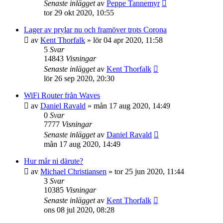
Senaste inlägget
av
Peppe Tannemyr
tor 29 okt 2020, 10:55
Lager av prylar nu och framöver trots Corona
av
Kent Thorfalk
»
lör 04 apr 2020, 11:58
5
Svar
14843
Visningar
Senaste inlägget
av
Kent Thorfalk
lör 26 sep 2020, 20:30
WiFi Router från Waves
av
Daniel Ravald
»
mån 17 aug 2020, 14:49
0
Svar
7777
Visningar
Senaste inlägget
av
Daniel Ravald
mån 17 aug 2020, 14:49
Hur mår ni därute?
av
Michael Christiansen
»
tor 25 jun 2020, 11:44
3
Svar
10385
Visningar
Senaste inlägget
av
Kent Thorfalk
ons 08 jul 2020, 08:28