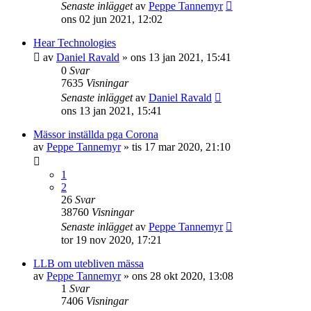
Senaste inlägget
av
Peppe Tannemyr
ons 02 jun 2021, 12:02
Hear Technologies
av
Daniel Ravald
»
ons 13 jan 2021, 15:41
0
Svar
7635
Visningar
Senaste inlägget
av
Daniel Ravald
ons 13 jan 2021, 15:41
Mässor inställda pga Corona
av
Peppe Tannemyr
»
tis 17 mar 2020, 21:10
1
2
26
Svar
38760
Visningar
Senaste inlägget
av
Peppe Tannemyr
tor 19 nov 2020, 17:21
LLB om utebliven mässa
av
Peppe Tannemyr
»
ons 28 okt 2020, 13:08
1
Svar
7406
Visningar