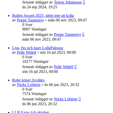
Senaste inlägget
av
Terese Johansson
tis 24 sep 2024, 19:25
Bullen Award 2023, glöm inte att kolla
av
Peppe Tannemyr
»
mån 06 nov 2023, 09:47
0
Svar
9097
Visningar
Senaste inlägget
av
Peppe Tannemyr
mån 06 nov 2023, 09:47
Ljus, fxs och laser LollaPalooza
av
Pelle Widell
»
sön 16 jul 2023, 00:00
0
Svar
10277
Visningar
Senaste inlägget
av
Pelle Widell
sön 16 jul 2023, 00:00
Robe köper Avolites
av
Nicke Löfgren
»
tis 06 jun 2023, 20:32
0
Svar
7574
Visningar
Senaste inlägget
av
Nicke Löfgren
tis 06 jun 2023, 20:32
LLB Expo 4-6 oktober