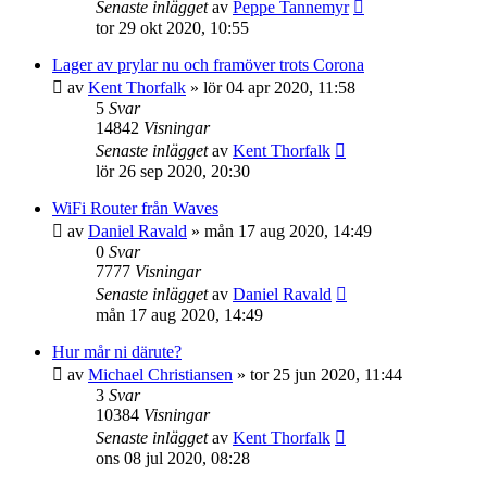
Senaste inlägget
av
Peppe Tannemyr
tor 29 okt 2020, 10:55
Lager av prylar nu och framöver trots Corona
av
Kent Thorfalk
»
lör 04 apr 2020, 11:58
5
Svar
14842
Visningar
Senaste inlägget
av
Kent Thorfalk
lör 26 sep 2020, 20:30
WiFi Router från Waves
av
Daniel Ravald
»
mån 17 aug 2020, 14:49
0
Svar
7777
Visningar
Senaste inlägget
av
Daniel Ravald
mån 17 aug 2020, 14:49
Hur mår ni därute?
av
Michael Christiansen
»
tor 25 jun 2020, 11:44
3
Svar
10384
Visningar
Senaste inlägget
av
Kent Thorfalk
ons 08 jul 2020, 08:28