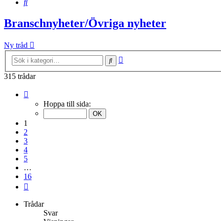
Sök
Branschnyheter/Övriga nyheter
Ny tråd
Avancerad
Sök
sökning
315 trådar
Sida
1
Hoppa till sida:
av
16
1
2
3
4
5
…
16
Nästa
Trådar
Svar