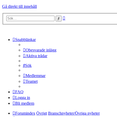
Gå direkt till innehåll
Avancerad
Sök
sökning
Snabblänkar
Obesvarade inlägg
Aktiva trådar
Sök
Medlemmar
Teamet
FAQ
Logga in
Bli medlem
Forumindex
Övrigt
Branschnyheter/Övriga nyheter