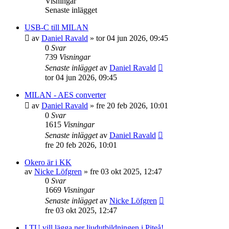
Visningar
Senaste inlägget
USB-C till MILAN
av
Daniel Ravald
»
tor 04 jun 2026, 09:45
0
Svar
739
Visningar
Senaste inlägget
av
Daniel Ravald
tor 04 jun 2026, 09:45
MILAN - AES converter
av
Daniel Ravald
»
fre 20 feb 2026, 10:01
0
Svar
1615
Visningar
Senaste inlägget
av
Daniel Ravald
fre 20 feb 2026, 10:01
Okero är i KK
av
Nicke Löfgren
»
fre 03 okt 2025, 12:47
0
Svar
1669
Visningar
Senaste inlägget
av
Nicke Löfgren
fre 03 okt 2025, 12:47
LTU vill lägga ner ljudutbildningen i Piteå!