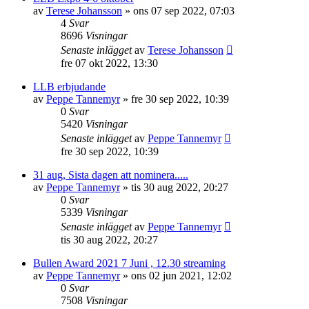
av
Terese Johansson
»
ons 07 sep 2022, 07:03
4
Svar
8696
Visningar
Senaste inlägget
av
Terese Johansson
fre 07 okt 2022, 13:30
LLB erbjudande
av
Peppe Tannemyr
»
fre 30 sep 2022, 10:39
0
Svar
5420
Visningar
Senaste inlägget
av
Peppe Tannemyr
fre 30 sep 2022, 10:39
31 aug, Sista dagen att nominera.....
av
Peppe Tannemyr
»
tis 30 aug 2022, 20:27
0
Svar
5339
Visningar
Senaste inlägget
av
Peppe Tannemyr
tis 30 aug 2022, 20:27
Bullen Award 2021 7 Juni , 12.30 streaming
av
Peppe Tannemyr
»
ons 02 jun 2021, 12:02
0
Svar
7508
Visningar