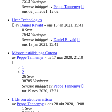
7513
Visningar
Senaste inlägget
av
Peppe Tannemyr
ons 02 jun 2021, 12:02
Hear Technologies
av
Daniel Ravald
»
ons 13 jan 2021, 15:41
0
Svar
7642
Visningar
Senaste inlägget
av
Daniel Ravald
ons 13 jan 2021, 15:41
Mässor inställda pga Corona
av
Peppe Tannemyr
»
tis 17 mar 2020, 21:10
1
2
26
Svar
38785
Visningar
Senaste inlägget
av
Peppe Tannemyr
tor 19 nov 2020, 17:21
LLB om utebliven mässa
av
Peppe Tannemyr
»
ons 28 okt 2020, 13:08
1
Svar