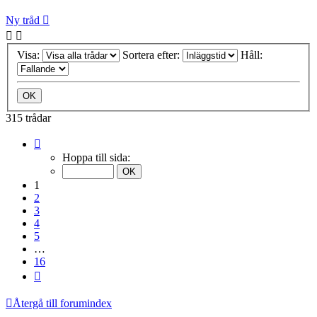
Ny tråd
Visa:
Sortera efter:
Håll:
315 trådar
Sida
1
Hoppa till sida:
av
16
1
2
3
4
5
…
16
Nästa
Återgå till forumindex