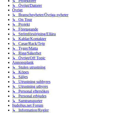
↳ Projektorer
↳ Övrigt/Datorer
Övrigt
↳ Branschnyheter/Övriga nyheter
↳ On Tour
↳ Projekt
↳ Företagande
↳ Strömförsörjning/Ellära
↳ Kablar/Kontakter
↳ Casar/Rack/Tejp
↳ Tyger/Matta
↳ Rigg/Säkerhet
↳ Övrigt/Off Topic
Annonsplank
↳ Stulen utrustning
↳ Köpes
↳ Säljes
↳ Utrustning subhyres
↳ Utrustning uthyres
↳ Personal eftersökes
↳ Personal erbjudes
↳ Samtransporter
ljudoljus.net Forum
↳ Information/Regler