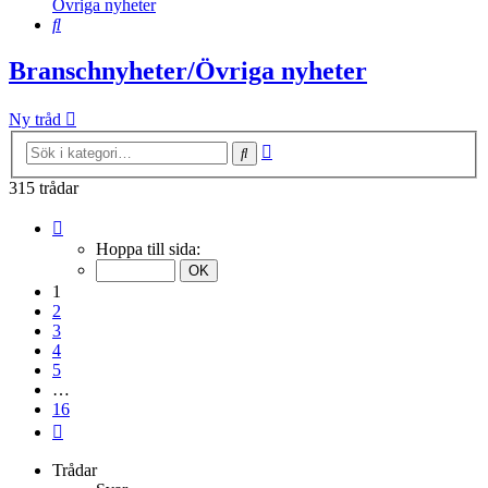
Övriga nyheter
Sök
Branschnyheter/Övriga nyheter
Ny tråd
Avancerad
Sök
sökning
315 trådar
Sida
1
Hoppa till sida:
av
16
1
2
3
4
5
…
16
Nästa
Trådar