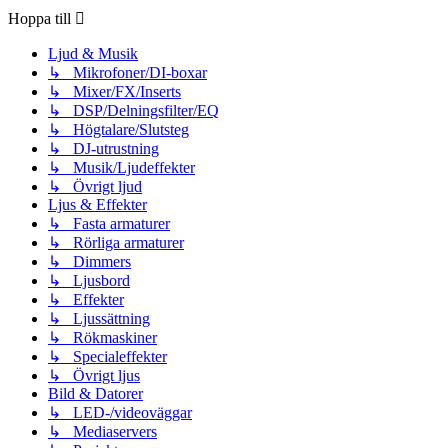
Hoppa till
Ljud & Musik
↳ Mikrofoner/DI-boxar
↳ Mixer/FX/Inserts
↳ DSP/Delningsfilter/EQ
↳ Högtalare/Slutsteg
↳ DJ-utrustning
↳ Musik/Ljudeffekter
↳ Övrigt ljud
Ljus & Effekter
↳ Fasta armaturer
↳ Rörliga armaturer
↳ Dimmers
↳ Ljusbord
↳ Effekter
↳ Ljussättning
↳ Rökmaskiner
↳ Specialeffekter
↳ Övrigt ljus
Bild & Datorer
↳ LED-/videoväggar
↳ Mediaservers