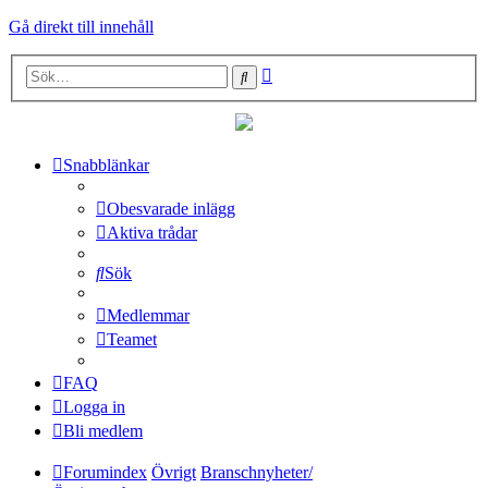
Gå direkt till innehåll
Avancerad
Sök
sökning
Snabblänkar
Obesvarade inlägg
Aktiva trådar
Sök
Medlemmar
Teamet
FAQ
Logga in
Bli medlem
Forumindex
Övrigt
Branschnyheter/