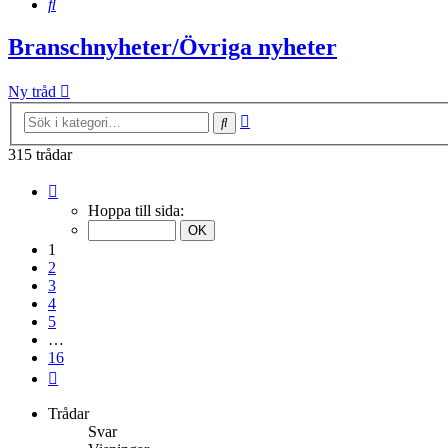
Sök
Branschnyheter/Övriga nyheter
Ny tråd
Avancerad
Sök
sökning
315 trådar
Sida
1
Hoppa till sida:
av
16
1
2
3
4
5
…
16
Nästa
Trådar
Svar