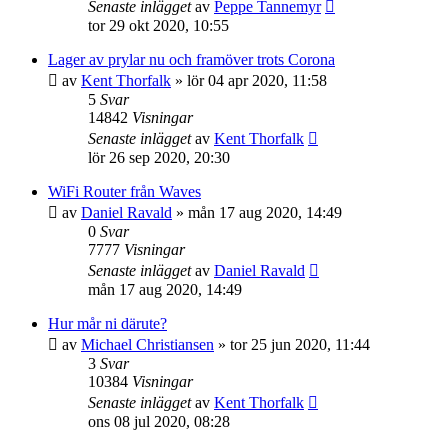
Senaste inlägget
av
Peppe Tannemyr
tor 29 okt 2020, 10:55
Lager av prylar nu och framöver trots Corona
av
Kent Thorfalk
»
lör 04 apr 2020, 11:58
5
Svar
14842
Visningar
Senaste inlägget
av
Kent Thorfalk
lör 26 sep 2020, 20:30
WiFi Router från Waves
av
Daniel Ravald
»
mån 17 aug 2020, 14:49
0
Svar
7777
Visningar
Senaste inlägget
av
Daniel Ravald
mån 17 aug 2020, 14:49
Hur mår ni därute?
av
Michael Christiansen
»
tor 25 jun 2020, 11:44
3
Svar
10384
Visningar
Senaste inlägget
av
Kent Thorfalk
ons 08 jul 2020, 08:28