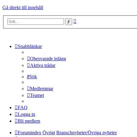
Gå direkt till innehåll
Avancerad
Sök
sökning
Snabblänkar
Obesvarade inlägg
Aktiva trådar
Sök
Medlemmar
Teamet
FAQ
Logga in
Bli medlem
Forumindex
Övrigt
Branschnyheter/Övriga nyheter