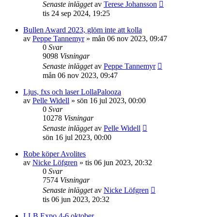
Senaste inlägget
av
Terese Johansson
tis 24 sep 2024, 19:25
Bullen Award 2023, glöm inte att kolla
av
Peppe Tannemyr
»
mån 06 nov 2023, 09:47
0
Svar
9098
Visningar
Senaste inlägget
av
Peppe Tannemyr
mån 06 nov 2023, 09:47
Ljus, fxs och laser LollaPalooza
av
Pelle Widell
»
sön 16 jul 2023, 00:00
0
Svar
10278
Visningar
Senaste inlägget
av
Pelle Widell
sön 16 jul 2023, 00:00
Robe köper Avolites
av
Nicke Löfgren
»
tis 06 jun 2023, 20:32
0
Svar
7574
Visningar
Senaste inlägget
av
Nicke Löfgren
tis 06 jun 2023, 20:32
LLB Expo 4-6 oktober