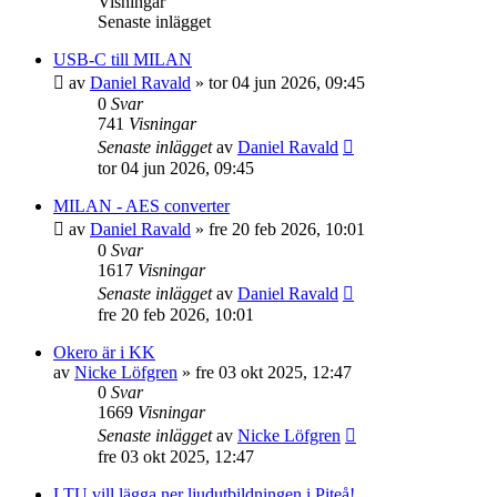
Visningar
Senaste inlägget
USB-C till MILAN
av
Daniel Ravald
»
tor 04 jun 2026, 09:45
0
Svar
741
Visningar
Senaste inlägget
av
Daniel Ravald
tor 04 jun 2026, 09:45
MILAN - AES converter
av
Daniel Ravald
»
fre 20 feb 2026, 10:01
0
Svar
1617
Visningar
Senaste inlägget
av
Daniel Ravald
fre 20 feb 2026, 10:01
Okero är i KK
av
Nicke Löfgren
»
fre 03 okt 2025, 12:47
0
Svar
1669
Visningar
Senaste inlägget
av
Nicke Löfgren
fre 03 okt 2025, 12:47
LTU vill lägga ner ljudutbildningen i Piteå!