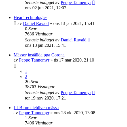
Senaste inlägget
av
Peppe Tannemyr
ons 02 jun 2021, 12:02
Hear Technologies
av
Daniel Ravald
»
ons 13 jan 2021, 15:41
0
Svar
7636
Visningar
Senaste inlägget
av
Daniel Ravald
ons 13 jan 2021, 15:41
Mässor inställda pga Corona
av
Peppe Tannemyr
»
tis 17 mar 2020, 21:10
1
2
26
Svar
38763
Visningar
Senaste inlägget
av
Peppe Tannemyr
tor 19 nov 2020, 17:21
LLB om utebliven mässa
av
Peppe Tannemyr
»
ons 28 okt 2020, 13:08
1
Svar
7406
Visningar