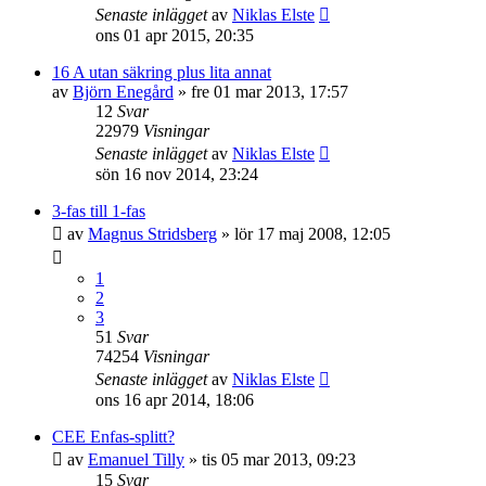
Senaste inlägget
av
Niklas Elste
ons 01 apr 2015, 20:35
16 A utan säkring plus lita annat
av
Björn Enegård
»
fre 01 mar 2013, 17:57
12
Svar
22979
Visningar
Senaste inlägget
av
Niklas Elste
sön 16 nov 2014, 23:24
3-fas till 1-fas
av
Magnus Stridsberg
»
lör 17 maj 2008, 12:05
1
2
3
51
Svar
74254
Visningar
Senaste inlägget
av
Niklas Elste
ons 16 apr 2014, 18:06
CEE Enfas-splitt?
av
Emanuel Tilly
»
tis 05 mar 2013, 09:23
15
Svar