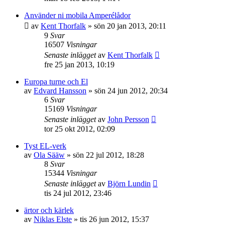
Använder ni mobila Amperélådor
av
Kent Thorfalk
»
sön 20 jan 2013, 20:11
9
Svar
16507
Visningar
Senaste inlägget
av
Kent Thorfalk
fre 25 jan 2013, 10:19
Europa turne och El
av
Edvard Hansson
»
sön 24 jun 2012, 20:34
6
Svar
15169
Visningar
Senaste inlägget
av
John Persson
tor 25 okt 2012, 02:09
Tyst EL-verk
av
Ola Sääw
»
sön 22 jul 2012, 18:28
8
Svar
15344
Visningar
Senaste inlägget
av
Björn Lundin
tis 24 jul 2012, 23:46
ärtor och kärlek
av
Niklas Elste
»
tis 26 jun 2012, 15:37