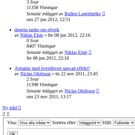
3
Svar
11358
Visningar
Senaste inlägget
av
Bullen Lagerbielke
ons 27 jun 2012, 12:51
dagens tanke om elverk
av
Niklas Elste
»
fre 08 jun 2012, 22:16
0
Svar
8407
Visningar
Senaste inlägget
av
Niklas Elste
fre 08 jun 2012, 22:16
Armatur med överdriven specad effekt?
av
Niclas Olofsson
»
tis 22 nov 2011, 23:45
2
Svar
11398
Visningar
Senaste inlägget
av
Niclas Olofsson
ons 23 nov 2011, 13:17
Ny tråd
Visa:
Sortera efter:
Håll: