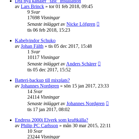
Dra nya kanaler "fast" installation
av
Lars Brinck
»
tor 01 feb 2018, 09:45
9
Svar
17698
Visningar
Senaste inlägget
av
Nicke Löfgren
tis 06 feb 2018, 15:23
Kabelvindor Schuko
av
Johan Fälth
»
tis 05 dec 2017, 15:48
1
Svar
10117
Visningar
Senaste inlägget
av
Anders Schärer
tis 05 dec 2017, 15:52
Batteri-backup till mixplats?
av
Johannes Nordgren
»
sön 15 jan 2017, 23:33
14
Svar
24114
Visningar
Senaste inlägget
av
Johannes Nordgren
tis 17 jan 2017, 08:02
Endress 2000i Elverk som kraftkälla?
av
Philip PC Carlsson
»
mån 30 mar 2015, 22:11
10
Svar
23244
Visningar