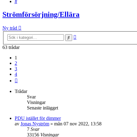
Sök
Strömförsörjning/Ellära
Ny tråd
Avancerad
Sök
sökning
63 trådar
1
2
3
4
Nästa
Trådar
Svar
Visningar
Senaste inlägget
PDU istället för dimmer
av
Jonas Nyström
»
mån 07 nov 2022, 13:58
7
Svar
33156
Visningar