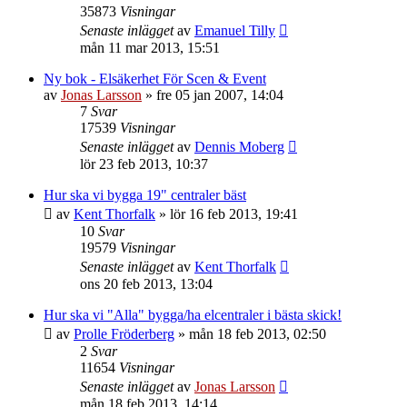
35873
Visningar
Senaste inlägget
av
Emanuel Tilly
mån 11 mar 2013, 15:51
Ny bok - Elsäkerhet För Scen & Event
av
Jonas Larsson
»
fre 05 jan 2007, 14:04
7
Svar
17539
Visningar
Senaste inlägget
av
Dennis Moberg
lör 23 feb 2013, 10:37
Hur ska vi bygga 19" centraler bäst
av
Kent Thorfalk
»
lör 16 feb 2013, 19:41
10
Svar
19579
Visningar
Senaste inlägget
av
Kent Thorfalk
ons 20 feb 2013, 13:04
Hur ska vi "Alla" bygga/ha elcentraler i bästa skick!
av
Prolle Fröderberg
»
mån 18 feb 2013, 02:50
2
Svar
11654
Visningar
Senaste inlägget
av
Jonas Larsson
mån 18 feb 2013, 14:14