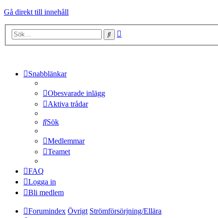
Gå direkt till innehåll
Avancerad
Sök
sökning
Snabblänkar
Obesvarade inlägg
Aktiva trådar
Sök
Medlemmar
Teamet
FAQ
Logga in
Bli medlem
Forumindex
Övrigt
Strömförsörjning/Ellära