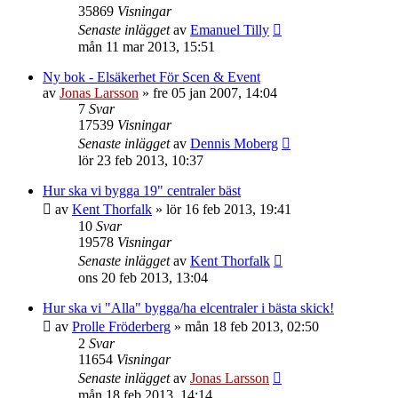
35869
Visningar
Senaste inlägget
av
Emanuel Tilly
mån 11 mar 2013, 15:51
Ny bok - Elsäkerhet För Scen & Event
av
Jonas Larsson
»
fre 05 jan 2007, 14:04
7
Svar
17539
Visningar
Senaste inlägget
av
Dennis Moberg
lör 23 feb 2013, 10:37
Hur ska vi bygga 19" centraler bäst
av
Kent Thorfalk
»
lör 16 feb 2013, 19:41
10
Svar
19578
Visningar
Senaste inlägget
av
Kent Thorfalk
ons 20 feb 2013, 13:04
Hur ska vi "Alla" bygga/ha elcentraler i bästa skick!
av
Prolle Fröderberg
»
mån 18 feb 2013, 02:50
2
Svar
11654
Visningar
Senaste inlägget
av
Jonas Larsson
mån 18 feb 2013, 14:14