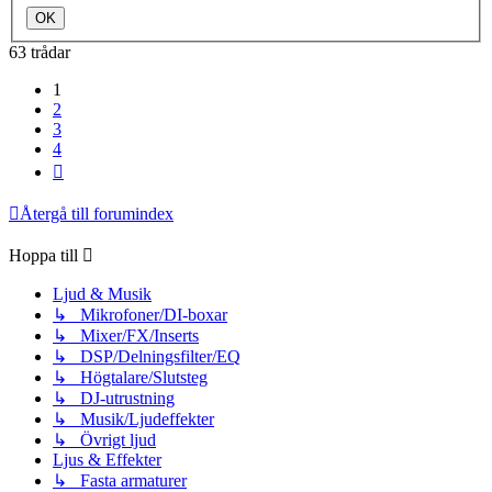
63 trådar
1
2
3
4
Nästa
Återgå till forumindex
Hoppa till
Ljud & Musik
↳ Mikrofoner/DI-boxar
↳ Mixer/FX/Inserts
↳ DSP/Delningsfilter/EQ
↳ Högtalare/Slutsteg
↳ DJ-utrustning
↳ Musik/Ljudeffekter
↳ Övrigt ljud
Ljus & Effekter
↳ Fasta armaturer