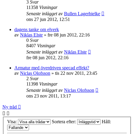
3
Svar
11358
Visningar
Senaste inlägget
av
Bullen Lagerbielke
ons 27 jun 2012, 12:51
dagens tanke om elverk
av
Niklas Elste
»
fre 08 jun 2012, 22:16
0
Svar
8407
Visningar
Senaste inlägget
av
Niklas Elste
fre 08 jun 2012, 22:16
Armatur med överdriven specad effekt?
av
Niclas Olofsson
»
tis 22 nov 2011, 23:45
2
Svar
11398
Visningar
Senaste inlägget
av
Niclas Olofsson
ons 23 nov 2011, 13:17
Ny tråd
Visa:
Sortera efter:
Håll: