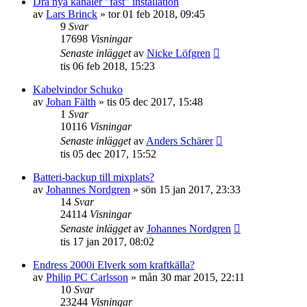
Dra nya kanaler "fast" installation
av
Lars Brinck
»
tor 01 feb 2018, 09:45
9
Svar
17698
Visningar
Senaste inlägget
av
Nicke Löfgren
tis 06 feb 2018, 15:23
Kabelvindor Schuko
av
Johan Fälth
»
tis 05 dec 2017, 15:48
1
Svar
10116
Visningar
Senaste inlägget
av
Anders Schärer
tis 05 dec 2017, 15:52
Batteri-backup till mixplats?
av
Johannes Nordgren
»
sön 15 jan 2017, 23:33
14
Svar
24114
Visningar
Senaste inlägget
av
Johannes Nordgren
tis 17 jan 2017, 08:02
Endress 2000i Elverk som kraftkälla?
av
Philip PC Carlsson
»
mån 30 mar 2015, 22:11
10
Svar
23244
Visningar