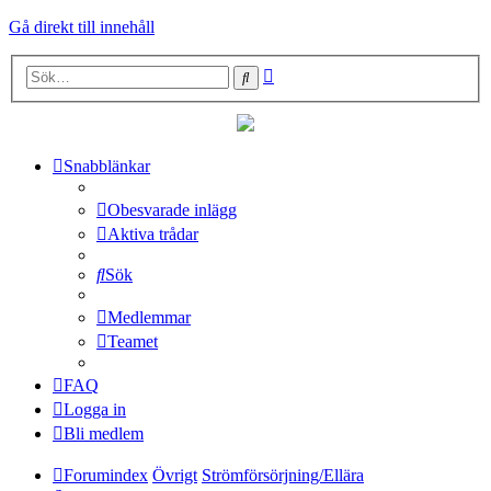
Gå direkt till innehåll
Avancerad
Sök
sökning
Snabblänkar
Obesvarade inlägg
Aktiva trådar
Sök
Medlemmar
Teamet
FAQ
Logga in
Bli medlem
Forumindex
Övrigt
Strömförsörjning/Ellära