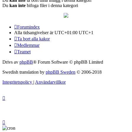
Du
kan inte
ta bort dina inlägg i denna kategori
Du
kan inte
bifoga filer i denna kategori
Forumindex
Alla tidsangivelser är UTC+01:00 UTC+1
Ta bort alla kakor
Medlemmar
Teamet
Drivs av
phpBB
® Forum Software © phpBB Limited
Swedish translation by
phpBB Sweden
© 2006-2018
Integritetspolicy
|
Användarvillkor