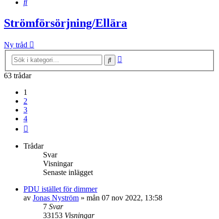
Sök
Strömförsörjning/Ellära
Ny tråd
Avancerad
Sök
sökning
63 trådar
1
2
3
4
Nästa
Trådar
Svar
Visningar
Senaste inlägget
PDU istället för dimmer
av
Jonas Nyström
»
mån 07 nov 2022, 13:58
7
Svar
33153
Visningar