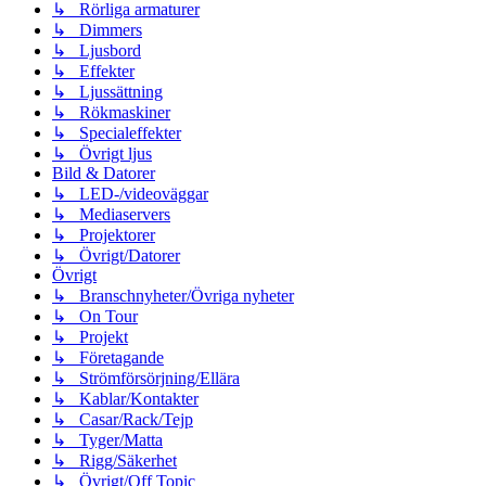
↳ Rörliga armaturer
↳ Dimmers
↳ Ljusbord
↳ Effekter
↳ Ljussättning
↳ Rökmaskiner
↳ Specialeffekter
↳ Övrigt ljus
Bild & Datorer
↳ LED-/videoväggar
↳ Mediaservers
↳ Projektorer
↳ Övrigt/Datorer
Övrigt
↳ Branschnyheter/Övriga nyheter
↳ On Tour
↳ Projekt
↳ Företagande
↳ Strömförsörjning/Ellära
↳ Kablar/Kontakter
↳ Casar/Rack/Tejp
↳ Tyger/Matta
↳ Rigg/Säkerhet
↳ Övrigt/Off Topic