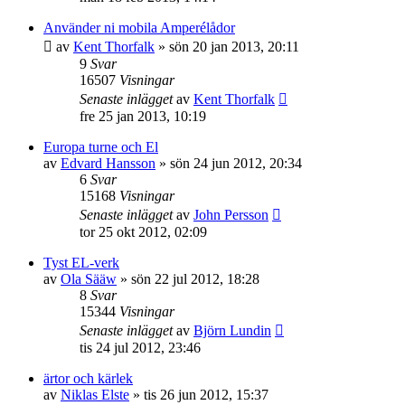
Använder ni mobila Amperélådor
av
Kent Thorfalk
»
sön 20 jan 2013, 20:11
9
Svar
16507
Visningar
Senaste inlägget
av
Kent Thorfalk
fre 25 jan 2013, 10:19
Europa turne och El
av
Edvard Hansson
»
sön 24 jun 2012, 20:34
6
Svar
15168
Visningar
Senaste inlägget
av
John Persson
tor 25 okt 2012, 02:09
Tyst EL-verk
av
Ola Sääw
»
sön 22 jul 2012, 18:28
8
Svar
15344
Visningar
Senaste inlägget
av
Björn Lundin
tis 24 jul 2012, 23:46
ärtor och kärlek
av
Niklas Elste
»
tis 26 jun 2012, 15:37