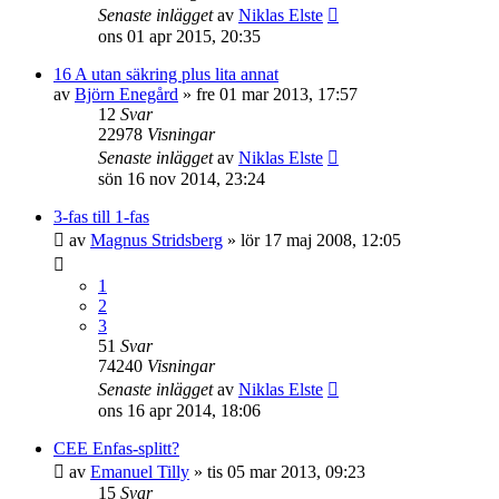
Senaste inlägget
av
Niklas Elste
ons 01 apr 2015, 20:35
16 A utan säkring plus lita annat
av
Björn Enegård
»
fre 01 mar 2013, 17:57
12
Svar
22978
Visningar
Senaste inlägget
av
Niklas Elste
sön 16 nov 2014, 23:24
3-fas till 1-fas
av
Magnus Stridsberg
»
lör 17 maj 2008, 12:05
1
2
3
51
Svar
74240
Visningar
Senaste inlägget
av
Niklas Elste
ons 16 apr 2014, 18:06
CEE Enfas-splitt?
av
Emanuel Tilly
»
tis 05 mar 2013, 09:23
15
Svar