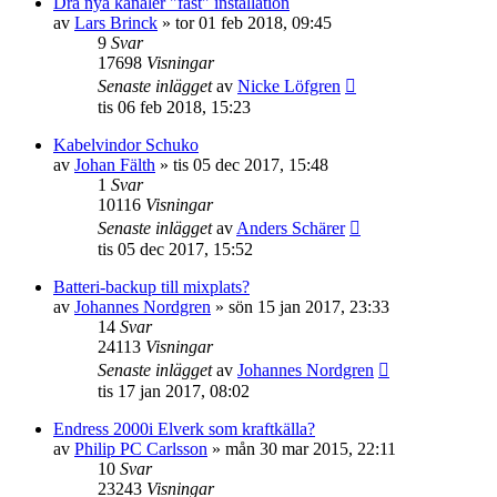
Dra nya kanaler "fast" installation
av
Lars Brinck
»
tor 01 feb 2018, 09:45
9
Svar
17698
Visningar
Senaste inlägget
av
Nicke Löfgren
tis 06 feb 2018, 15:23
Kabelvindor Schuko
av
Johan Fälth
»
tis 05 dec 2017, 15:48
1
Svar
10116
Visningar
Senaste inlägget
av
Anders Schärer
tis 05 dec 2017, 15:52
Batteri-backup till mixplats?
av
Johannes Nordgren
»
sön 15 jan 2017, 23:33
14
Svar
24113
Visningar
Senaste inlägget
av
Johannes Nordgren
tis 17 jan 2017, 08:02
Endress 2000i Elverk som kraftkälla?
av
Philip PC Carlsson
»
mån 30 mar 2015, 22:11
10
Svar
23243
Visningar