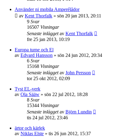
Använder ni mobila Amperélådor
av
Kent Thorfalk
»
sön 20 jan 2013, 20:11
9
Svar
16507
Visningar
Senaste inlägget
av
Kent Thorfalk
fre 25 jan 2013, 10:19
Europa turne och El
av
Edvard Hansson
»
sön 24 jun 2012, 20:34
6
Svar
15168
Visningar
Senaste inlägget
av
John Persson
tor 25 okt 2012, 02:09
Tyst EL-verk
av
Ola Sääw
»
sön 22 jul 2012, 18:28
8
Svar
15344
Visningar
Senaste inlägget
av
Björn Lundin
tis 24 jul 2012, 23:46
ärtor och kärlek
av
Niklas Elste
»
tis 26 jun 2012, 15:37