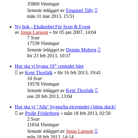
35869
Visningar
Senaste inlägget
av
Emanuel Tilly
mån 11 mar 2013, 15:51
Ny bok - Elsäkerhet För Scen & Event
av
Jonas Larsson
»
fre 05 jan 2007, 14:04
7
Svar
17539
Visningar
Senaste inlägget
av
Dennis Moberg
lör 23 feb 2013, 10:37
Hur ska vi bygga 19" centraler bäst
av
Kent Thorfalk
»
lör 16 feb 2013, 19:41
10
Svar
19578
Visningar
Senaste inlägget
av
Kent Thorfalk
ons 20 feb 2013, 13:04
Hur ska vi "Alla" bygga/ha elcentraler i bästa skick!
av
Prolle Fröderberg
»
mån 18 feb 2013, 02:50
2
Svar
11654
Visningar
Senaste inlägget
av
Jonas Larsson
mån 18 feb 2013, 14:14