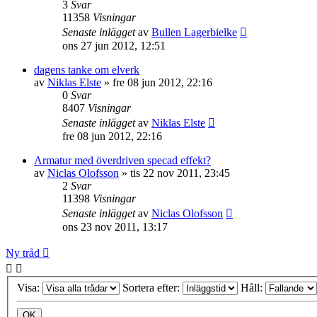
3
Svar
11358
Visningar
Senaste inlägget
av
Bullen Lagerbielke
ons 27 jun 2012, 12:51
dagens tanke om elverk
av
Niklas Elste
»
fre 08 jun 2012, 22:16
0
Svar
8407
Visningar
Senaste inlägget
av
Niklas Elste
fre 08 jun 2012, 22:16
Armatur med överdriven specad effekt?
av
Niclas Olofsson
»
tis 22 nov 2011, 23:45
2
Svar
11398
Visningar
Senaste inlägget
av
Niclas Olofsson
ons 23 nov 2011, 13:17
Ny tråd
Visa:
Sortera efter:
Håll: