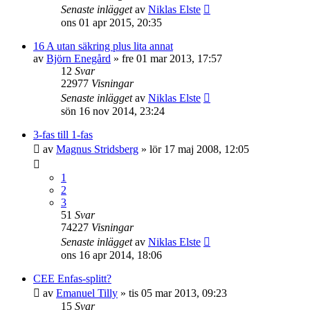
Senaste inlägget
av
Niklas Elste
ons 01 apr 2015, 20:35
16 A utan säkring plus lita annat
av
Björn Enegård
»
fre 01 mar 2013, 17:57
12
Svar
22977
Visningar
Senaste inlägget
av
Niklas Elste
sön 16 nov 2014, 23:24
3-fas till 1-fas
av
Magnus Stridsberg
»
lör 17 maj 2008, 12:05
1
2
3
51
Svar
74227
Visningar
Senaste inlägget
av
Niklas Elste
ons 16 apr 2014, 18:06
CEE Enfas-splitt?
av
Emanuel Tilly
»
tis 05 mar 2013, 09:23
15
Svar