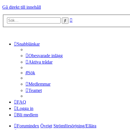
Gå direkt till innehåll
Avancerad
Sök
sökning
Snabblänkar
Obesvarade inlägg
Aktiva trådar
Sök
Medlemmar
Teamet
FAQ
Logga in
Bli medlem
Forumindex
Övrigt
Strömförsörjning/Ellära