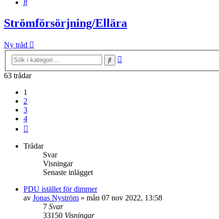
Sök
Strömförsörjning/Ellära
Ny tråd
Avancerad
Sök
sökning
63 trådar
1
2
3
4
Nästa
Trådar
Svar
Visningar
Senaste inlägget
PDU istället för dimmer
av
Jonas Nyström
»
mån 07 nov 2022, 13:58
7
Svar
33150
Visningar