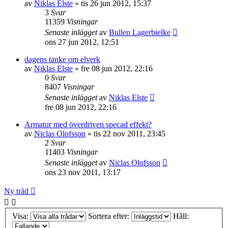
av
Niklas Elste
»
tis 26 jun 2012, 15:37
3
Svar
11359
Visningar
Senaste inlägget
av
Bullen Lagerbielke
ons 27 jun 2012, 12:51
dagens tanke om elverk
av
Niklas Elste
»
fre 08 jun 2012, 22:16
0
Svar
8407
Visningar
Senaste inlägget
av
Niklas Elste
fre 08 jun 2012, 22:16
Armatur med överdriven specad effekt?
av
Niclas Olofsson
»
tis 22 nov 2011, 23:45
2
Svar
11403
Visningar
Senaste inlägget
av
Niclas Olofsson
ons 23 nov 2011, 13:17
Ny tråd
Visa:
Sortera efter:
Håll: