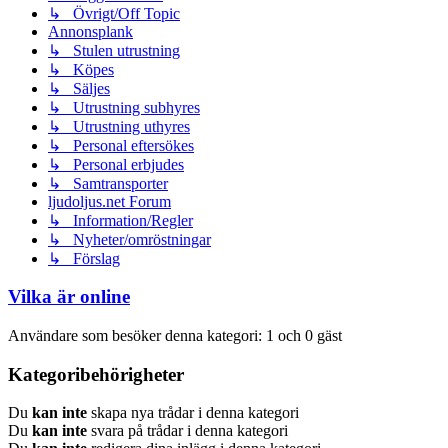
↳ Övrigt/Off Topic
Annonsplank
↳ Stulen utrustning
↳ Köpes
↳ Säljes
↳ Utrustning subhyres
↳ Utrustning uthyres
↳ Personal eftersökes
↳ Personal erbjudes
↳ Samtransporter
ljudoljus.net Forum
↳ Information/Regler
↳ Nyheter/omröstningar
↳ Förslag
Vilka är online
Användare som besöker denna kategori: 1 och 0 gäst
Kategoribehörigheter
Du
kan inte
skapa nya trådar i denna kategori
Du
kan inte
svara på trådar i denna kategori