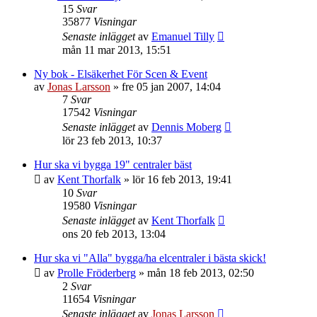
15
Svar
35877
Visningar
Senaste inlägget
av
Emanuel Tilly
mån 11 mar 2013, 15:51
Ny bok - Elsäkerhet För Scen & Event
av
Jonas Larsson
»
fre 05 jan 2007, 14:04
7
Svar
17542
Visningar
Senaste inlägget
av
Dennis Moberg
lör 23 feb 2013, 10:37
Hur ska vi bygga 19" centraler bäst
av
Kent Thorfalk
»
lör 16 feb 2013, 19:41
10
Svar
19580
Visningar
Senaste inlägget
av
Kent Thorfalk
ons 20 feb 2013, 13:04
Hur ska vi "Alla" bygga/ha elcentraler i bästa skick!
av
Prolle Fröderberg
»
mån 18 feb 2013, 02:50
2
Svar
11654
Visningar
Senaste inlägget
av
Jonas Larsson