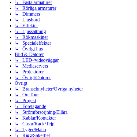
↳ Fasta armaturer
↳ Rörliga armaturer
↳ Dimmers
↳ Ljusbord
↳ Effekter
↳ Ljussättning
↳ Rökmaskiner
↳ Specialeffekter
↳ Övrigt ljus
Bild & Datorer
↳ LED-/videoväggar
↳ Mediaservers
↳ Projektorer
↳ Övrigt/Datorer
Övrigt
↳ Branschnyheter/Övriga nyheter
↳ On Tour
↳ Projekt
↳ Företagande
↳ Strömförsörjning/Ellära
↳ Kablar/Kontakter
↳ Casar/Rack/Tejp
↳ Tyger/Matta
↳ Rigg/Säkerhet