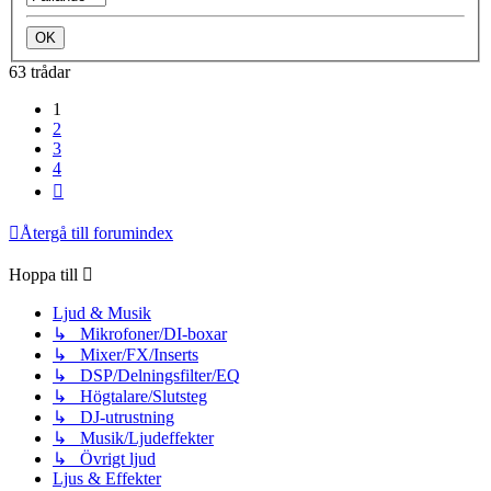
63 trådar
1
2
3
4
Nästa
Återgå till forumindex
Hoppa till
Ljud & Musik
↳ Mikrofoner/DI-boxar
↳ Mixer/FX/Inserts
↳ DSP/Delningsfilter/EQ
↳ Högtalare/Slutsteg
↳ DJ-utrustning
↳ Musik/Ljudeffekter
↳ Övrigt ljud
Ljus & Effekter