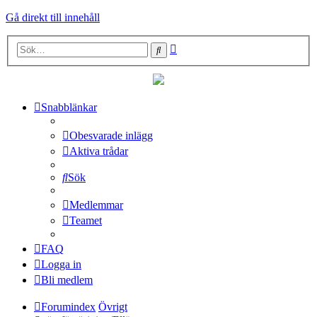
Gå direkt till innehåll
Avancerad
Sök
sökning
Snabblänkar
Obesvarade inlägg
Aktiva trådar
Sök
Medlemmar
Teamet
FAQ
Logga in
Bli medlem
Forumindex
Övrigt