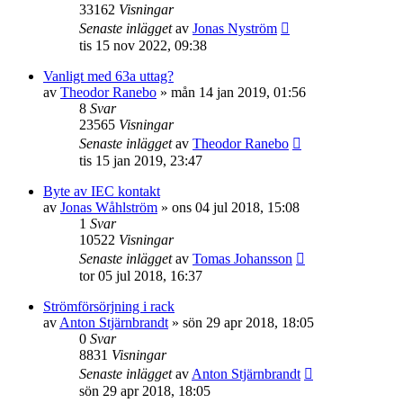
33162
Visningar
Senaste inlägget
av
Jonas Nyström
tis 15 nov 2022, 09:38
Vanligt med 63a uttag?
av
Theodor Ranebo
»
mån 14 jan 2019, 01:56
8
Svar
23565
Visningar
Senaste inlägget
av
Theodor Ranebo
tis 15 jan 2019, 23:47
Byte av IEC kontakt
av
Jonas Wåhlström
»
ons 04 jul 2018, 15:08
1
Svar
10522
Visningar
Senaste inlägget
av
Tomas Johansson
tor 05 jul 2018, 16:37
Strömförsörjning i rack
av
Anton Stjärnbrandt
»
sön 29 apr 2018, 18:05
0
Svar
8831
Visningar
Senaste inlägget
av
Anton Stjärnbrandt
sön 29 apr 2018, 18:05