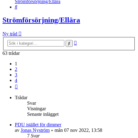
Strömförsörjning/Ellära
Sök
Strömförsörjning/Ellära
Ny tråd
Avancerad
Sök
sökning
63 trådar
1
2
3
4
Nästa
Trådar
Svar
Visningar
Senaste inlägget
PDU istället för dimmer
av
Jonas Nyström
»
mån 07 nov 2022, 13:58
7
Svar