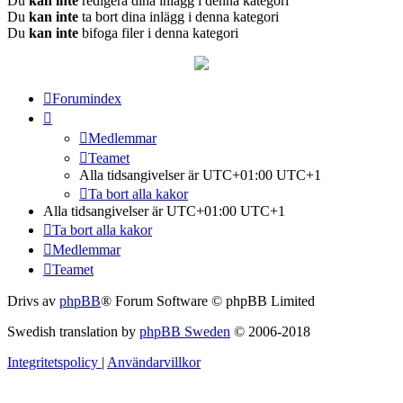
Du
kan inte
redigera dina inlägg i denna kategori
Du
kan inte
ta bort dina inlägg i denna kategori
Du
kan inte
bifoga filer i denna kategori
Forumindex
Medlemmar
Teamet
Alla tidsangivelser är UTC+01:00 UTC+1
Ta bort alla kakor
Alla tidsangivelser är UTC+01:00 UTC+1
Ta bort alla kakor
Medlemmar
Teamet
Drivs av
phpBB
® Forum Software © phpBB Limited
Swedish translation by
phpBB Sweden
© 2006-2018
Integritetspolicy
|
Användarvillkor