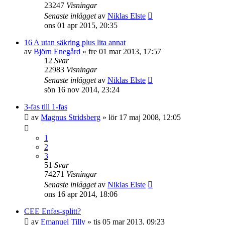
23247
Visningar
Senaste inlägget
av
Niklas Elste
ons 01 apr 2015, 20:35
16 A utan säkring plus lita annat
av
Björn Enegård
»
fre 01 mar 2013, 17:57
12
Svar
22983
Visningar
Senaste inlägget
av
Niklas Elste
sön 16 nov 2014, 23:24
3-fas till 1-fas
av
Magnus Stridsberg
»
lör 17 maj 2008, 12:05
1
2
3
51
Svar
74271
Visningar
Senaste inlägget
av
Niklas Elste
ons 16 apr 2014, 18:06
CEE Enfas-splitt?
av
Emanuel Tilly
»
tis 05 mar 2013, 09:23