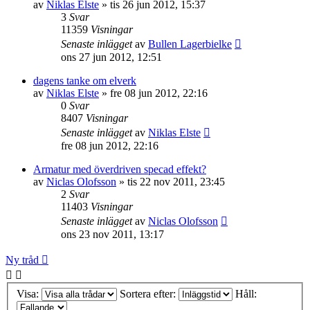
av
Niklas Elste
»
tis 26 jun 2012, 15:37
3
Svar
11359
Visningar
Senaste inlägget
av
Bullen Lagerbielke
ons 27 jun 2012, 12:51
dagens tanke om elverk
av
Niklas Elste
»
fre 08 jun 2012, 22:16
0
Svar
8407
Visningar
Senaste inlägget
av
Niklas Elste
fre 08 jun 2012, 22:16
Armatur med överdriven specad effekt?
av
Niclas Olofsson
»
tis 22 nov 2011, 23:45
2
Svar
11403
Visningar
Senaste inlägget
av
Niclas Olofsson
ons 23 nov 2011, 13:17
Ny tråd
Visa:
Sortera efter:
Håll: