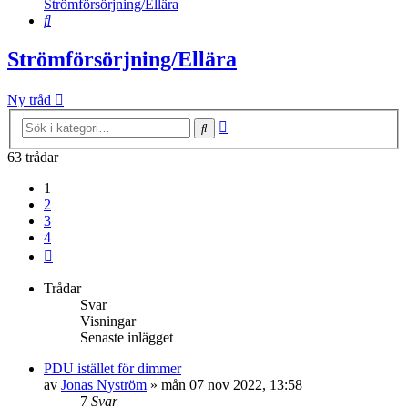
Strömförsörjning/Ellära
Sök
Strömförsörjning/Ellära
Ny tråd
Avancerad
Sök
sökning
63 trådar
1
2
3
4
Nästa
Trådar
Svar
Visningar
Senaste inlägget
PDU istället för dimmer
av
Jonas Nyström
»
mån 07 nov 2022, 13:58
7
Svar