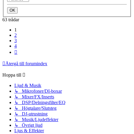
63 trådar
1
2
3
4
Nästa
Återgå till forumindex
Hoppa till
Ljud & Musik
↳ Mikrofoner/DI-boxar
↳ Mixer/FX/Inserts
↳ DSP/Delningsfilter/EQ
↳ Högtalare/Slutsteg
↳ DJ-utrustning
↳ Musik/Ljudeffekter
↳ Övrigt ljud
Ljus & Effekter