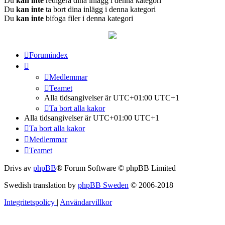
Du
kan inte
redigera dina inlägg i denna kategori
Du
kan inte
ta bort dina inlägg i denna kategori
Du
kan inte
bifoga filer i denna kategori
Forumindex
Medlemmar
Teamet
Alla tidsangivelser är UTC+01:00 UTC+1
Ta bort alla kakor
Alla tidsangivelser är UTC+01:00 UTC+1
Ta bort alla kakor
Medlemmar
Teamet
Drivs av
phpBB
® Forum Software © phpBB Limited
Swedish translation by
phpBB Sweden
© 2006-2018
Integritetspolicy
|
Användarvillkor