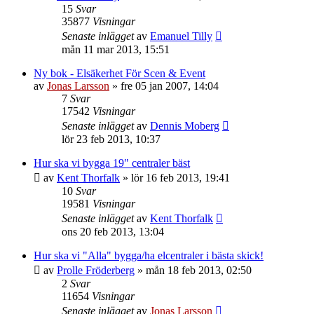
15
Svar
35877
Visningar
Senaste inlägget
av
Emanuel Tilly
mån 11 mar 2013, 15:51
Ny bok - Elsäkerhet För Scen & Event
av
Jonas Larsson
»
fre 05 jan 2007, 14:04
7
Svar
17542
Visningar
Senaste inlägget
av
Dennis Moberg
lör 23 feb 2013, 10:37
Hur ska vi bygga 19" centraler bäst
av
Kent Thorfalk
»
lör 16 feb 2013, 19:41
10
Svar
19581
Visningar
Senaste inlägget
av
Kent Thorfalk
ons 20 feb 2013, 13:04
Hur ska vi "Alla" bygga/ha elcentraler i bästa skick!
av
Prolle Fröderberg
»
mån 18 feb 2013, 02:50
2
Svar
11654
Visningar
Senaste inlägget
av
Jonas Larsson