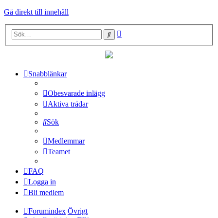
Gå direkt till innehåll
Avancerad
Sök
sökning
Snabblänkar
Obesvarade inlägg
Aktiva trådar
Sök
Medlemmar
Teamet
FAQ
Logga in
Bli medlem
Forumindex
Övrigt