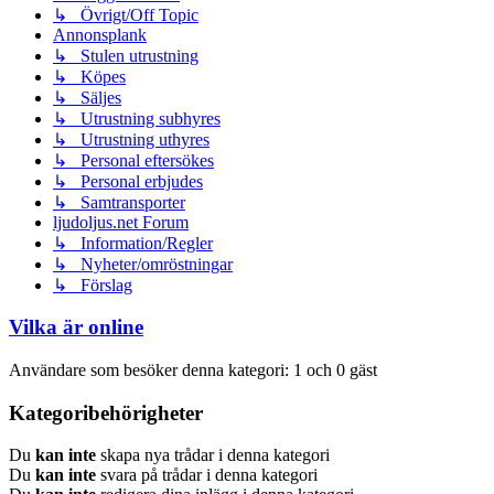
↳ Övrigt/Off Topic
Annonsplank
↳ Stulen utrustning
↳ Köpes
↳ Säljes
↳ Utrustning subhyres
↳ Utrustning uthyres
↳ Personal eftersökes
↳ Personal erbjudes
↳ Samtransporter
ljudoljus.net Forum
↳ Information/Regler
↳ Nyheter/omröstningar
↳ Förslag
Vilka är online
Användare som besöker denna kategori: 1 och 0 gäst
Kategoribehörigheter
Du
kan inte
skapa nya trådar i denna kategori
Du
kan inte
svara på trådar i denna kategori