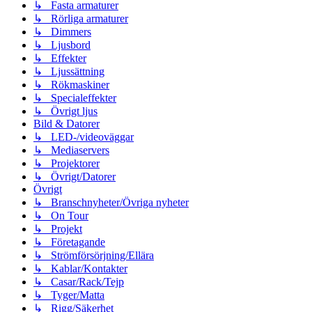
↳ Fasta armaturer
↳ Rörliga armaturer
↳ Dimmers
↳ Ljusbord
↳ Effekter
↳ Ljussättning
↳ Rökmaskiner
↳ Specialeffekter
↳ Övrigt ljus
Bild & Datorer
↳ LED-/videoväggar
↳ Mediaservers
↳ Projektorer
↳ Övrigt/Datorer
Övrigt
↳ Branschnyheter/Övriga nyheter
↳ On Tour
↳ Projekt
↳ Företagande
↳ Strömförsörjning/Ellära
↳ Kablar/Kontakter
↳ Casar/Rack/Tejp
↳ Tyger/Matta
↳ Rigg/Säkerhet