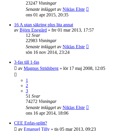
23247
Visningar
Senaste inlägget
av
Niklas Elste
ons 01 apr 2015, 20:35
16 A utan säkring plus lita annat
av
Björn Enegård
»
fre 01 mar 2013, 17:57
12
Svar
22983
Visningar
Senaste inlägget
av
Niklas Elste
sön 16 nov 2014, 23:24
3-fas till 1-fas
av
Magnus Stridsberg
»
lör 17 maj 2008, 12:05
1
2
3
51
Svar
74272
Visningar
Senaste inlägget
av
Niklas Elste
ons 16 apr 2014, 18:06
CEE Enfas-splitt?
av
Emanuel Tilly
»
tis 05 mar 2013, 09:23