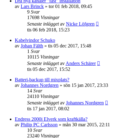
Dra nya kanaler "fast" installation
av
Lars Brinck
»
tor 01 feb 2018, 09:45
9
Svar
17698
Visningar
Senaste inlägget
av
Nicke Löfgren
tis 06 feb 2018, 15:23
Kabelvindor Schuko
av
Johan Fälth
»
tis 05 dec 2017, 15:48
1
Svar
10115
Visningar
Senaste inlägget
av
Anders Schärer
tis 05 dec 2017, 15:52
Batteri-backup till mixplats?
av
Johannes Nordgren
»
sön 15 jan 2017, 23:33
14
Svar
24110
Visningar
Senaste inlägget
av
Johannes Nordgren
tis 17 jan 2017, 08:02
Endress 2000i Elverk som kraftkälla?
av
Philip PC Carlsson
»
mån 30 mar 2015, 22:11
10
Svar
23240
Visningar