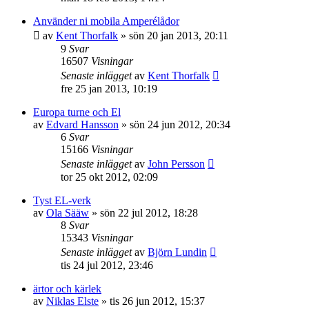
Använder ni mobila Amperélådor
av
Kent Thorfalk
»
sön 20 jan 2013, 20:11
9
Svar
16507
Visningar
Senaste inlägget
av
Kent Thorfalk
fre 25 jan 2013, 10:19
Europa turne och El
av
Edvard Hansson
»
sön 24 jun 2012, 20:34
6
Svar
15166
Visningar
Senaste inlägget
av
John Persson
tor 25 okt 2012, 02:09
Tyst EL-verk
av
Ola Sääw
»
sön 22 jul 2012, 18:28
8
Svar
15343
Visningar
Senaste inlägget
av
Björn Lundin
tis 24 jul 2012, 23:46
ärtor och kärlek
av
Niklas Elste
»
tis 26 jun 2012, 15:37