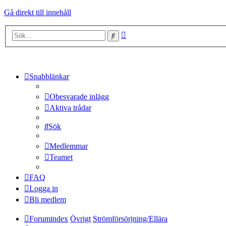
Gå direkt till innehåll
Avancerad
Sök
sökning
Snabblänkar
Obesvarade inlägg
Aktiva trådar
Sök
Medlemmar
Teamet
FAQ
Logga in
Bli medlem
Forumindex
Övrigt
Strömförsörjning/Ellära