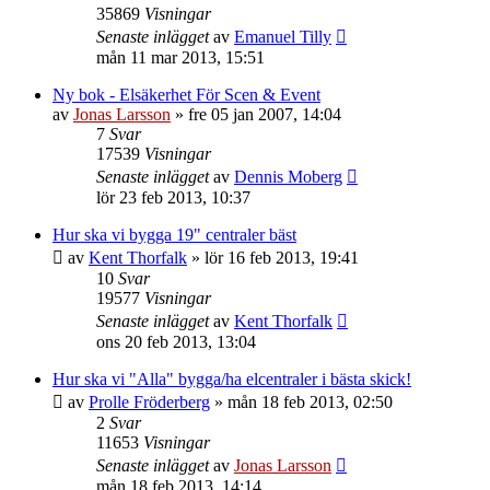
35869
Visningar
Senaste inlägget
av
Emanuel Tilly
mån 11 mar 2013, 15:51
Ny bok - Elsäkerhet För Scen & Event
av
Jonas Larsson
»
fre 05 jan 2007, 14:04
7
Svar
17539
Visningar
Senaste inlägget
av
Dennis Moberg
lör 23 feb 2013, 10:37
Hur ska vi bygga 19" centraler bäst
av
Kent Thorfalk
»
lör 16 feb 2013, 19:41
10
Svar
19577
Visningar
Senaste inlägget
av
Kent Thorfalk
ons 20 feb 2013, 13:04
Hur ska vi "Alla" bygga/ha elcentraler i bästa skick!
av
Prolle Fröderberg
»
mån 18 feb 2013, 02:50
2
Svar
11653
Visningar
Senaste inlägget
av
Jonas Larsson
mån 18 feb 2013, 14:14