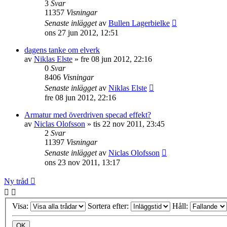
3
Svar
11357
Visningar
Senaste inlägget
av
Bullen Lagerbielke
ons 27 jun 2012, 12:51
dagens tanke om elverk
av
Niklas Elste
»
fre 08 jun 2012, 22:16
0
Svar
8406
Visningar
Senaste inlägget
av
Niklas Elste
fre 08 jun 2012, 22:16
Armatur med överdriven specad effekt?
av
Niclas Olofsson
»
tis 22 nov 2011, 23:45
2
Svar
11397
Visningar
Senaste inlägget
av
Niclas Olofsson
ons 23 nov 2011, 13:17
Ny tråd
Visa:
Sortera efter:
Håll: