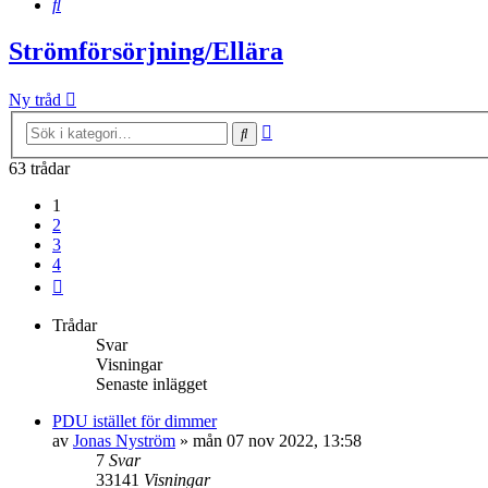
Sök
Strömförsörjning/Ellära
Ny tråd
Avancerad
Sök
sökning
63 trådar
1
2
3
4
Nästa
Trådar
Svar
Visningar
Senaste inlägget
PDU istället för dimmer
av
Jonas Nyström
»
mån 07 nov 2022, 13:58
7
Svar
33141
Visningar