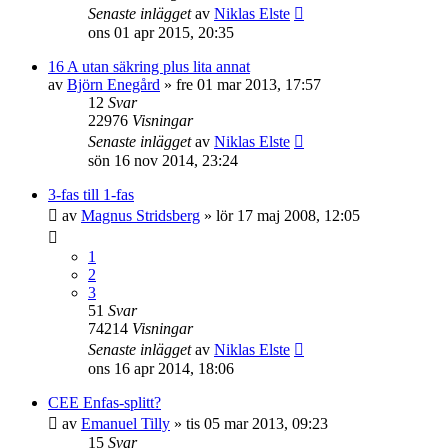
Senaste inlägget
av
Niklas Elste
ons 01 apr 2015, 20:35
16 A utan säkring plus lita annat
av
Björn Enegård
»
fre 01 mar 2013, 17:57
12
Svar
22976
Visningar
Senaste inlägget
av
Niklas Elste
sön 16 nov 2014, 23:24
3-fas till 1-fas
av
Magnus Stridsberg
»
lör 17 maj 2008, 12:05
1
2
3
51
Svar
74214
Visningar
Senaste inlägget
av
Niklas Elste
ons 16 apr 2014, 18:06
CEE Enfas-splitt?
av
Emanuel Tilly
»
tis 05 mar 2013, 09:23
15
Svar