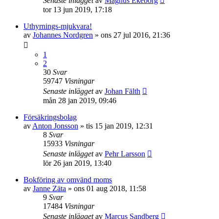
Senaste inlägget
av
Magnus Ekeborg
tor 13 jun 2019, 17:18
Uthyrnings-mjukvara!
av
Johannes Nordgren
»
ons 27 jul 2016, 21:36
1
2
30
Svar
59747
Visningar
Senaste inlägget
av
Johan Fälth
mån 28 jan 2019, 09:46
Försäkringsbolag
av
Anton Jonsson
»
tis 15 jan 2019, 12:31
8
Svar
15933
Visningar
Senaste inlägget
av
Pehr Larsson
lör 26 jan 2019, 13:40
Bokföring av omvänd moms
av
Janne Zäta
»
ons 01 aug 2018, 11:58
9
Svar
17484
Visningar
Senaste inlägget
av
Marcus Sandberg