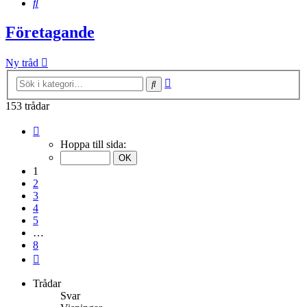
Sök
Företagande
Ny tråd
Avancerad
Sök
sökning
153 trådar
Sida
1
Hoppa till sida:
av
8
1
2
3
4
5
…
8
Nästa
Trådar
Svar