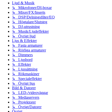
Ljud & Musik
↳ Mikrofoner/DI-boxar
↳ Mixer/FX/Inserts
↳ DSP/Delningsfilter/EQ
↳ Högtalare/Slutsteg
↳ DJ-utrustning
↳ Musik/Ljudeffekter
↳ Övrigt ljud
Ljus & Effekter
↳ Fasta armaturer
↳ Rörliga armaturer
↳ Dimmers
↳ Ljusbord
↳ Effekter
↳ Ljussättning
↳ Rökmaskiner
↳ Specialeffekter
↳ Övrigt ljus
Bild & Datorer
↳ LED-/videoväggar
↳ Mediaservers
↳ Projektorer
↳ Övrigt/Datorer
Övrigt