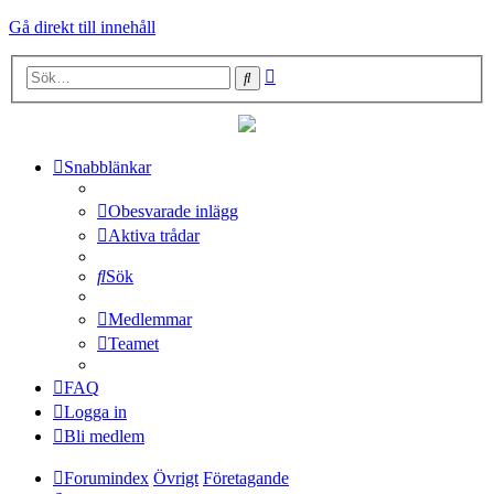
Gå direkt till innehåll
Avancerad
Sök
sökning
Snabblänkar
Obesvarade inlägg
Aktiva trådar
Sök
Medlemmar
Teamet
FAQ
Logga in
Bli medlem
Forumindex
Övrigt
Företagande