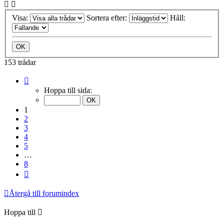
Visa:
Sortera efter:
Håll:
153 trådar
Sida
1
Hoppa till sida:
av
8
1
2
3
4
5
…
8
Nästa
Återgå till forumindex
Hoppa till