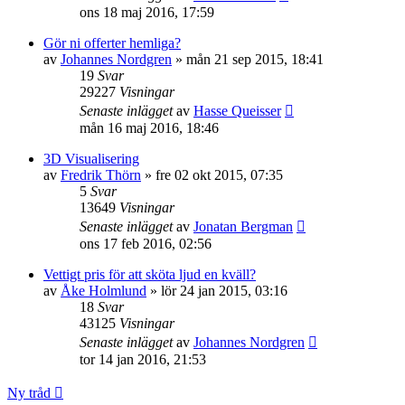
ons 18 maj 2016, 17:59
Gör ni offerter hemliga?
av
Johannes Nordgren
»
mån 21 sep 2015, 18:41
19
Svar
29227
Visningar
Senaste inlägget
av
Hasse Queisser
mån 16 maj 2016, 18:46
3D Visualisering
av
Fredrik Thörn
»
fre 02 okt 2015, 07:35
5
Svar
13649
Visningar
Senaste inlägget
av
Jonatan Bergman
ons 17 feb 2016, 02:56
Vettigt pris för att sköta ljud en kväll?
av
Åke Holmlund
»
lör 24 jan 2015, 03:16
18
Svar
43125
Visningar
Senaste inlägget
av
Johannes Nordgren
tor 14 jan 2016, 21:53
Ny tråd