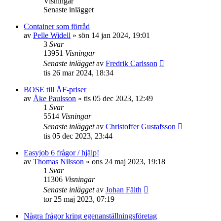
Visningar
Senaste inlägget
Container som förråd
av
Pelle Widell
»
sön 14 jan 2024, 19:01
3
Svar
13951
Visningar
Senaste inlägget
av
Fredrik Carlsson
tis 26 mar 2024, 18:34
BOSE till ÅF-priser
av
Åke Paulsson
»
tis 05 dec 2023, 12:49
1
Svar
5514
Visningar
Senaste inlägget
av
Christoffer Gustafsson
tis 05 dec 2023, 23:44
Easyjob 6 frågor / hjälp!
av
Thomas Nilsson
»
ons 24 maj 2023, 19:18
1
Svar
11306
Visningar
Senaste inlägget
av
Johan Fälth
tor 25 maj 2023, 07:19
Några frågor kring egenanställningsföretag