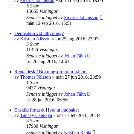
av
Fredrik Johansson
»
sön 11 sep 2016, 18:00
5
Svar
15065
Visningar
Senaste inlägget
av
Fredrik Johansson
mån 12 sep 2016, 15:51
Deposition vid uthyrning?
av
Kristian Nilsson
»
tor 25 aug 2016, 23:07
3
Svar
11356
Visningar
Senaste inlägget
av
Johan Fälth
fre 26 aug 2016, 14:43
Rentaldesk / Bokningsprogram frågor..
av
Thomas Nilsson
»
mån 27 jun 2016, 23:59
1
Svar
9437
Visningar
Senaste inlägget
av
Johan Fälth
tis 28 jun 2016, 06:56
Enskild firma & Hyra ut ljudpaket
av
Tuncay Cankaya
»
ons 17 feb 2016, 20:34
8
Svar
17939
Visningar
Senaste inlägget
av
Kristian Ranta