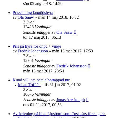
sön 05 aug 2018, 14:59
Prissättning långtidshyra
av
Ola Sääw
»
mån 14 maj 2018, 16:32
3
Svar
12428
Visningar
Senaste inlägget
av
Ola Sääw
tor 17 maj 2018, 06:13
Pris på hyra för onpc + vinge
av
Fredrik Johansson
»
mån 13 mar 2017, 17:53
2
Svar
12761
Visningar
Senaste inlägget
av
Fredrik Johansson
mån 13 mar 2017, 23:54
Kund vill inte betala bortappad utr.
av
Johan Tofftén
»
tis 31 jan 2017, 01:02
2
Svar
10676
Visningar
Senaste inlägget
av
Jonas Areskough
ons 01 feb 2017, 00:53
Avskrivning på bl.a. Ljusbord som första-års-företagare.