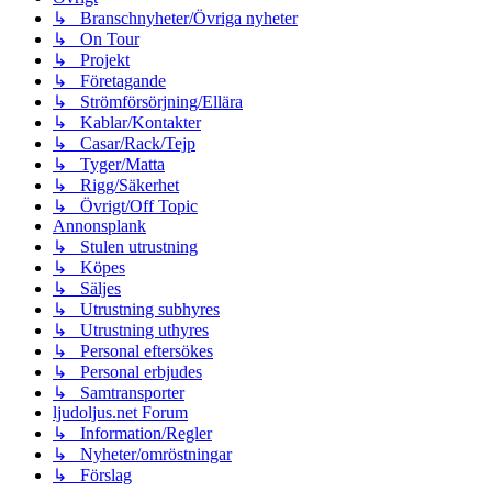
↳ Branschnyheter/Övriga nyheter
↳ On Tour
↳ Projekt
↳ Företagande
↳ Strömförsörjning/Ellära
↳ Kablar/Kontakter
↳ Casar/Rack/Tejp
↳ Tyger/Matta
↳ Rigg/Säkerhet
↳ Övrigt/Off Topic
Annonsplank
↳ Stulen utrustning
↳ Köpes
↳ Säljes
↳ Utrustning subhyres
↳ Utrustning uthyres
↳ Personal eftersökes
↳ Personal erbjudes
↳ Samtransporter
ljudoljus.net Forum
↳ Information/Regler
↳ Nyheter/omröstningar
↳ Förslag